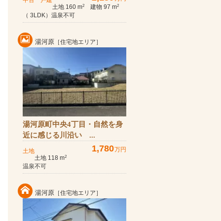
中古一戸建
土地 160 m
建物 97 m
2
2
（ 3LDK）温泉不可
湯河原
［住宅地エリア］
湯河原町中央4丁目・自然を身
近に感じる川沿い ...
1,780
万円
土地
土地 118 m
2
温泉不可
湯河原
［住宅地エリア］