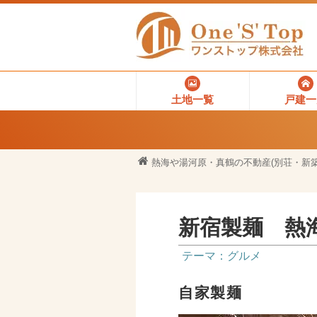
土地一覧
戸建一
熱海や湯河原・真鶴の不動産(別荘・新築
新宿製麺 熱
テーマ：グルメ
自家製麺