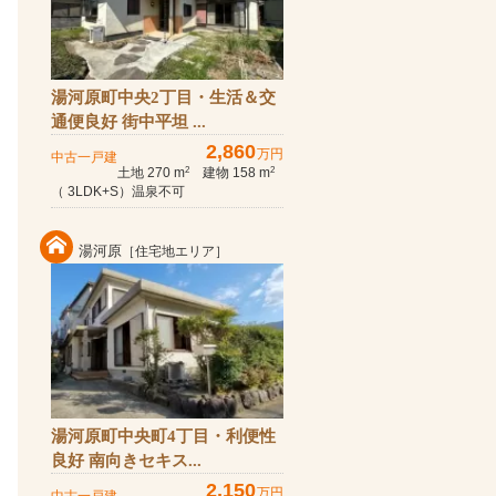
湯河原町中央2丁目・生活＆交
通便良好 街中平坦 ...
2,860
万円
中古一戸建
土地 270 m
建物 158 m
2
2
（ 3LDK+S）温泉不可
湯河原
［住宅地エリア］
湯河原町中央町4丁目・利便性
良好 南向きセキス...
2,150
万円