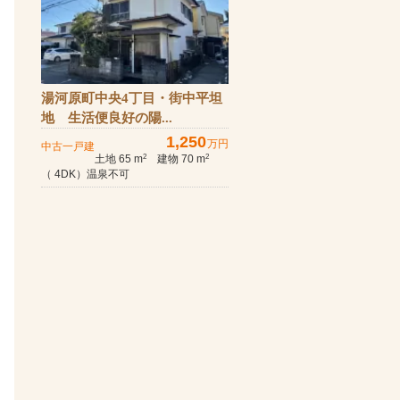
湯河原町中央4丁目・街中平坦
地 生活便良好の陽...
1,250
万円
中古一戸建
土地 65 m
建物 70 m
2
2
（ 4DK）温泉不可