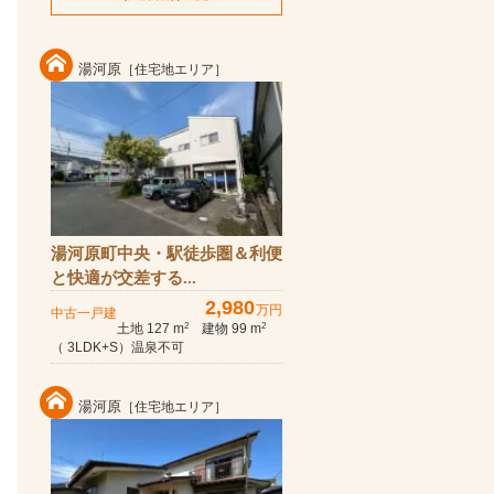
湯河原
［住宅地エリア］
湯河原町中央・駅徒歩圏＆利便
と快適が交差する...
2,980
万円
中古一戸建
土地 127 m
建物 99 m
2
2
（ 3LDK+S）温泉不可
湯河原
［住宅地エリア］