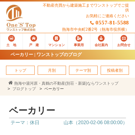
不動産売買から建築施工までワンストップでご提
供
お気軽にご連絡ください
0557-81-5588
熱海市中央町2番2号
（熱海市役所横）
土 地
戸 建
マンション
事業用
会社案内
お問合せ
ベーカリー | ワンストップのブログ
トップ
月別
テーマ別
投稿者別
熱海や湯河原・真鶴の不動産(別荘・新築)ならワンストップ
ブログトップ
ベーカリー
ベーカリー
テーマ：休日
山本（2020-02-06 08:00:00）