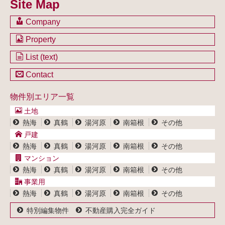
Site Map
Company
会社のご案内
Property
不動産を購入したい方
土地一覧
List (text)
不動産を売却したい方
戸建一覧
土地一覧
Contact
不動産買取システム
マンション一覧
戸建一覧
お問い合わせ
事業用物件一覧
物件別エリア一覧
マンション一覧
ブログ
事業用物件一覧
土地
プライバシーポリシー
熱海
真鶴
湯河原
南箱根
その他
サイトポリシー
戸建
熱海
真鶴
湯河原
南箱根
その他
マンション
熱海
真鶴
湯河原
南箱根
その他
事業用
熱海
真鶴
湯河原
南箱根
その他
特別編集物件
不動産購入完全ガイド