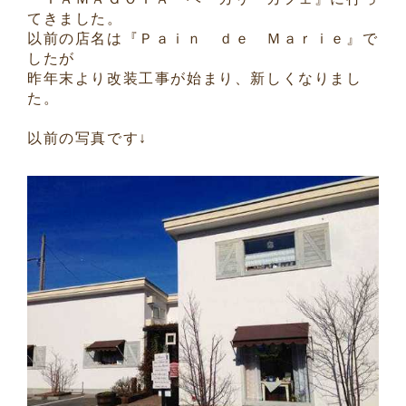
てきました。
以前の店名は『Ｐａｉｎ ｄｅ Ｍａｒｉｅ』で
したが
昨年末より改装工事が始まり、新しくなりまし
た。
以前の写真です↓