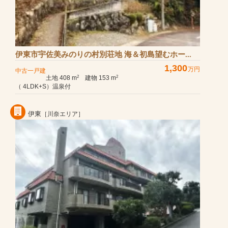
伊東市宇佐美みのりの村別荘地 海＆初島望むホー...
1,300
万円
中古一戸建
土地 408 m
建物 153 m
2
2
（ 4LDK+S）温泉付
伊東
［川奈エリア］