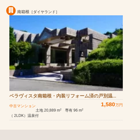
南箱根
［ダイヤランド］
ベラヴィスタ南箱根・内装リフォーム済の戸別温...
1,580
万円
中古マンション
土地 20,889 m
専有 96 m
2
2
（ 2LDK）温泉付