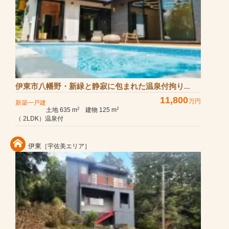
伊東市八幡野・新緑と静寂に包まれた温泉付拘り...
11,800
万円
新築一戸建
土地 635 m
建物 125 m
2
2
（ 2LDK）温泉付
伊東
［宇佐美エリア］