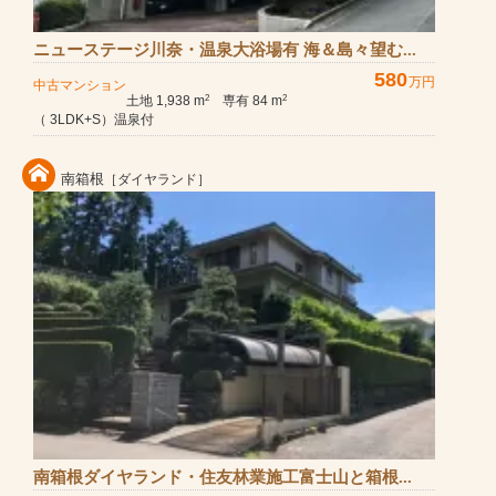
ニューステージ川奈・温泉大浴場有 海＆島々望む...
580
万円
中古マンション
土地 1,938 m
専有 84 m
2
2
（ 3LDK+S）温泉付
南箱根
［ダイヤランド］
南箱根ダイヤランド・住友林業施工富士山と箱根...