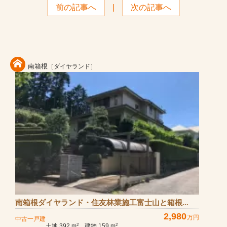
前の記事へ
|
次の記事へ
南箱根
［ダイヤランド］
南箱根ダイヤランド・住友林業施工富士山と箱根...
2,980
万円
中古一戸建
土地 392 m
建物 159 m
2
2