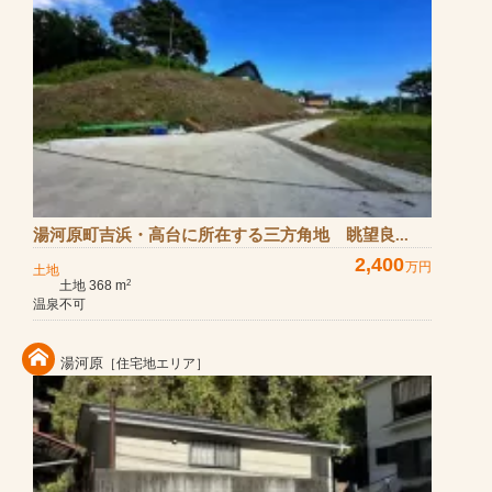
湯河原町吉浜・高台に所在する三方角地 眺望良...
2,400
万円
土地
土地 368 m
2
温泉不可
湯河原
［住宅地エリア］