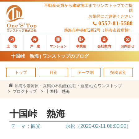
不動産売買から建築施工までワンストップでご提
供
お気軽にご連絡ください
0557-81-5588
熱海市中央町2番2号
（熱海市役所横）
土 地
戸 建
マンション
事業用
会社案内
お問合せ
十国峠 熱海 | ワンストップのブログ
トップ
月別
テーマ別
投稿者別
熱海や湯河原・真鶴の不動産(別荘・新築)ならワンストップ
ブログトップ
十国峠 熱海
十国峠 熱海
テーマ：観光
永松（2020-02-11 08:00:00）