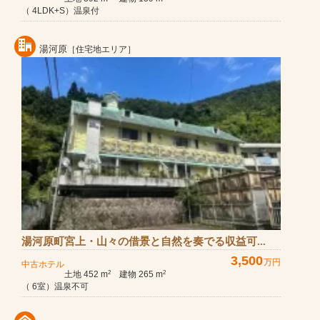
（ 4LDK+S）温泉付
湯河原
［住宅地エリア］
湯河原町宮上・山々の借景と自然を奏でる収益可...
3,500
万円
中古ホテル
土地 452 m
建物 265 m
2
2
（ 6室）温泉不可