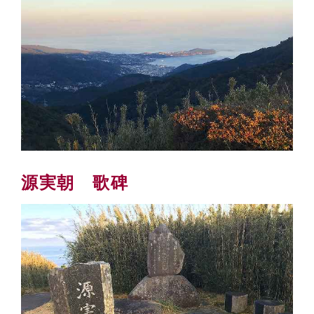
源実朝 歌碑