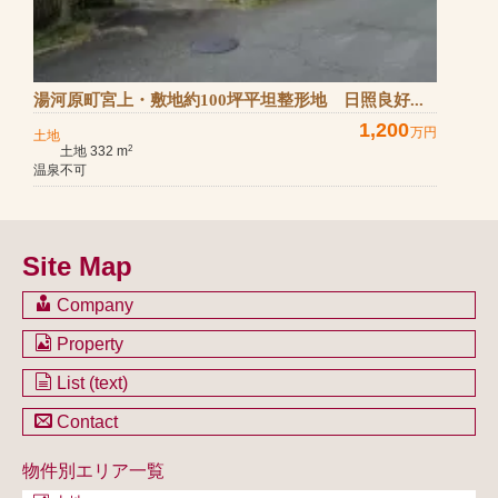
湯河原町宮上・敷地約100坪平坦整形地 日照良好...
1,200
万円
土地
土地 332 m
2
温泉不可
Site Map
Company
会社のご案内
Property
不動産を購入したい方
土地一覧
List (text)
不動産を売却したい方
戸建一覧
土地一覧
Contact
不動産買取システム
マンション一覧
戸建一覧
お問い合わせ
事業用物件一覧
物件別エリア一覧
マンション一覧
ブログ