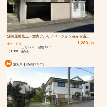
湯河原町宮上・室内フルリノベーション済み＆温...
1,280
万円
中古一戸建
土地 82 m
建物 46 m
2
2
（ 1LDK）温泉付
湯河原
［住宅地エリア］