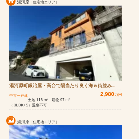
湯河原
［住宅地エリア］
湯河原町鍛冶屋・高台で陽当たり良く海＆街並み...
2,980
万円
中古一戸建
土地 116 m
建物 97 m
2
2
（ 3LDK+S）温泉不可
湯河原
［住宅地エリア］