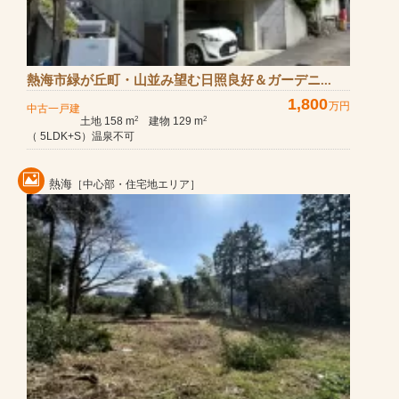
熱海市緑が丘町・山並み望む日照良好＆ガーデニ...
1,800
万円
中古一戸建
土地 158 m
建物 129 m
2
2
（ 5LDK+S）温泉不可
熱海
［中心部・住宅地エリア］