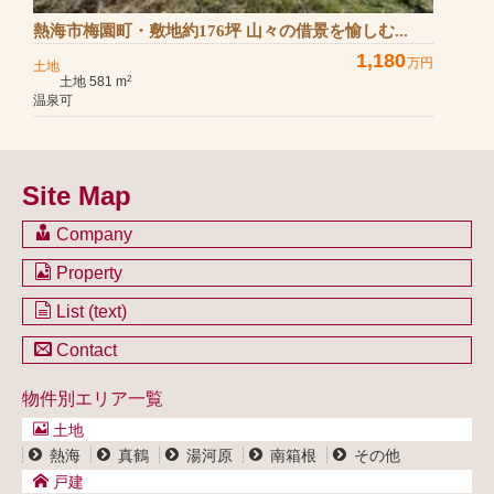
熱海市梅園町・敷地約176坪 山々の借景を愉しむ...
1,180
万円
土地
土地 581 m
2
温泉可
Site Map
Company
会社のご案内
Property
不動産を購入したい方
土地一覧
List (text)
不動産を売却したい方
戸建一覧
土地一覧
Contact
不動産買取システム
マンション一覧
戸建一覧
お問い合わせ
事業用物件一覧
物件別エリア一覧
マンション一覧
ブログ
事業用物件一覧
土地
プライバシーポリシー
熱海
真鶴
湯河原
南箱根
その他
サイトポリシー
戸建