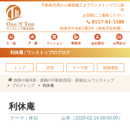
不動産売買から建築施工までワンストップでご提
供
お気軽にご連絡ください
0557-81-5588
熱海市中央町2番2号
（熱海市役所横）
土 地
戸 建
マンション
事業用
会社案内
お問合せ
利休庵 | ワンストップのブログ
トップ
月別
テーマ別
投稿者別
熱海や湯河原・真鶴の不動産(別荘・新築)ならワンストップ
ブログトップ
利休庵
利休庵
テーマ：休日
山本（2020-02-14 08:00:00）