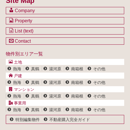
Site Map
Company
会社のご案内
Property
不動産を購入したい方
土地一覧
List (text)
不動産を売却したい方
戸建一覧
土地一覧
Contact
不動産買取システム
マンション一覧
戸建一覧
お問い合わせ
事業用物件一覧
物件別エリア一覧
マンション一覧
ブログ
事業用物件一覧
土地
プライバシーポリシー
熱海
真鶴
湯河原
南箱根
その他
サイトポリシー
戸建
熱海
真鶴
湯河原
南箱根
その他
マンション
熱海
真鶴
湯河原
南箱根
その他
事業用
熱海
真鶴
湯河原
南箱根
その他
特別編集物件
不動産購入完全ガイド