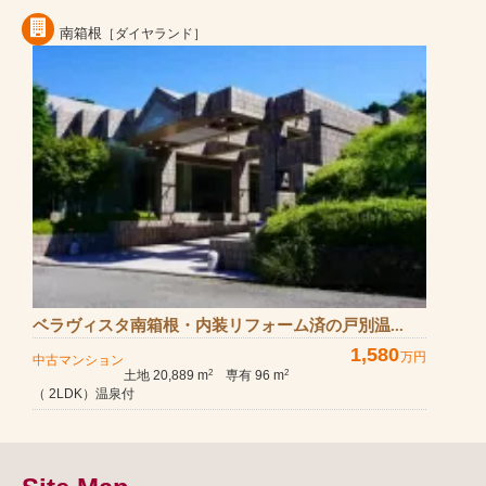
南箱根
［ダイヤランド］
ベラヴィスタ南箱根・内装リフォーム済の戸別温...
1,580
万円
中古マンション
土地 20,889 m
専有 96 m
2
2
（ 2LDK）温泉付