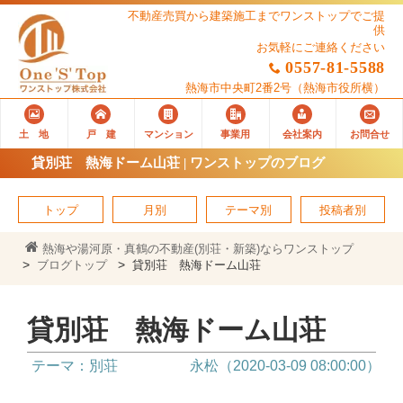
不動産売買から建築施工までワンストップでご提
供
お気軽にご連絡ください
0557-81-5588
熱海市中央町2番2号
（熱海市役所横）
土 地
戸 建
マンション
事業用
会社案内
お問合せ
貸別荘 熱海ドーム山荘 | ワンストップのブログ
トップ
月別
テーマ別
投稿者別
熱海や湯河原・真鶴の不動産(別荘・新築)ならワンストップ
ブログトップ
貸別荘 熱海ドーム山荘
貸別荘 熱海ドーム山荘
テーマ：別荘
永松（2020-03-09 08:00:00）