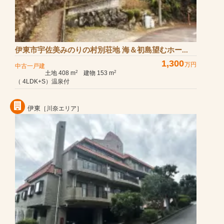
伊東市宇佐美みのりの村別荘地 海＆初島望むホー...
1,300
万円
中古一戸建
土地 408 m
建物 153 m
2
2
（ 4LDK+S）温泉付
伊東
［川奈エリア］