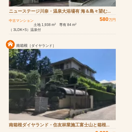
ニューステージ川奈・温泉大浴場有 海＆島々望む...
580
万円
中古マンション
土地 1,938 m
専有 84 m
2
2
（ 3LDK+S）温泉付
南箱根
［ダイヤランド］
南箱根ダイヤランド・住友林業施工富士山と箱根...