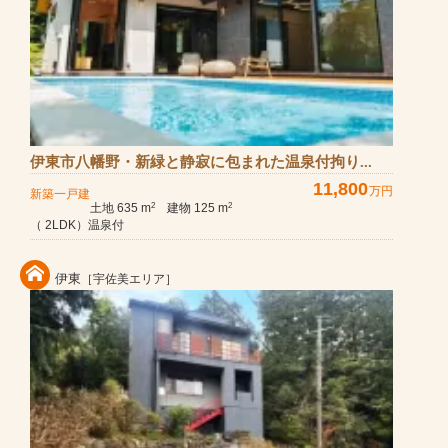
伊東市八幡野・新緑と静寂に包まれた温泉付拘り...
11,800
万円
新築一戸建
土地 635 m
建物 125 m
2
2
（ 2LDK）温泉付
伊東
［宇佐美エリア］