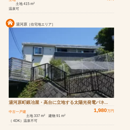
土地 415 m
2
温泉可
湯河原
［住宅地エリア］
湯河原町鍛冶屋・高台に立地する太陽光発電パネ...
1,980
万円
中古一戸建
土地 337 m
建物 91 m
2
2
（ 4DK）温泉不可