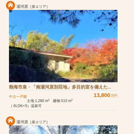
湯河原
［泉エリア］
熱海市泉・「南湯河原別荘地」多目的室を備えた...
13,800
万円
中古一戸建
土地 1,280 m
建物 510 m
2
2
（ 6LDK+S）温泉可
湯河原
［泉エリア］