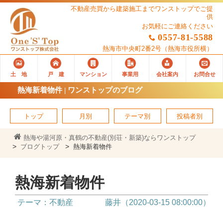
不動産売買から建築施工までワンストップでご提
供
お気軽にご連絡ください
0557-81-5588
熱海市中央町2番2号
（熱海市役所横）
土 地
戸 建
マンション
事業用
会社案内
お問合せ
熱海新着物件 | ワンストップのブログ
トップ
月別
テーマ別
投稿者別
熱海や湯河原・真鶴の不動産(別荘・新築)ならワンストップ
ブログトップ
熱海新着物件
熱海新着物件
テーマ：不動産
藤井（2020-03-15 08:00:00）