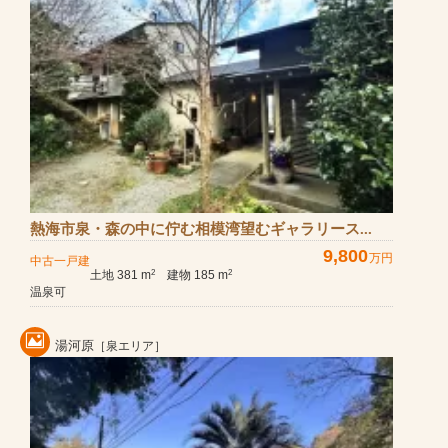
熱海市泉・森の中に佇む相模湾望むギャラリース...
9,800
万円
中古一戸建
土地 381 m
建物 185 m
2
2
温泉可
湯河原
［泉エリア］