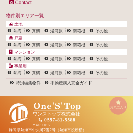
土地一覧
Contact
不動産買取システム
マンション一覧
戸建一覧
お問い合わせ
事業用物件一覧
物件別エリア一覧
マンション一覧
ブログ
事業用物件一覧
土地
プライバシーポリシー
熱海
真鶴
湯河原
南箱根
その他
サイトポリシー
戸建
熱海
真鶴
湯河原
南箱根
その他
マンション
熱海
真鶴
湯河原
南箱根
その他
事業用
熱海
真鶴
湯河原
南箱根
その他
特別編集物件
不動産購入完全ガイド
お気に入り
ワンストップ株式会社
0557-81-5588
〒413-0015
静岡県熱海市中央町2番2号（熱海市役所横）