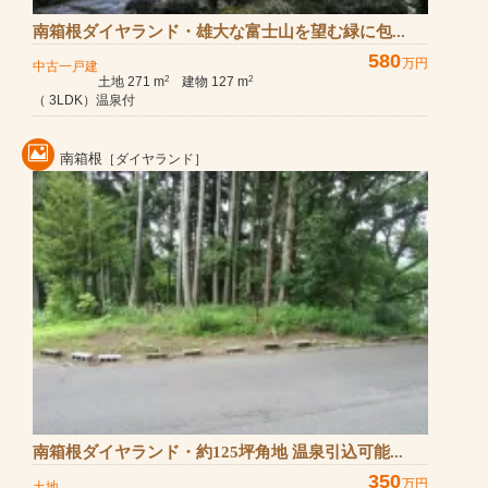
南箱根ダイヤランド・雄大な富士山を望む緑に包...
580
万円
中古一戸建
土地 271 m
建物 127 m
2
2
（ 3LDK）温泉付
南箱根
［ダイヤランド］
南箱根ダイヤランド・約125坪角地 温泉引込可能...
350
万円
土地