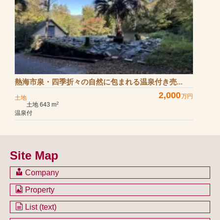
熱海市泉・四季折々の自然に包まれる温泉付き売...
2,000
万円
土地
土地 643 m
2
温泉付
Site Map
Company
会社のご案内
Property
不動産を購入したい方
土地一覧
List (text)
不動産を売却したい方
戸建一覧