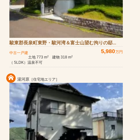
駿東郡長泉町東野・駿河湾＆富士山望む拘りの邸...
5,980
万円
中古一戸建
土地 773 m
建物 318 m
2
2
（ 5LDK）温泉不可
湯河原
［住宅地エリア］