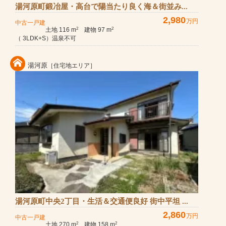
湯河原町鍛冶屋・高台で陽当たり良く海＆街並み...
2,980
万円
中古一戸建
土地 116 m
建物 97 m
2
2
（ 3LDK+S）温泉不可
湯河原
［住宅地エリア］
湯河原町中央2丁目・生活＆交通便良好 街中平坦 ...
2,860
万円
中古一戸建
土地 270 m
建物 158 m
2
2