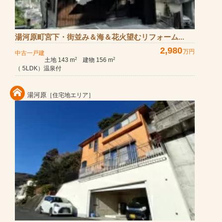
湯河原町宮下・街並み＆海＆花火望むリフォーム...
2,980
万円
中古一戸建
土地 143 m
建物 156 m
2
2
（ 5LDK）温泉付
湯河原
［住宅地エリア］