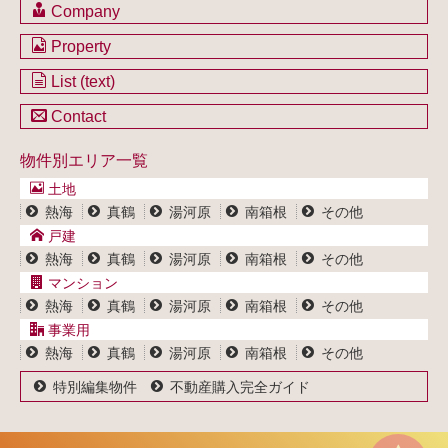
Company
会社のご案内
Property
不動産を購入したい方
土地一覧
List (text)
不動産を売却したい方
戸建一覧
土地一覧
Contact
不動産買取システム
マンション一覧
戸建一覧
お問い合わせ
事業用物件一覧
物件別エリア一覧
マンション一覧
ブログ
事業用物件一覧
土地
プライバシーポリシー
熱海
真鶴
湯河原
南箱根
その他
サイトポリシー
戸建
熱海
真鶴
湯河原
南箱根
その他
マンション
熱海
真鶴
湯河原
南箱根
その他
事業用
熱海
真鶴
湯河原
南箱根
その他
特別編集物件
不動産購入完全ガイド