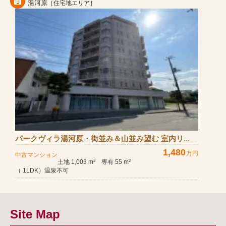
湯河原
［住宅地エリア］
パークヴィラ湯河原・街並み＆山並み望む 室内リ...
1,480
万円
中古マンション
土地 1,003 m
専有 55 m
2
2
（ 1LDK）温泉不可
Site Map