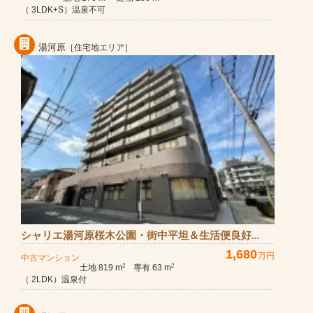
（ 3LDK+S）温泉不可
湯河原
［住宅地エリア］
シャリエ湯河原桜木公園・街中平坦＆生活便良好...
1,680
万円
中古マンション
土地 819 m
専有 63 m
2
2
（ 2LDK）温泉付