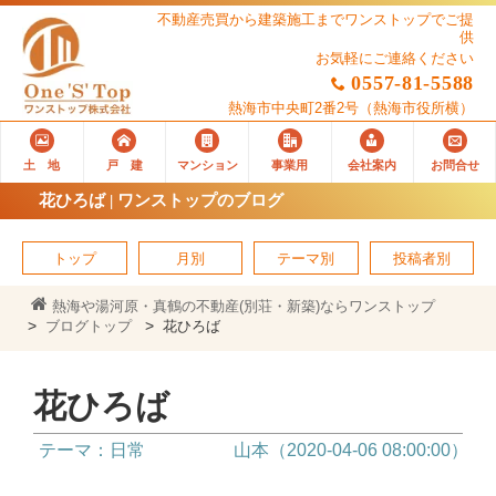
不動産売買から建築施工までワンストップでご提
供
お気軽にご連絡ください
0557-81-5588
熱海市中央町2番2号
（熱海市役所横）
土 地
戸 建
マンション
事業用
会社案内
お問合せ
花ひろば | ワンストップのブログ
トップ
月別
テーマ別
投稿者別
熱海や湯河原・真鶴の不動産(別荘・新築)ならワンストップ
ブログトップ
花ひろば
花ひろば
テーマ：日常
山本（2020-04-06 08:00:00）