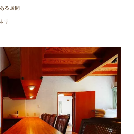
ある居間
ます