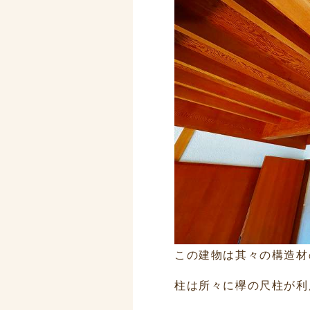
この建物は其々の構造材
柱は所々に欅の尺柱が利