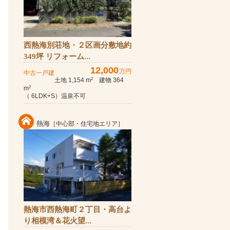
西熱海別荘地・２区画分敷地約
349坪 リフォーム...
12,000
万円
中古一戸建
土地 1,154 m
建物 364
2
m
2
（ 6LDK+S）温泉不可
熱海
［中心部・住宅地エリア］
熱海市西熱海町２丁目・高台よ
り相模湾＆花火望...