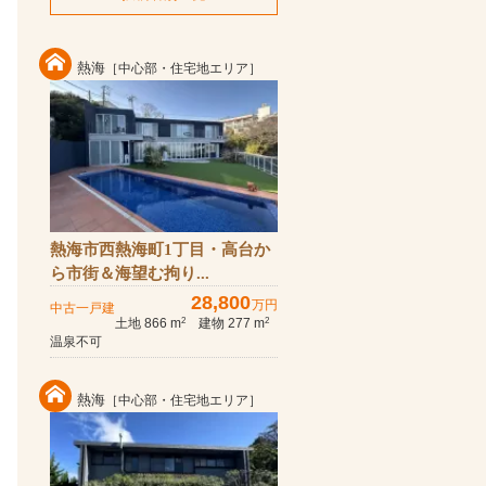
熱海
［中心部・住宅地エリア］
熱海市西熱海町1丁目・高台か
ら市街＆海望む拘り...
28,800
万円
中古一戸建
土地 866 m
建物 277 m
2
2
温泉不可
熱海
［中心部・住宅地エリア］