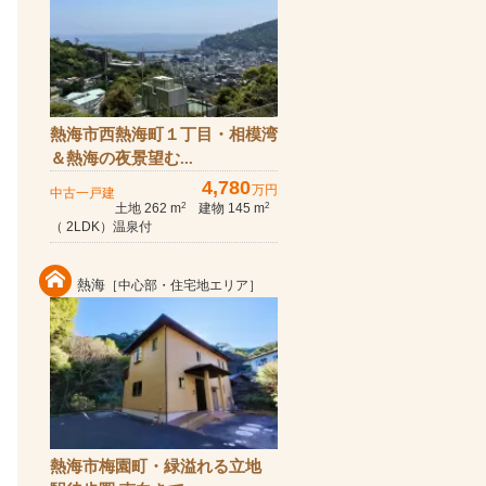
熱海市西熱海町１丁目・相模湾
＆熱海の夜景望む...
4,780
万円
中古一戸建
土地 262 m
建物 145 m
2
2
（ 2LDK）温泉付
熱海
［中心部・住宅地エリア］
熱海市梅園町・緑溢れる立地