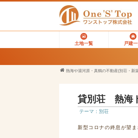
土地一覧
戸建一
熱海や湯河原・真鶴の不動産(別荘・新築
貸別荘 熱海
テーマ：別荘
新型コロナの終息が望ま