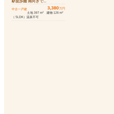
駅徒歩圏 南向きで...
3,380
万円
中古一戸建
土地 397 m
建物 126 m
2
2
（ 5LDK）温泉不可