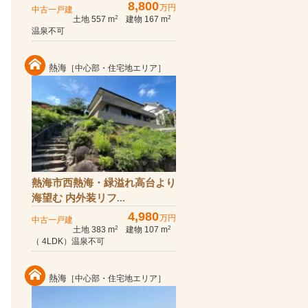
8,800
万円
中古一戸建
土地 557 m
建物 167 m
2
2
温泉不可
熱海
［中心部・住宅地エリア］
熱海市西熱海・緑溢れ高台より
海望む 内外装リフ...
4,980
万円
中古一戸建
土地 383 m
建物 107 m
2
2
（ 4LDK）温泉不可
熱海
［中心部・住宅地エリア］