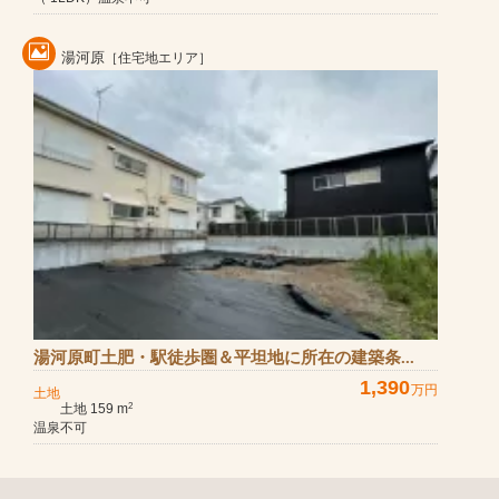
湯河原
［住宅地エリア］
湯河原町土肥・駅徒歩圏＆平坦地に所在の建築条...
1,390
万円
土地
土地 159 m
2
温泉不可