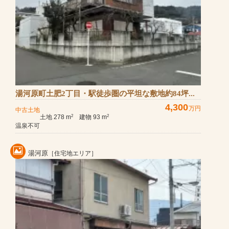
湯河原町土肥2丁目・駅徒歩圏の平坦な敷地約84坪...
4,300
万円
中古土地
土地 278 m
建物 93 m
2
2
温泉不可
湯河原
［住宅地エリア］