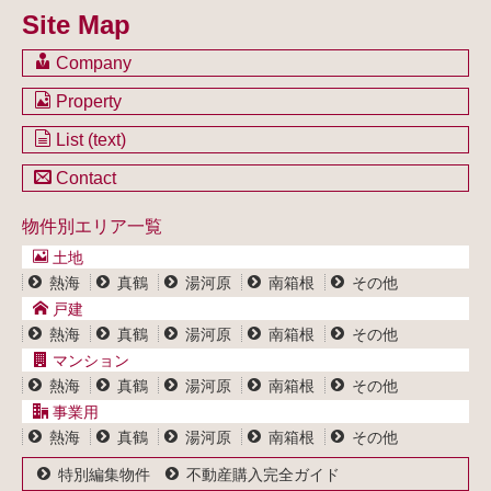
Site Map
Company
会社のご案内
Property
不動産を購入したい方
土地一覧
List (text)
不動産を売却したい方
戸建一覧
土地一覧
Contact
不動産買取システム
マンション一覧
戸建一覧
お問い合わせ
事業用物件一覧
物件別エリア一覧
マンション一覧
ブログ
事業用物件一覧
土地
プライバシーポリシー
熱海
真鶴
湯河原
南箱根
その他
サイトポリシー
戸建
熱海
真鶴
湯河原
南箱根
その他
マンション
熱海
真鶴
湯河原
南箱根
その他
事業用
熱海
真鶴
湯河原
南箱根
その他
特別編集物件
不動産購入完全ガイド