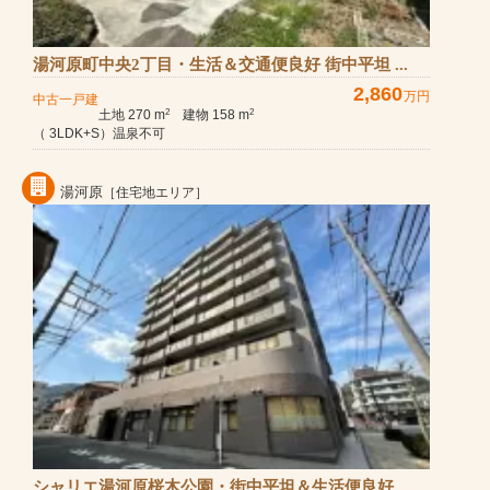
湯河原町中央2丁目・生活＆交通便良好 街中平坦 ...
2,860
万円
中古一戸建
土地 270 m
建物 158 m
2
2
（ 3LDK+S）温泉不可
湯河原
［住宅地エリア］
シャリエ湯河原桜木公園・街中平坦＆生活便良好...