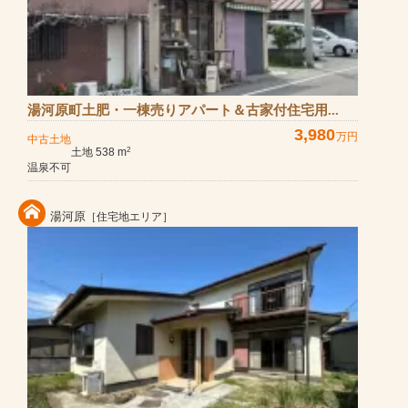
湯河原町土肥・一棟売りアパート＆古家付住宅用...
3,980
万円
中古土地
土地 538 m
2
温泉不可
湯河原
［住宅地エリア］