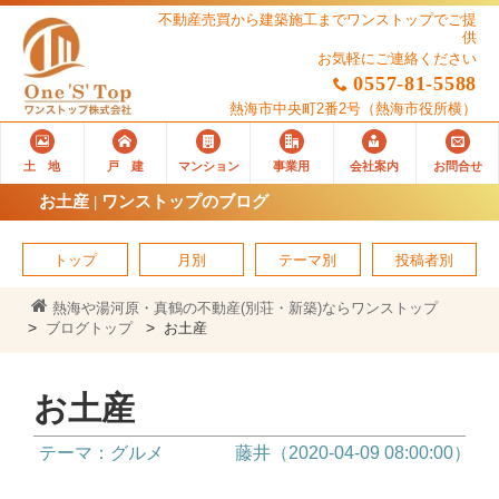
不動産売買から建築施工までワンストップでご提
供
お気軽にご連絡ください
0557-81-5588
熱海市中央町2番2号
（熱海市役所横）
土 地
戸 建
マンション
事業用
会社案内
お問合せ
お土産 | ワンストップのブログ
トップ
月別
テーマ別
投稿者別
熱海や湯河原・真鶴の不動産(別荘・新築)ならワンストップ
ブログトップ
お土産
お土産
テーマ：グルメ
藤井（2020-04-09 08:00:00）