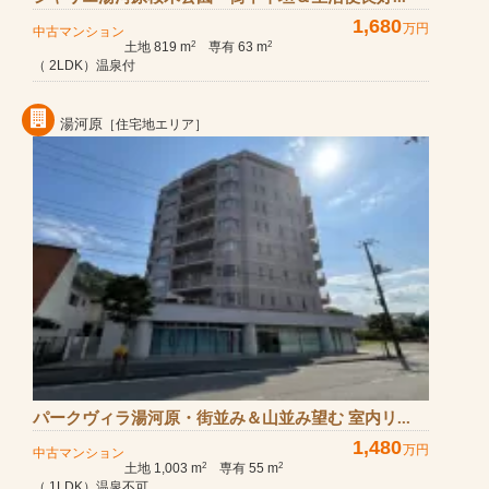
1,680
万円
中古マンション
土地 819 m
専有 63 m
2
2
（ 2LDK）温泉付
湯河原
［住宅地エリア］
パークヴィラ湯河原・街並み＆山並み望む 室内リ...
1,480
万円
中古マンション
土地 1,003 m
専有 55 m
2
2
（ 1LDK）温泉不可