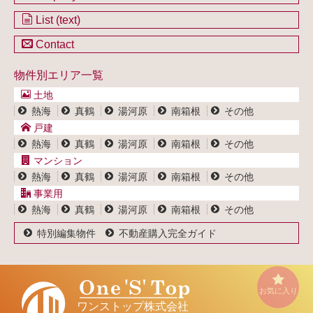
不動産を購入したい方
土地一覧
List (text)
不動産を売却したい方
戸建一覧
土地一覧
Contact
不動産買取システム
マンション一覧
戸建一覧
お問い合わせ
事業用物件一覧
物件別エリア一覧
マンション一覧
ブログ
事業用物件一覧
土地
プライバシーポリシー
熱海
真鶴
湯河原
南箱根
その他
サイトポリシー
戸建
熱海
真鶴
湯河原
南箱根
その他
マンション
熱海
真鶴
湯河原
南箱根
その他
事業用
熱海
真鶴
湯河原
南箱根
その他
特別編集物件
不動産購入完全ガイド
お気に入り
ワンストップ株式会社