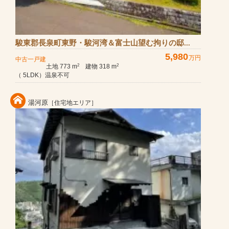
駿東郡長泉町東野・駿河湾＆富士山望む拘りの邸...
5,980
万円
中古一戸建
土地 773 m
建物 318 m
2
2
（ 5LDK）温泉不可
湯河原
［住宅地エリア］