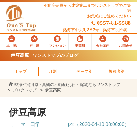
不動産売買から建築施工までワンストップでご提
供
お気軽にご連絡ください
0557-81-5588
熱海市中央町2番2号
（熱海市役所横）
土 地
戸 建
マンション
事業用
会社案内
お問合せ
伊豆高原 | ワンストップのブログ
トップ
月別
テーマ別
投稿者別
熱海や湯河原・真鶴の不動産(別荘・新築)ならワンストップ
ブログトップ
伊豆高原
伊豆高原
テーマ：日常
山本（2020-04-10 08:00:00）