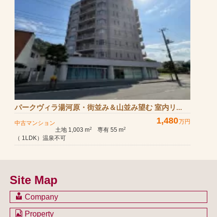
パークヴィラ湯河原・街並み＆山並み望む 室内リ...
1,480
万円
中古マンション
土地 1,003 m
専有 55 m
2
2
（ 1LDK）温泉不可
Site Map
Company
会社のご案内
Property