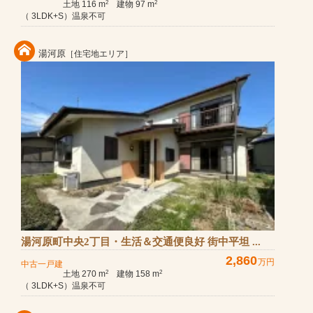
土地 116 m
建物 97 m
2
2
（ 3LDK+S）温泉不可
湯河原
［住宅地エリア］
湯河原町中央2丁目・生活＆交通便良好 街中平坦 ...
2,860
万円
中古一戸建
土地 270 m
建物 158 m
2
2
（ 3LDK+S）温泉不可