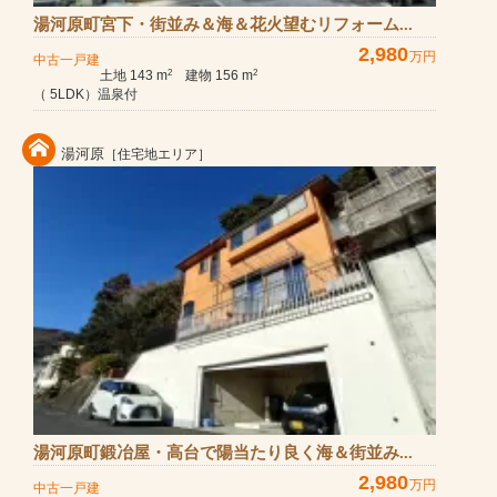
湯河原町宮下・街並み＆海＆花火望むリフォーム...
2,980
万円
中古一戸建
土地 143 m
建物 156 m
2
2
（ 5LDK）温泉付
湯河原
［住宅地エリア］
湯河原町鍛冶屋・高台で陽当たり良く海＆街並み...
2,980
万円
中古一戸建