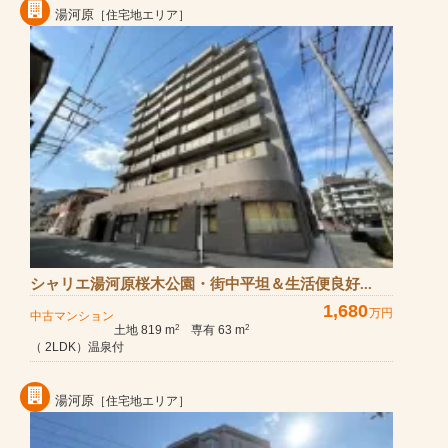
湯河原
［住宅地エリア］
シャリエ湯河原桜木公園・街中平坦＆生活便良好...
1,680
万円
中古マンション
土地 819 m
専有 63 m
2
2
（ 2LDK）温泉付
湯河原
［住宅地エリア］