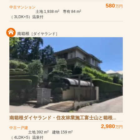
580
万円
中古マンション
土地 1,938 m
専有 84 m
2
2
（ 3LDK+S）温泉付
南箱根
［ダイヤランド］
南箱根ダイヤランド・住友林業施工富士山と箱根...
2,980
万円
中古一戸建
土地 392 m
建物 159 m
2
2
（ 4LDK+S）温泉付