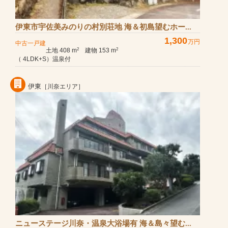
伊東市宇佐美みのりの村別荘地 海＆初島望むホー...
1,300
万円
中古一戸建
土地 408 m
建物 153 m
2
2
（ 4LDK+S）温泉付
伊東
［川奈エリア］
ニューステージ川奈・温泉大浴場有 海＆島々望む...