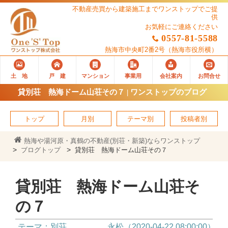
不動産売買から建築施工までワンストップでご提
供
お気軽にご連絡ください
0557-81-5588
熱海市中央町2番2号
（熱海市役所横）
土 地
戸 建
マンション
事業用
会社案内
お問合せ
貸別荘 熱海ドーム山荘その７ | ワンストップのブログ
トップ
月別
テーマ別
投稿者別
熱海や湯河原・真鶴の不動産(別荘・新築)ならワンストップ
ブログトップ
貸別荘 熱海ドーム山荘その７
貸別荘 熱海ドーム山荘そ
の７
テーマ：別荘
永松（2020-04-22 08:00:00）