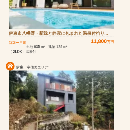
伊東市八幡野・新緑と静寂に包まれた温泉付拘り...
11,800
万円
新築一戸建
土地 635 m
建物 125 m
2
2
（ 2LDK）温泉付
伊東
［宇佐美エリア］