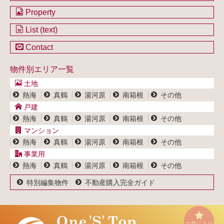
会社のご案内
Property
不動産を購入したい方
土地一覧
List (text)
不動産を売却したい方
戸建一覧
土地一覧
Contact
不動産買取システム
マンション一覧
戸建一覧
お問い合わせ
事業用物件一覧
物件別エリア一覧
マンション一覧
ブログ
事業用物件一覧
土地
プライバシーポリシー
熱海
真鶴
湯河原
南箱根
その他
サイトポリシー
戸建
熱海
真鶴
湯河原
南箱根
その他
マンション
熱海
真鶴
湯河原
南箱根
その他
事業用
熱海
真鶴
湯河原
南箱根
その他
特別編集物件
不動産購入完全ガイド
お気に入り