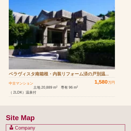
ベラヴィスタ南箱根・内装リフォーム済の戸別温...
1,580
万円
中古マンション
土地 20,889 m
専有 96 m
2
2
（ 2LDK）温泉付
Site Map
Company