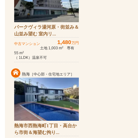
パークヴィラ湯河原・街並み＆
山並み望む 室内リ...
1,480
万円
中古マンション
土地 1,003 m
専有
2
55 m
2
（ 1LDK）温泉不可
熱海
［中心部・住宅地エリア］
熱海市西熱海町1丁目・高台か
ら市街＆海望む拘り...