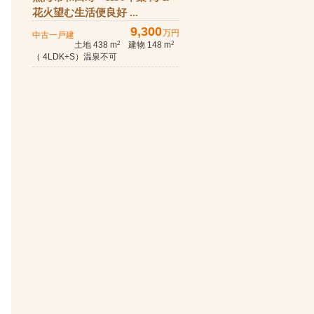
花火望む生活便良好 ...
9,300
万円
中古一戸建
土地 438 m
建物 148 m
2
2
（ 4LDK+S）温泉不可