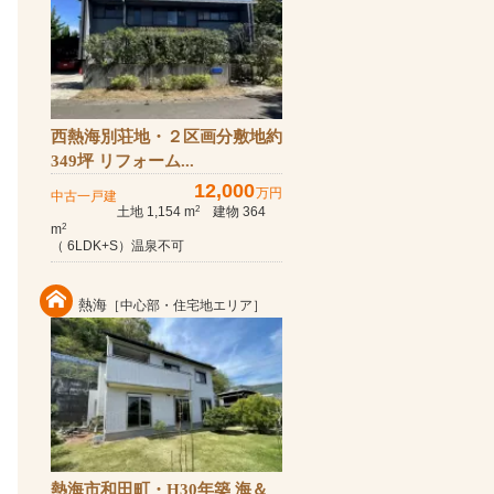
西熱海別荘地・２区画分敷地約
349坪 リフォーム...
12,000
万円
中古一戸建
土地 1,154 m
建物 364
2
m
2
（ 6LDK+S）温泉不可
熱海
［中心部・住宅地エリア］
熱海市和田町・H30年築 海＆