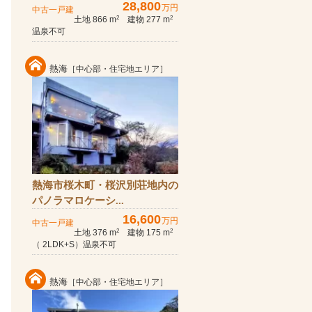
28,800
万円
中古一戸建
土地 866 m
建物 277 m
2
2
温泉不可
熱海
［中心部・住宅地エリア］
熱海市桜木町・桜沢別荘地内の
パノラマロケーシ...
16,600
万円
中古一戸建
土地 376 m
建物 175 m
2
2
（ 2LDK+S）温泉不可
熱海
［中心部・住宅地エリア］