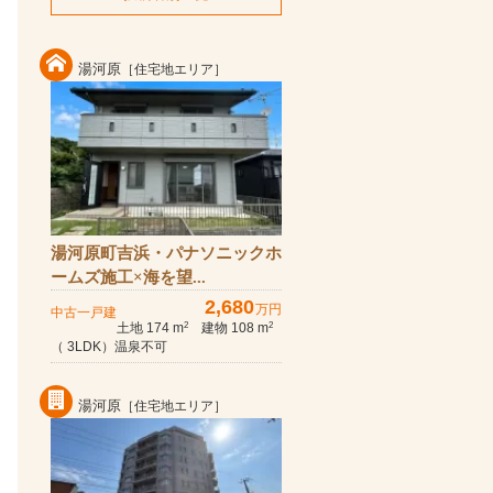
湯河原
［住宅地エリア］
湯河原町吉浜・パナソニックホ
ームズ施工×海を望...
2,680
万円
中古一戸建
土地 174 m
建物 108 m
2
2
（ 3LDK）温泉不可
湯河原
［住宅地エリア］