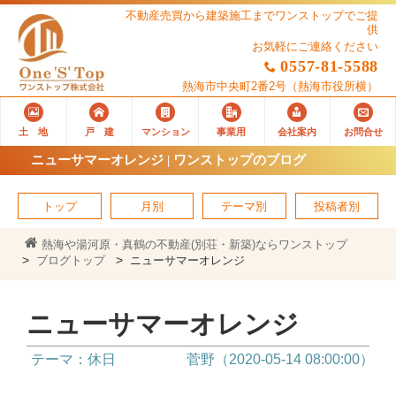
不動産売買から建築施工までワンストップでご提
供
お気軽にご連絡ください
0557-81-5588
熱海市中央町2番2号
（熱海市役所横）
土 地
戸 建
マンション
事業用
会社案内
お問合せ
ニューサマーオレンジ | ワンストップのブログ
トップ
月別
テーマ別
投稿者別
熱海や湯河原・真鶴の不動産(別荘・新築)ならワンストップ
ブログトップ
ニューサマーオレンジ
ニューサマーオレンジ
テーマ：休日
菅野（2020-05-14 08:00:00）