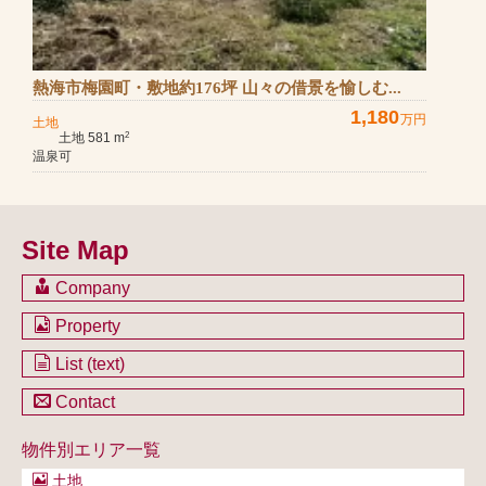
熱海市梅園町・敷地約176坪 山々の借景を愉しむ...
1,180
万円
土地
土地 581 m
2
温泉可
Site Map
Company
会社のご案内
Property
不動産を購入したい方
土地一覧
List (text)
不動産を売却したい方
戸建一覧
土地一覧
Contact
不動産買取システム
マンション一覧
戸建一覧
お問い合わせ
事業用物件一覧
物件別エリア一覧
マンション一覧
ブログ
事業用物件一覧
土地