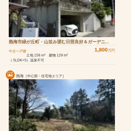
熱海市緑が丘町・山並み望む日照良好＆ガーデニ...
1,800
万円
中古一戸建
土地 158 m
建物 129 m
2
2
（ 5LDK+S）温泉不可
熱海
［中心部・住宅地エリア］