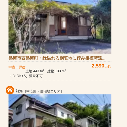
熱海市西熱海町・緑溢れる別荘地に佇み相模湾遠...
2,590
万円
中古一戸建
土地 443 m
建物 133 m
2
2
（ 3LDK+S）温泉不可
熱海
［中心部・住宅地エリア］