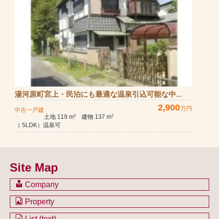
湯河原町宮上・民泊にも最適な温泉引込可能な中...
2,900
万円
中古一戸建
土地 119 m
建物 137 m
2
2
（ 5LDK）温泉可
Site Map
Company
会社のご案内
Property
不動産を購入したい方
土地一覧
List (text)