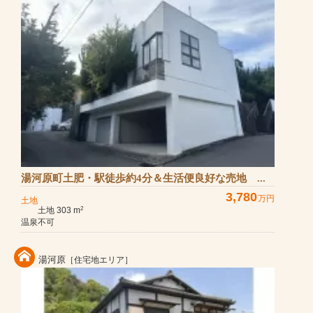
湯河原町土肥・駅徒歩約4分＆生活便良好な売地 ...
3,780
万円
土地
土地 303 m
2
温泉不可
湯河原
［住宅地エリア］