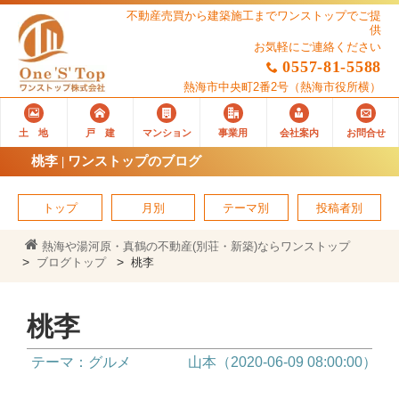
不動産売買から建築施工までワンストップでご提
供
お気軽にご連絡ください
0557-81-5588
熱海市中央町2番2号
（熱海市役所横）
土 地
戸 建
マンション
事業用
会社案内
お問合せ
桃李 | ワンストップのブログ
トップ
月別
テーマ別
投稿者別
熱海や湯河原・真鶴の不動産(別荘・新築)ならワンストップ
ブログトップ
桃李
桃李
テーマ：グルメ
山本（2020-06-09 08:00:00）