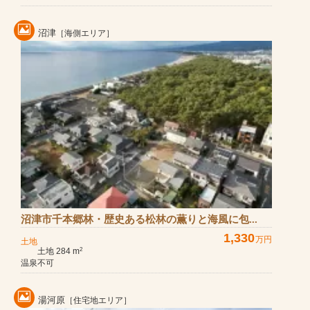
沼津
［海側エリア］
沼津市千本郷林・歴史ある松林の薫りと海風に包...
1,330
万円
土地
土地 284 m
2
温泉不可
湯河原
［住宅地エリア］