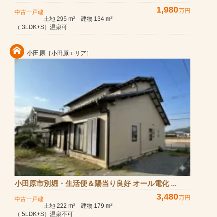
1,980
万円
中古一戸建
土地 295 m
建物 134 m
2
2
（ 3LDK+S）温泉可
小田原
［小田原エリア］
小田原市別堀・生活便＆陽当り良好 オール電化 ...
3,480
万円
中古一戸建
土地 222 m
建物 179 m
2
2
（ 5LDK+S）温泉不可