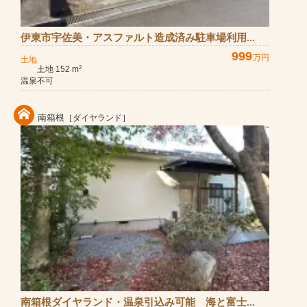
伊東市宇佐美・アスファルト造成済み駐車場利用...
999
万円
土地
土地 152 m
2
温泉不可
南箱根
［ダイヤランド］
南箱根ダイヤランド・温泉引込み可能 海と富士...