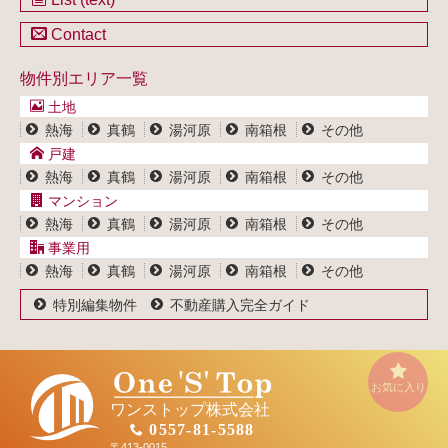
不動産を売却したい方
戸建一覧
土地一覧
Contact
不動産買取システム
マンション一覧
戸建一覧
お問い合わせ
事業用物件一覧
物件別エリア一覧
マンション一覧
ブログ
事業用物件一覧
土地
プライバシーポリシー
熱海
真鶴
湯河原
南箱根
その他
サイトポリシー
戸建
熱海
真鶴
湯河原
南箱根
その他
マンション
熱海
真鶴
湯河原
南箱根
その他
事業用
熱海
真鶴
湯河原
南箱根
その他
特別編集物件
不動産購入完全ガイド
お気に入り
ワンストップ株式会社
0557-81-5588
〒413-0015