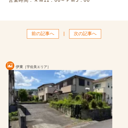
営業時間：ＡＭ11：00～ＰＭ5：00
前の記事へ
|
次の記事へ
伊東
［宇佐美エリア］