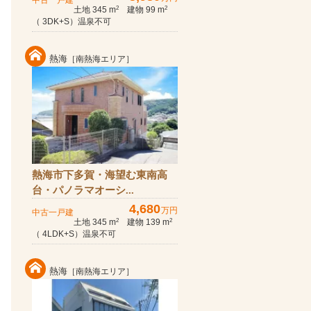
中古一戸建
土地 345 m
建物 99 m
2
2
（ 3DK+S）温泉不可
熱海
［南熱海エリア］
熱海市下多賀・海望む東南高
台・パノラマオーシ...
4,680
万円
中古一戸建
土地 345 m
建物 139 m
2
2
（ 4LDK+S）温泉不可
熱海
［南熱海エリア］