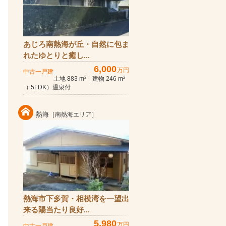
あじろ南熱海が丘・自然に包ま
れたゆとりと癒し...
6,000
万円
中古一戸建
土地 883 m
建物 246 m
2
2
（ 5LDK）温泉付
熱海
［南熱海エリア］
熱海市下多賀・相模湾を一望出
来る陽当たり良好...
5,980
万円