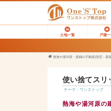
土地一覧
戸建一
熱海や湯河原・真鶴の不動産(別荘・新築
使い捨てスリ
テーマ：ワンストップ
熱海や湯河原の