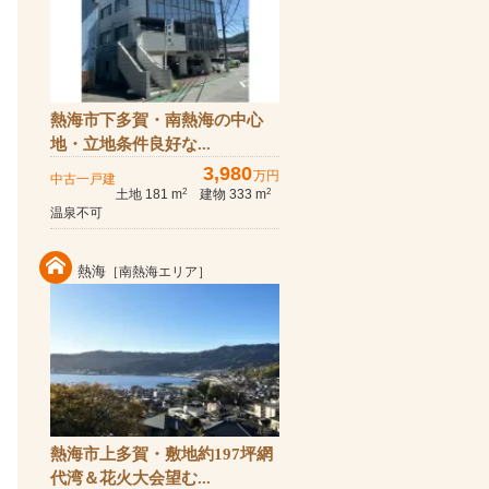
熱海市下多賀・南熱海の中心
地・立地条件良好な...
3,980
万円
中古一戸建
土地 181 m
建物 333 m
2
2
温泉不可
熱海
［南熱海エリア］
熱海市上多賀・敷地約197坪網
代湾＆花火大会望む...