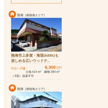
熱海
［南熱海エリア］
熱海市上多賀・海望みBBQも
楽しめる広いウッドテ...
6,300
万円
中古一戸建
土地 414 m
建物 394 m
2
2
（ 6室）温泉不可
熱海
［南熱海エリア］