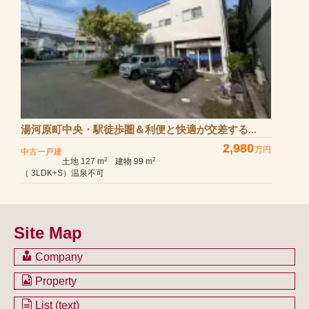
湯河原町中央・駅徒歩圏＆利便と快適が交差する...
2,980
万円
中古一戸建
土地 127 m
建物 99 m
2
2
（ 3LDK+S）温泉不可
Site Map
Company
会社のご案内
Property
不動産を購入したい方
土地一覧
List (text)