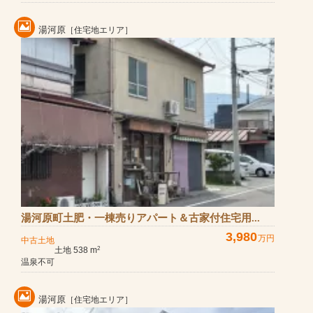
湯河原
［住宅地エリア］
湯河原町土肥・一棟売りアパート＆古家付住宅用...
3,980
万円
中古土地
土地 538 m
2
温泉不可
湯河原
［住宅地エリア］