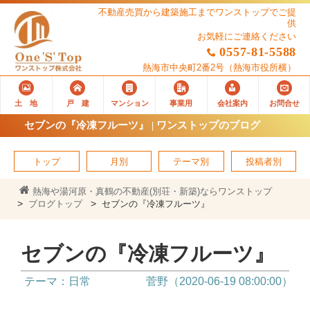
不動産売買から建築施工までワンストップでご提
供
お気軽にご連絡ください
0557-81-5588
熱海市中央町2番2号
（熱海市役所横）
土 地
戸 建
マンション
事業用
会社案内
お問合せ
セブンの『冷凍フルーツ』 | ワンストップのブログ
トップ
月別
テーマ別
投稿者別
熱海や湯河原・真鶴の不動産(別荘・新築)ならワンストップ
ブログトップ
セブンの『冷凍フルーツ』
セブンの『冷凍フルーツ』
テーマ：日常
菅野（2020-06-19 08:00:00）