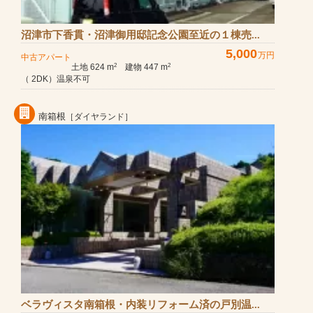
沼津市下香貫・沼津御用邸記念公園至近の１棟売...
5,000
万円
中古アパート
土地 624 m
建物 447 m
2
2
（ 2DK）温泉不可
南箱根
［ダイヤランド］
ベラヴィスタ南箱根・内装リフォーム済の戸別温...