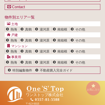
不動産を売却したい方
戸建一覧
土地一覧
Contact
不動産買取システム
マンション一覧
戸建一覧
お問い合わせ
事業用物件一覧
物件別エリア一覧
マンション一覧
ブログ
事業用物件一覧
土地
プライバシーポリシー
熱海
真鶴
湯河原
南箱根
その他
サイトポリシー
戸建
熱海
真鶴
湯河原
南箱根
その他
マンション
熱海
真鶴
湯河原
南箱根
その他
事業用
熱海
真鶴
湯河原
南箱根
その他
特別編集物件
不動産購入完全ガイド
お気に入り
ワンストップ株式会社
0557-81-5588
〒413-0015