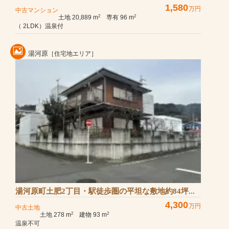
1,580
万円
中古マンション
土地 20,889 m
専有 96 m
2
2
（ 2LDK）温泉付
湯河原
［住宅地エリア］
湯河原町土肥2丁目・駅徒歩圏の平坦な敷地約84坪...
4,300
万円
中古土地
土地 278 m
建物 93 m
2
2
温泉不可