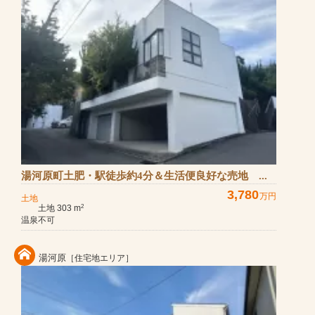
湯河原町土肥・駅徒歩約4分＆生活便良好な売地 ...
3,780
万円
土地
土地 303 m
2
温泉不可
湯河原
［住宅地エリア］