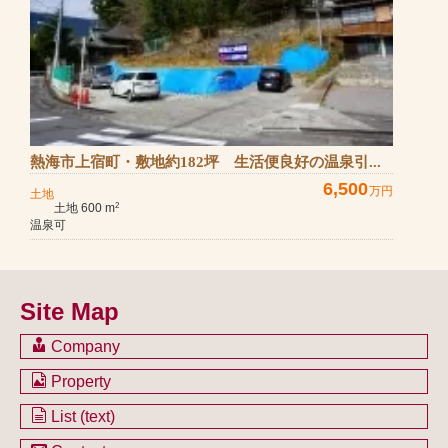
熱海市上宿町・敷地約182坪 生活便良好の温泉引...
6,500
万円
土地
土地 600 m
2
温泉可
Site Map
Company
会社のご案内
Property
不動産を購入したい方
土地一覧
List (text)
不動産を売却したい方
戸建一覧
土地一覧