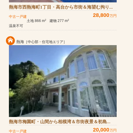
熱海市西熱海町1丁目・高台から市街＆海望む拘り...
28,800
万円
中古一戸建
土地 866 m
建物 277 m
2
2
温泉不可
熱海
［中心部・住宅地エリア］
熱海市梅園町・山間から相模湾＆市街夜景＆初島...
20,000
万円
中古一戸建