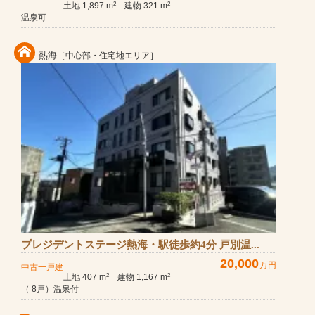
土地 1,897 m
建物 321 m
2
2
温泉可
熱海
［中心部・住宅地エリア］
プレジデントステージ熱海・駅徒歩約4分 戸別温...
20,000
万円
中古一戸建
土地 407 m
建物 1,167 m
2
2
（ 8戸）温泉付