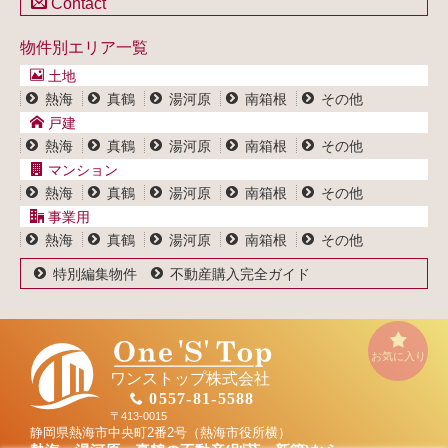
Contact
不動産買取システム
マンション一覧
戸建一覧
お問い合わせ
事業用物件一覧
物件別エリア一覧
マンション一覧
ブログ
事業用物件一覧
土地
プライバシーポリシー
熱海
真鶴
湯河原
南箱根
その他
サイトポリシー
戸建
熱海
真鶴
湯河原
南箱根
その他
マンション
熱海
真鶴
湯河原
南箱根
その他
事業用
熱海
真鶴
湯河原
南箱根
その他
特別編集物件
不動産購入完全ガイド
お気に入り
ワンストップ株式会社
0557-81-5588
〒413-0015
静岡県熱海市中央町2番2号（熱海市役所横）