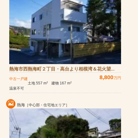
熱海市西熱海町２丁目・高台より相模湾＆花火望...
8,800
万円
中古一戸建
土地 557 m
建物 167 m
2
2
温泉不可
熱海
［中心部・住宅地エリア］