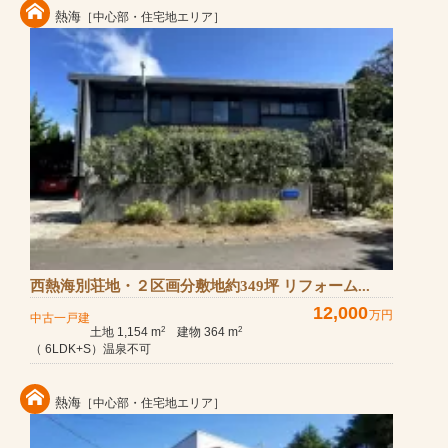
熱海
［中心部・住宅地エリア］
西熱海別荘地・２区画分敷地約349坪 リフォーム...
12,000
万円
中古一戸建
土地 1,154 m
建物 364 m
2
2
（ 6LDK+S）温泉不可
熱海
［中心部・住宅地エリア］