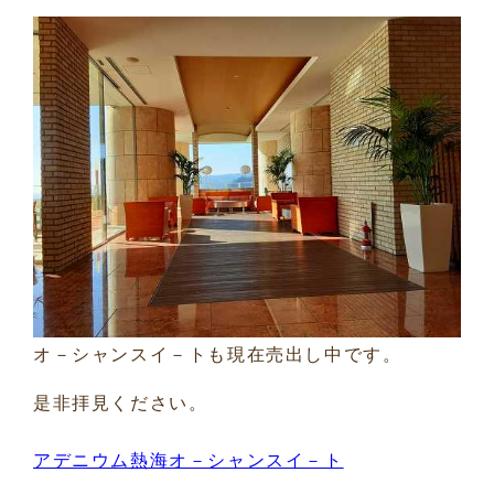
オ－シャンスイ－トも現在売出し中です。
是非拝見ください。
アデニウム熱海オ－シャンスイ－ト