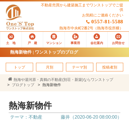
不動産売買から建築施工までワンストップでご提
供
お気軽にご連絡ください
0557-81-5588
熱海市中央町2番2号
（熱海市役所横）
土 地
戸 建
マンション
事業用
会社案内
お問合せ
熱海新物件 | ワンストップのブログ
トップ
月別
テーマ別
投稿者別
熱海や湯河原・真鶴の不動産(別荘・新築)ならワンストップ
ブログトップ
熱海新物件
熱海新物件
テーマ：不動産
藤井（2020-06-20 08:00:00）