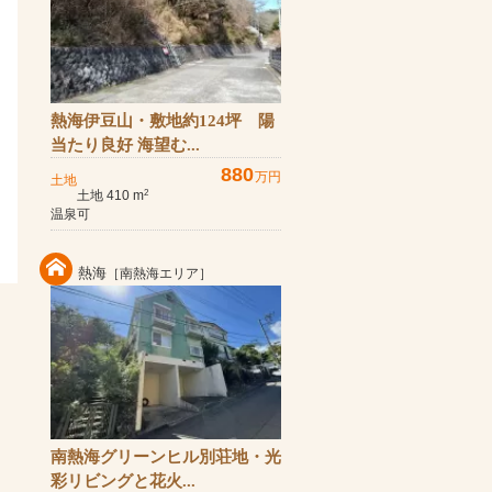
熱海伊豆山・敷地約124坪 陽
当たり良好 海望む...
880
万円
土地
土地 410 m
2
温泉可
熱海
［南熱海エリア］
南熱海グリーンヒル別荘地・光
彩リビングと花火...