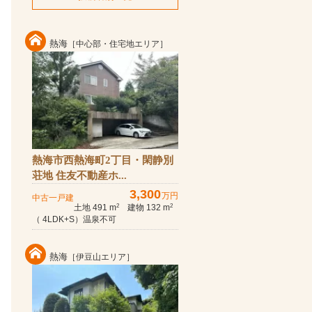
熱海
［中心部・住宅地エリア］
熱海市西熱海町2丁目・閑静別
荘地 住友不動産ホ...
3,300
万円
中古一戸建
土地 491 m
建物 132 m
2
2
（ 4LDK+S）温泉不可
熱海
［伊豆山エリア］