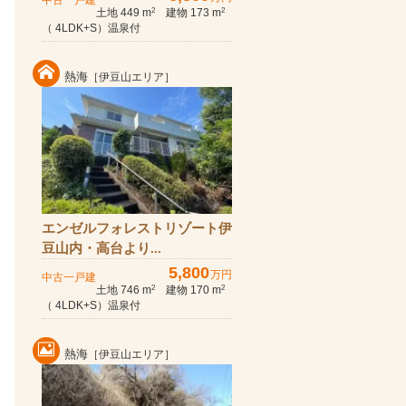
中古一戸建
土地 449 m
建物 173 m
2
2
（ 4LDK+S）温泉付
熱海
［伊豆山エリア］
エンゼルフォレストリゾート伊
豆山内・高台より...
5,800
万円
中古一戸建
土地 746 m
建物 170 m
2
2
（ 4LDK+S）温泉付
熱海
［伊豆山エリア］