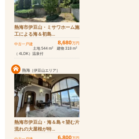
熱海市伊豆山・ミサワホーム施
工による海＆初島...
8,680
万円
中古一戸建
土地 544 m
建物 318 m
2
2
（ 4LDK）温泉付
熱海
［伊豆山エリア］
熱海市伊豆山・海＆島々望む片
流れの大屋根が特...
6,800
万円