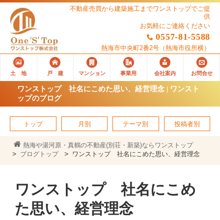
不動産売買から建築施工までワンストップでご提
供
お気軽にご連絡ください
0557-81-5588
熱海市中央町2番2号
（熱海市役所横）
土 地
戸 建
マンション
事業用
会社案内
お問合せ
ワンストップ 社名にこめた思い、経営理念 | ワンスト
ップのブログ
トップ
月別
テーマ別
投稿者別
熱海や湯河原・真鶴の不動産(別荘・新築)ならワンストップ
ブログトップ
ワンストップ 社名にこめた思い、経営理念
ワンストップ 社名にこめ
た思い、経営理念