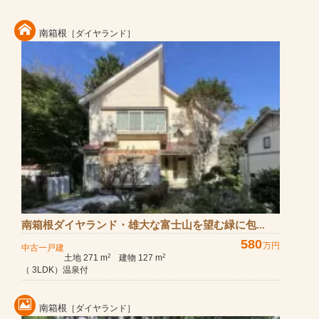
南箱根
［ダイヤランド］
南箱根ダイヤランド・雄大な富士山を望む緑に包...
580
万円
中古一戸建
土地 271 m
建物 127 m
2
2
（ 3LDK）温泉付
南箱根
［ダイヤランド］