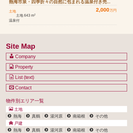
熱海市泉・四季折々の自然に包まれる温泉付き売...
2,000
万円
土地
土地 643 m
2
温泉付
Site Map
Company
会社のご案内
Property
不動産を購入したい方
土地一覧
List (text)
不動産を売却したい方
戸建一覧
土地一覧
Contact
不動産買取システム
マンション一覧
戸建一覧
お問い合わせ
事業用物件一覧
物件別エリア一覧
マンション一覧
ブログ
事業用物件一覧
土地
プライバシーポリシー
熱海
真鶴
湯河原
南箱根
その他
サイトポリシー
戸建
熱海
真鶴
湯河原
南箱根
その他