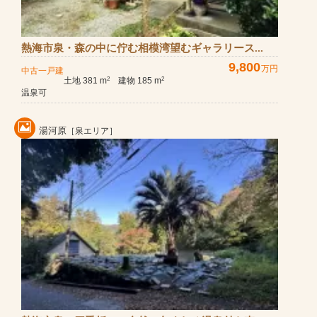
熱海市泉・森の中に佇む相模湾望むギャラリース...
9,800
万円
中古一戸建
土地 381 m
建物 185 m
2
2
温泉可
湯河原
［泉エリア］