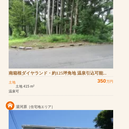
南箱根ダイヤランド・約125坪角地 温泉引込可能...
350
万円
土地
土地 415 m
2
温泉可
湯河原
［住宅地エリア］