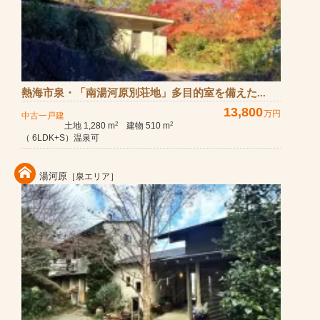
熱海市泉・「南湯河原別荘地」多目的室を備えた...
13,800
万円
中古一戸建
土地 1,280 m
建物 510 m
2
2
（ 6LDK+S）温泉可
湯河原
［泉エリア］