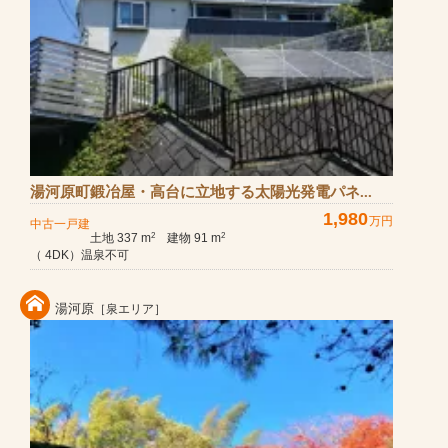
湯河原町鍛冶屋・高台に立地する太陽光発電パネ...
1,980
万円
中古一戸建
土地 337 m
建物 91 m
2
2
（ 4DK）温泉不可
湯河原
［泉エリア］