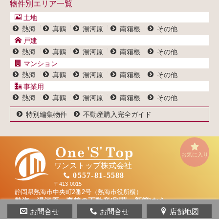
物件別エリア一覧
マンション一覧
ブログ
事業用物件一覧
土地
プライバシーポリシー
熱海
真鶴
湯河原
南箱根
その他
サイトポリシー
戸建
熱海
真鶴
湯河原
南箱根
その他
マンション
熱海
真鶴
湯河原
南箱根
その他
事業用
熱海
真鶴
湯河原
南箱根
その他
特別編集物件
不動産購入完全ガイド
お気に入り
ワンストップ株式会社
0557-81-5588
〒413-0015
静岡県熱海市中央町2番2号（熱海市役所横）
熱海・湯河原・真鶴の不動産(別荘・新築)なら
ワンストップ株式会社
お問合せ
お問合せ
店舗地図