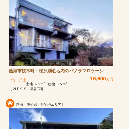
熱海市桜木町・桜沢別荘地内のパノラマロケーシ...
16,600
万円
中古一戸建
土地 376 m
建物 175 m
2
2
（ 2LDK+S）温泉不可
熱海
［中心部・住宅地エリア］