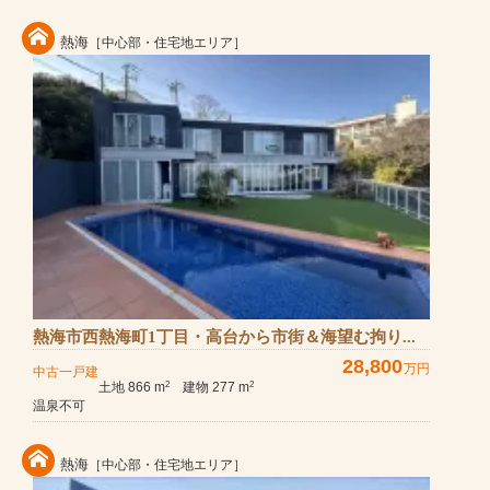
熱海
［中心部・住宅地エリア］
熱海市西熱海町1丁目・高台から市街＆海望む拘り...
28,800
万円
中古一戸建
土地 866 m
建物 277 m
2
2
温泉不可
熱海
［中心部・住宅地エリア］