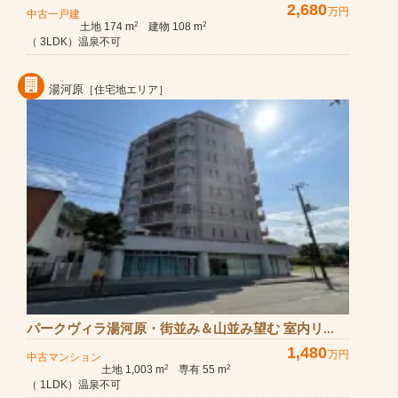
2,680
万円
中古一戸建
土地 174 m
建物 108 m
2
2
（ 3LDK）温泉不可
湯河原
［住宅地エリア］
パークヴィラ湯河原・街並み＆山並み望む 室内リ...
1,480
万円
中古マンション
土地 1,003 m
専有 55 m
2
2
（ 1LDK）温泉不可