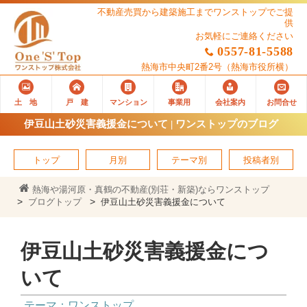
不動産売買から建築施工までワンストップでご提
供
お気軽にご連絡ください
0557-81-5588
熱海市中央町2番2号
（熱海市役所横）
土 地
戸 建
マンション
事業用
会社案内
お問合せ
伊豆山土砂災害義援金について | ワンストップのブログ
トップ
月別
テーマ別
投稿者別
熱海や湯河原・真鶴の不動産(別荘・新築)ならワンストップ
ブログトップ
伊豆山土砂災害義援金について
伊豆山土砂災害義援金につ
いて
テーマ：ワンストップ