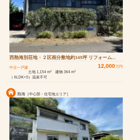
西熱海別荘地・２区画分敷地約349坪 リフォーム...
12,000
万円
中古一戸建
土地 1,154 m
建物 364 m
2
2
（ 6LDK+S）温泉不可
熱海
［中心部・住宅地エリア］