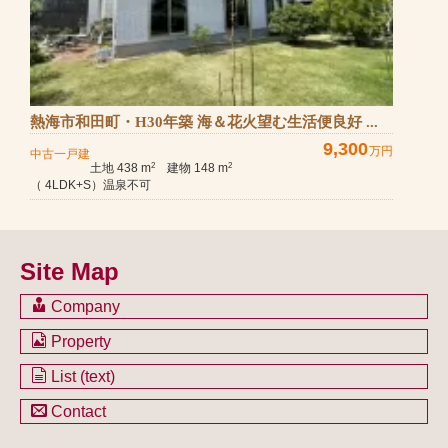
熱海市和田町・H30年築 海＆花火望む生活便良好 ...
9,300
万円
中古一戸建
土地 438 m
建物 148 m
2
2
（ 4LDK+S）温泉不可
Site Map
Company
会社のご案内
Property
不動産を購入したい方
土地一覧
List (text)
不動産を売却したい方
戸建一覧
土地一覧
Contact
不動産買取システム
マンション一覧
戸建一覧
お問い合わせ
事業用物件一覧