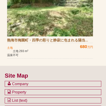
熱海市梅園町・四季の彩りと静寂に包まれる陽当...
680
万円
土地
土地 293 m
2
温泉不可
Site Map
Company
会社のご案内
Property
不動産を購入したい方
土地一覧
List (text)
不動産を売却したい方
戸建一覧