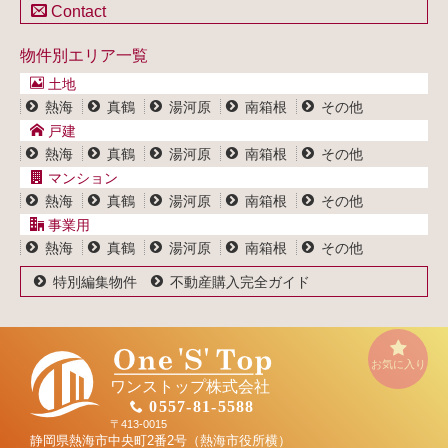
土地一覧
Contact
不動産買取システム
マンション一覧
戸建一覧
お問い合わせ
事業用物件一覧
物件別エリア一覧
マンション一覧
ブログ
事業用物件一覧
土地
プライバシーポリシー
熱海
真鶴
湯河原
南箱根
その他
サイトポリシー
戸建
熱海
真鶴
湯河原
南箱根
その他
マンション
熱海
真鶴
湯河原
南箱根
その他
事業用
熱海
真鶴
湯河原
南箱根
その他
特別編集物件
不動産購入完全ガイド
お気に入り
ワンストップ株式会社
0557-81-5588
〒413-0015
静岡県熱海市中央町2番2号（熱海市役所横）