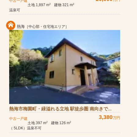
中古一戸建
土地 1,897 m
建物 321 m
2
2
温泉可
熱海
［中心部・住宅地エリア］
熱海市梅園町・緑溢れる立地 駅徒歩圏 南向きで...
3,380
万円
中古一戸建
土地 397 m
建物 126 m
2
2
（ 5LDK）温泉不可