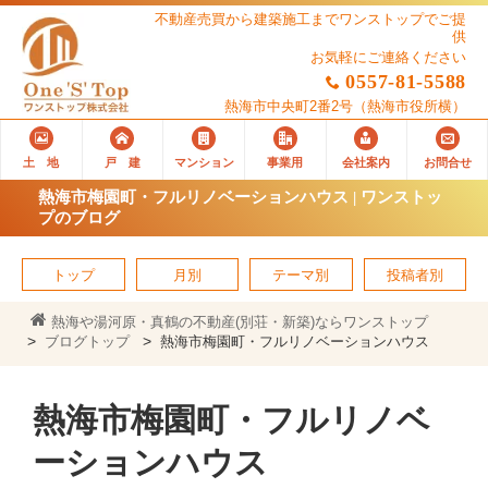
不動産売買から建築施工までワンストップでご提
供
お気軽にご連絡ください
0557-81-5588
熱海市中央町2番2号
（熱海市役所横）
土 地
戸 建
マンション
事業用
会社案内
お問合せ
熱海市梅園町・フルリノベーションハウス | ワンストッ
プのブログ
トップ
月別
テーマ別
投稿者別
熱海や湯河原・真鶴の不動産(別荘・新築)ならワンストップ
ブログトップ
熱海市梅園町・フルリノベーションハウス
熱海市梅園町・フルリノベ
ーションハウス