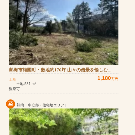
熱海市梅園町・敷地約176坪 山々の借景を愉しむ...
1,180
万円
土地
土地 581 m
2
温泉可
熱海
［中心部・住宅地エリア］