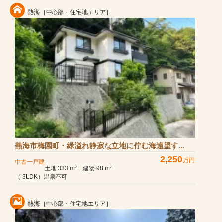
熱海
［中心部・住宅地エリア］
熱海市梅園町・緑溢れ静寂な立地に佇む海遠望す...
2,250
万円
中古一戸建
土地 333 m
建物 98 m
2
2
（ 3LDK）温泉不可
熱海
［中心部・住宅地エリア］