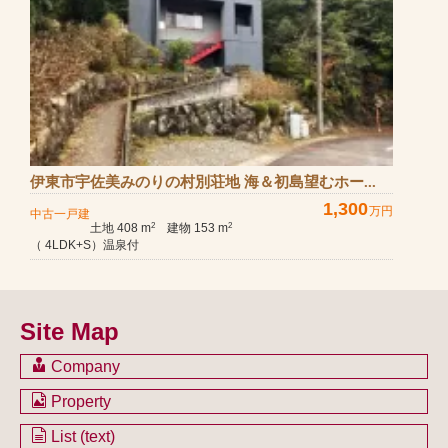
伊東市宇佐美みのりの村別荘地 海＆初島望むホー...
1,300
万円
中古一戸建
土地 408 m
建物 153 m
2
2
（ 4LDK+S）温泉付
Site Map
Company
会社のご案内
Property
不動産を購入したい方
土地一覧
List (text)
不動産を売却したい方