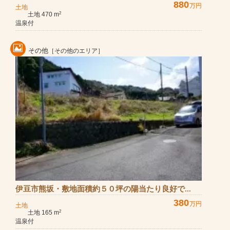
880
万円
土地
土地 470 m
2
温泉付
その他
［その他のエリア］
伊豆市熊坂・敷地面積約５０坪の陽当たり良好で...
380
万円
土地
土地 165 m
2
温泉付