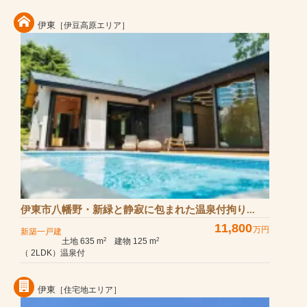
伊東
［伊豆高原エリア］
伊東市八幡野・新緑と静寂に包まれた温泉付拘り...
11,800
万円
新築一戸建
土地 635 m
建物 125 m
2
2
（ 2LDK）温泉付
伊東
［住宅地エリア］