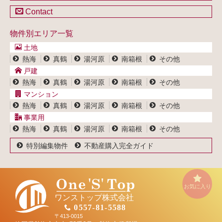
戸建一覧
土地一覧
Contact
不動産買取システム
マンション一覧
戸建一覧
お問い合わせ
事業用物件一覧
物件別エリア一覧
マンション一覧
ブログ
事業用物件一覧
土地
プライバシーポリシー
熱海
真鶴
湯河原
南箱根
その他
サイトポリシー
戸建
熱海
真鶴
湯河原
南箱根
その他
マンション
熱海
真鶴
湯河原
南箱根
その他
事業用
熱海
真鶴
湯河原
南箱根
その他
特別編集物件
不動産購入完全ガイド
お気に入り
ワンストップ株式会社
0557-81-5588
〒413-0015