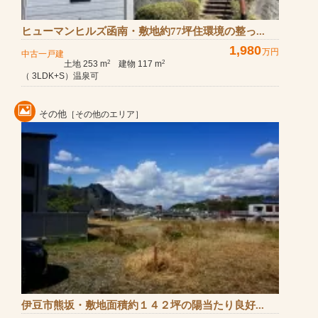
ヒューマンヒルズ函南・敷地約77坪住環境の整っ...
1,980
万円
中古一戸建
土地 253 m
建物 117 m
2
2
（ 3LDK+S）温泉可
その他
［その他のエリア］
伊豆市熊坂・敷地面積約１４２坪の陽当たり良好...