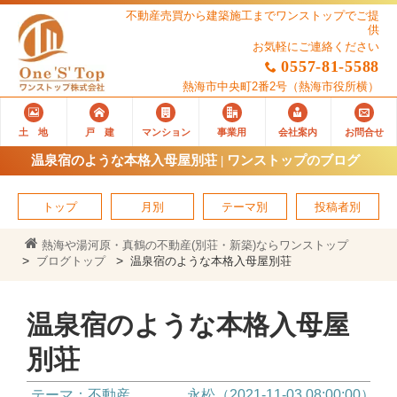
不動産売買から建築施工までワンストップでご提
供
お気軽にご連絡ください
0557-81-5588
熱海市中央町2番2号
（熱海市役所横）
土 地
戸 建
マンション
事業用
会社案内
お問合せ
温泉宿のような本格入母屋別荘 | ワンストップのブログ
トップ
月別
テーマ別
投稿者別
熱海や湯河原・真鶴の不動産(別荘・新築)ならワンストップ
ブログトップ
温泉宿のような本格入母屋別荘
温泉宿のような本格入母屋
別荘
テーマ：不動産
永松（2021-11-03 08:00:00）