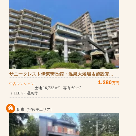
サニークレスト伊東壱番館・温泉大浴場＆施設充...
1,280
万円
中古マンション
土地 16,733 m
専有 50 m
2
2
（ 1LDK）温泉付
伊東
［宇佐美エリア］