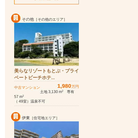
その他
［その他のエリア］
美らなリゾートもとぶ・プライ
ベートビーチホテ...
1,980
万円
中古マンション
土地 3,130 m
専有
2
57 m
2
（ 49室）温泉不可
伊東
［住宅地エリア］