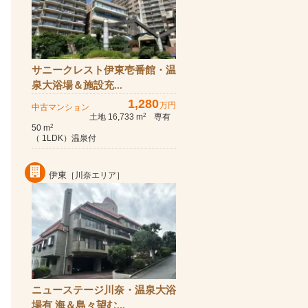
サニークレスト伊東壱番館・温
泉大浴場＆施設充...
1,280
万円
中古マンション
土地 16,733 m
専有
2
50 m
2
（ 1LDK）温泉付
伊東
［川奈エリア］
ニューステージ川奈・温泉大浴
場有 海＆島々望む...