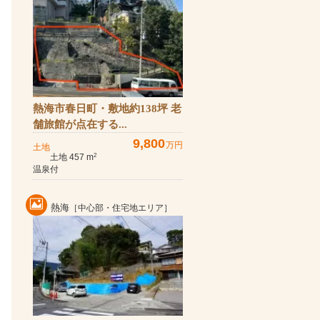
熱海市春日町・敷地約138坪 老
舗旅館が点在する...
9,800
万円
土地
土地 457 m
2
温泉付
熱海
［中心部・住宅地エリア］