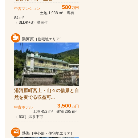
580
万円
中古マンション
土地 1,938 m
専有
2
84 m
2
（ 3LDK+S）温泉付
湯河原
［住宅地エリア］
湯河原町宮上・山々の借景と自
然を奏でる収益可...
3,500
万円
中古ホテル
土地 452 m
建物 265 m
2
2
（ 6室）温泉不可
熱海
［中心部・住宅地エリア］