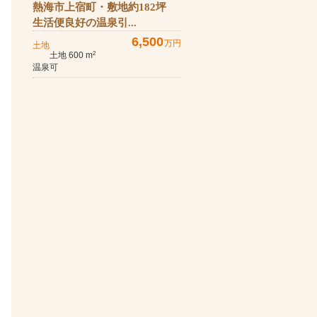
熱海市上宿町・敷地約182坪
生活便良好の温泉引...
6,500
万円
土地
土地 600 m
2
温泉可