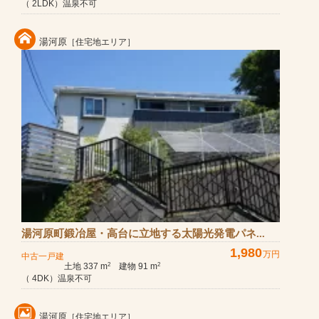
（ 2LDK）温泉不可
湯河原
［住宅地エリア］
湯河原町鍛冶屋・高台に立地する太陽光発電パネ...
1,980
万円
中古一戸建
土地 337 m
建物 91 m
2
2
（ 4DK）温泉不可
湯河原
［住宅地エリア］