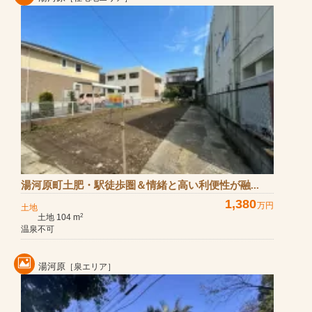
湯河原町土肥・駅徒歩圏＆情緒と高い利便性が融...
1,380
万円
土地
土地 104 m
2
温泉不可
湯河原
［泉エリア］