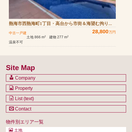
熱海市西熱海町1丁目・高台から市街＆海望む拘り...
28,800
万円
中古一戸建
土地 866 m
建物 277 m
2
2
温泉不可
Site Map
Company
会社のご案内
Property
不動産を購入したい方
土地一覧
List (text)
不動産を売却したい方
戸建一覧
土地一覧
Contact
不動産買取システム
マンション一覧
戸建一覧
お問い合わせ
事業用物件一覧
物件別エリア一覧
マンション一覧
ブログ
事業用物件一覧
土地