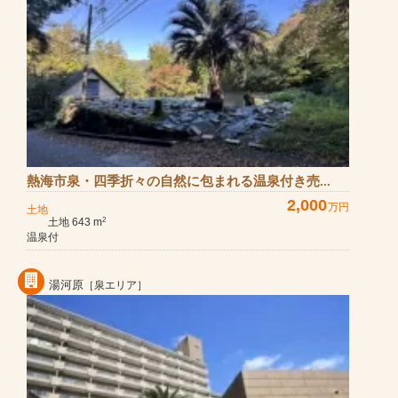
熱海市泉・四季折々の自然に包まれる温泉付き売...
2,000
万円
土地
土地 643 m
2
温泉付
湯河原
［泉エリア］