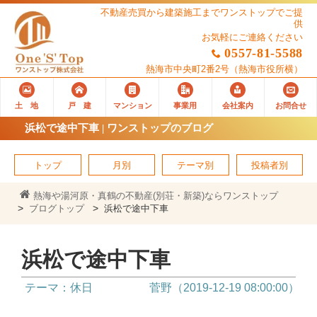
不動産売買から建築施工までワンストップでご提
供
お気軽にご連絡ください
0557-81-5588
熱海市中央町2番2号
（熱海市役所横）
土 地
戸 建
マンション
事業用
会社案内
お問合せ
浜松で途中下車 | ワンストップのブログ
トップ
月別
テーマ別
投稿者別
熱海や湯河原・真鶴の不動産(別荘・新築)ならワンストップ
ブログトップ
浜松で途中下車
浜松で途中下車
テーマ：休日
菅野（2019-12-19 08:00:00）