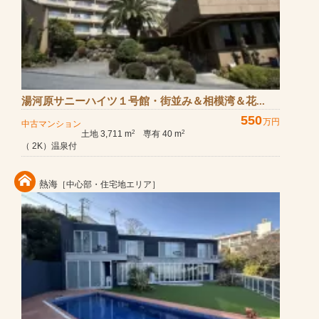
湯河原サニーハイツ１号館・街並み＆相模湾＆花...
550
万円
中古マンション
土地 3,711 m
専有 40 m
2
2
（ 2K）温泉付
熱海
［中心部・住宅地エリア］