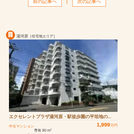
前の記事へ
|
次の記事へ
湯河原
［住宅地エリア］
エクセレントプラザ湯河原・駅徒歩圏の平坦地の...
1,999
万円
中古マンション
専有 90 m
2