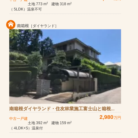
土地 773 m
建物 318 m
2
2
（ 5LDK）温泉不可
南箱根
［ダイヤランド］
南箱根ダイヤランド・住友林業施工富士山と箱根...
2,980
万円
中古一戸建
土地 392 m
建物 159 m
2
2
（ 4LDK+S）温泉付