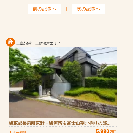
前の記事へ
|
次の記事へ
三島沼津
［三島沼津エリア］
駿東郡長泉町東野・駿河湾＆富士山望む拘りの邸...
5,980
万円
中古一戸建