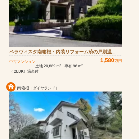
ベラヴィスタ南箱根・内装リフォーム済の戸別温...
1,580
万円
中古マンション
土地 20,889 m
専有 96 m
2
2
（ 2LDK）温泉付
南箱根
［ダイヤランド］