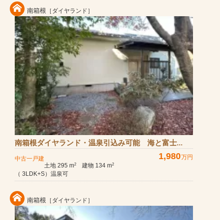
南箱根
［ダイヤランド］
南箱根ダイヤランド・温泉引込み可能 海と富士...
1,980
万円
中古一戸建
土地 295 m
建物 134 m
2
2
（ 3LDK+S）温泉可
南箱根
［ダイヤランド］