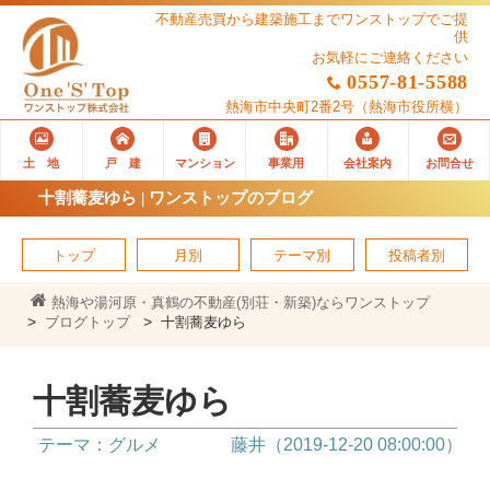
不動産売買から建築施工までワンストップでご提
供
お気軽にご連絡ください
0557-81-5588
熱海市中央町2番2号
（熱海市役所横）
土 地
戸 建
マンション
事業用
会社案内
お問合せ
十割蕎麦ゆら | ワンストップのブログ
トップ
月別
テーマ別
投稿者別
熱海や湯河原・真鶴の不動産(別荘・新築)ならワンストップ
ブログトップ
十割蕎麦ゆら
十割蕎麦ゆら
テーマ：グルメ
藤井（2019-12-20 08:00:00）