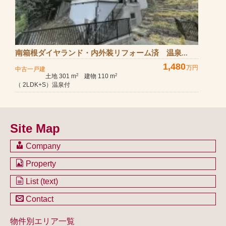
南箱根ダイヤランド・内外装リフォーム済 温泉...
1,480
万円
中古一戸建
土地 301 m
建物 110 m
2
2
（ 2LDK+S）温泉付
Site Map
Company
会社のご案内
Property
不動産を購入したい方
土地一覧
List (text)
不動産を売却したい方
戸建一覧
土地一覧
Contact
不動産買取システム
マンション一覧
戸建一覧
お問い合わせ
事業用物件一覧
物件別エリア一覧
マンション一覧