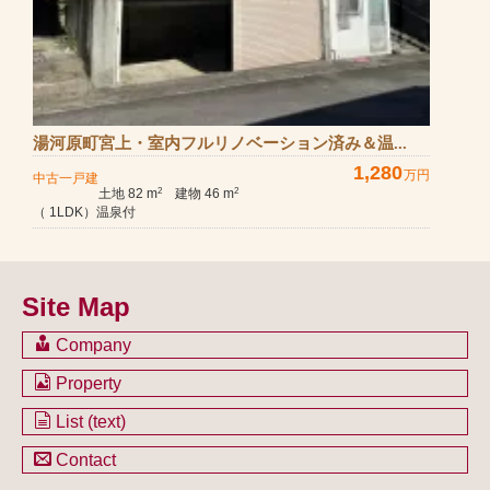
湯河原町宮上・室内フルリノベーション済み＆温...
1,280
万円
中古一戸建
土地 82 m
建物 46 m
2
2
（ 1LDK）温泉付
Site Map
Company
会社のご案内
Property
不動産を購入したい方
土地一覧
List (text)
不動産を売却したい方
戸建一覧
土地一覧
Contact
不動産買取システム
マンション一覧
戸建一覧
お問い合わせ