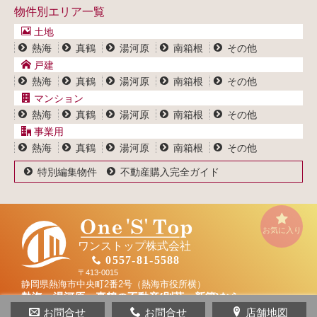
事業用物件一覧
物件別エリア一覧
マンション一覧
ブログ
事業用物件一覧
土地
プライバシーポリシー
熱海
真鶴
湯河原
南箱根
その他
サイトポリシー
戸建
熱海
真鶴
湯河原
南箱根
その他
マンション
熱海
真鶴
湯河原
南箱根
その他
事業用
熱海
真鶴
湯河原
南箱根
その他
特別編集物件
不動産購入完全ガイド
お気に入り
ワンストップ株式会社
0557-81-5588
〒413-0015
静岡県熱海市中央町2番2号（熱海市役所横）
熱海・湯河原・真鶴の不動産(別荘・新築)なら
ワンストップ株式会社
お問合せ
お問合せ
店舗地図