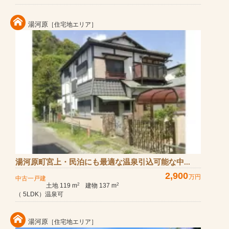
湯河原
［住宅地エリア］
湯河原町宮上・民泊にも最適な温泉引込可能な中...
2,900
万円
中古一戸建
土地 119 m
建物 137 m
2
2
（ 5LDK）温泉可
湯河原
［住宅地エリア］