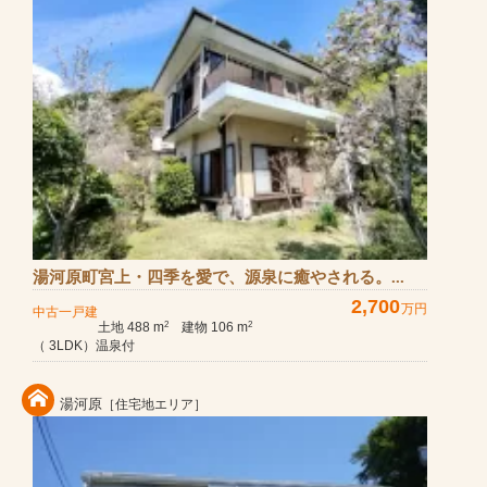
湯河原町宮上・四季を愛で、源泉に癒やされる。...
2,700
万円
中古一戸建
土地 488 m
建物 106 m
2
2
（ 3LDK）温泉付
湯河原
［住宅地エリア］