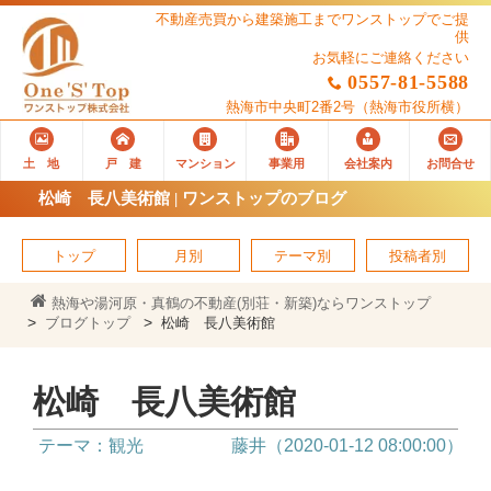
不動産売買から建築施工までワンストップでご提
供
お気軽にご連絡ください
0557-81-5588
熱海市中央町2番2号
（熱海市役所横）
土 地
戸 建
マンション
事業用
会社案内
お問合せ
松崎 長八美術館 | ワンストップのブログ
トップ
月別
テーマ別
投稿者別
熱海や湯河原・真鶴の不動産(別荘・新築)ならワンストップ
ブログトップ
松崎 長八美術館
松崎 長八美術館
テーマ：観光
藤井（2020-01-12 08:00:00）