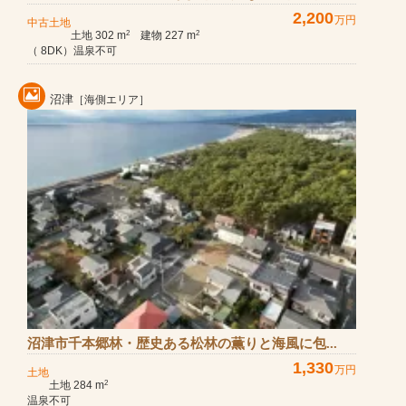
2,200
万円
中古土地
土地 302 m
建物 227 m
2
2
（ 8DK）温泉不可
沼津
［海側エリア］
沼津市千本郷林・歴史ある松林の薫りと海風に包...
1,330
万円
土地
土地 284 m
2
温泉不可