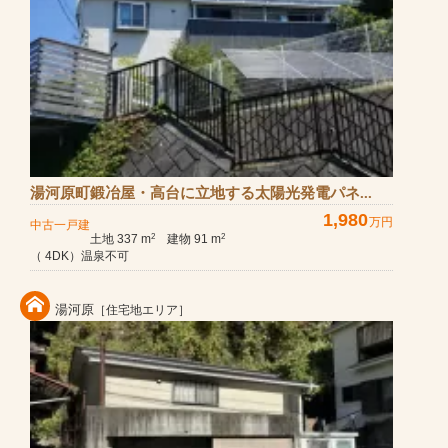
湯河原町鍛冶屋・高台に立地する太陽光発電パネ...
1,980
万円
中古一戸建
土地 337 m
建物 91 m
2
2
（ 4DK）温泉不可
湯河原
［住宅地エリア］