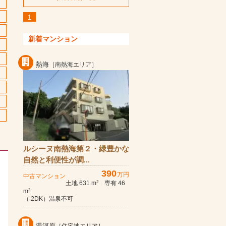
1
新着マンション
熱海
［南熱海エリア］
ルシーヌ南熱海第２・緑豊かな
自然と利便性が調...
390
万円
中古マンション
土地 631 m
専有 46
2
m
2
（ 2DK）温泉不可
湯河原