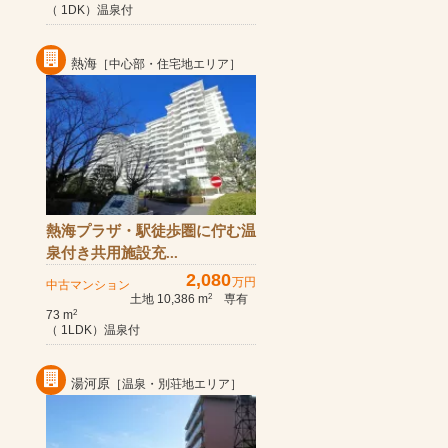
（ 1DK）温泉付
熱海
［中心部・住宅地エリア］
熱海プラザ・駅徒歩圏に佇む温
泉付き共用施設充...
2,080
万円
中古マンション
土地 10,386 m
専有
2
73 m
2
（ 1LDK）温泉付
湯河原
［温泉・別荘地エリア］