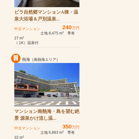
ビラ自然郷マンションA棟・温
泉大浴場＆戸別温泉...
240
万円
中古マンション
土地 8,475 m
専有
2
27 m
2
（ 1K）温泉付
熱海
［南熱海エリア］
マンション南熱海・島を望む絶
景 源泉かけ流し温...
350
万円
中古マンション
土地 6,883 m
専有
2
32 m
2