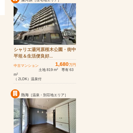
［住宅地エリア］
シャリエ湯河原桜木公園・街中
平坦＆生活便良好...
1,680
万円
中古マンション
土地 819 m
専有 63
2
m
2
（ 2LDK）温泉付
熱海
［温泉・別荘地エリア］