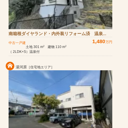
南箱根ダイヤランド・内外装リフォーム済 温泉...
1,480
万円
中古一戸建
土地 301 m
建物 110 m
2
2
（ 2LDK+S）温泉付
湯河原
［住宅地エリア］