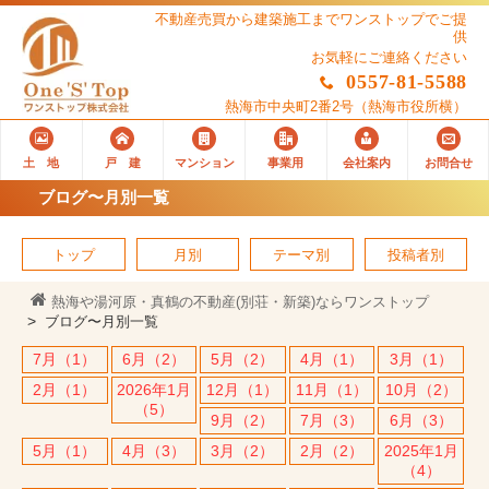
不動産売買から建築施工までワンストップでご提
供
お気軽にご連絡ください
0557-81-5588
熱海市中央町2番2号
（熱海市役所横）
土 地
戸 建
マンション
事業用
会社案内
お問合せ
ブログ〜月別一覧
トップ
月別
テーマ別
投稿者別
熱海や湯河原・真鶴の不動産(別荘・新築)ならワンストップ
ブログ〜月別一覧
7月（1）
6月（2）
5月（2）
4月（1）
3月（1）
2月（1）
2026年1月
12月（1）
11月（1）
10月（2）
（5）
9月（2）
7月（3）
6月（3）
5月（1）
4月（3）
3月（2）
2月（2）
2025年1月
（4）