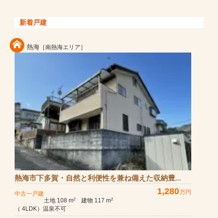
新着戸建
熱海
［南熱海エリア］
熱海市下多賀・自然と利便性を兼ね備えた収納豊...
1,280
万円
中古一戸建
土地 108 m
建物 117 m
2
2
（ 4LDK）温泉不可