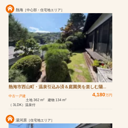
熱海
［中心部・住宅地エリア］
熱海市西山町・温泉引込み済＆庭園美を楽しむ陽...
4,180
万円
中古一戸建
土地 362 m
建物 134 m
2
2
（ 3LDK）温泉付
湯河原
［住宅地エリア］