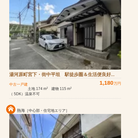
湯河原町宮下・街中平坦 駅徒歩圏＆生活便良好...
1,180
万円
中古一戸建
土地 174 m
建物 115 m
2
2
（ 5DK）温泉不可
熱海
［中心部・住宅地エリア］