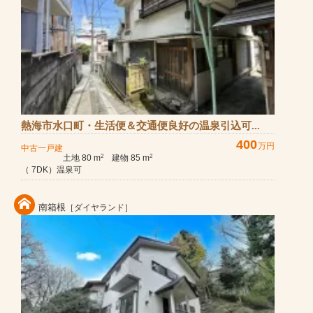
熱海市水口町・生活便＆交通便良好の温泉引込可...
400
万円
中古一戸建
土地 80 m
建物 85 m
2
2
（ 7DK）温泉可
南箱根
［ダイヤランド］