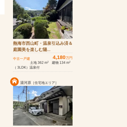
熱海市西山町・温泉引込み済＆
庭園美を楽しむ陽...
4,180
万円
中古一戸建
土地 362 m
建物 134 m
2
2
（ 3LDK）温泉付
湯河原
［住宅地エリア］