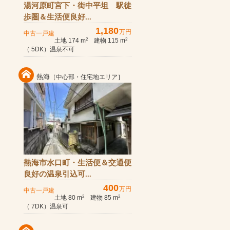
湯河原町宮下・街中平坦 駅徒
歩圏＆生活便良好...
1,180
万円
中古一戸建
土地 174 m
建物 115 m
2
2
（ 5DK）温泉不可
熱海
［中心部・住宅地エリア］
熱海市水口町・生活便＆交通便
良好の温泉引込可...
400
万円
中古一戸建
土地 80 m
建物 85 m
2
2
（ 7DK）温泉可