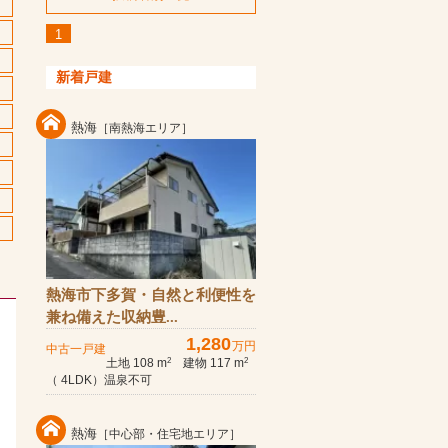
1
新着戸建
熱海
［南熱海エリア］
熱海市下多賀・自然と利便性を
兼ね備えた収納豊...
1,280
万円
中古一戸建
土地 108 m
建物 117 m
2
2
（ 4LDK）温泉不可
熱海
［中心部・住宅地エリア］