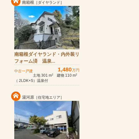
南箱根
［ダイヤランド］
南箱根ダイヤランド・内外装リ
フォーム済 温泉...
1,480
万円
中古一戸建
土地 301 m
建物 110 m
2
2
（ 2LDK+S）温泉付
湯河原
［住宅地エリア］