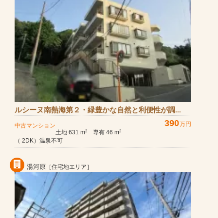
ルシーヌ南熱海第２・緑豊かな自然と利便性が調...
390
万円
中古マンション
土地 631 m
専有 46 m
2
2
（ 2DK）温泉不可
湯河原
［住宅地エリア］