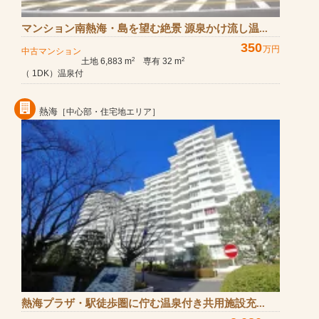
マンション南熱海・島を望む絶景 源泉かけ流し温...
350
万円
中古マンション
土地 6,883 m
専有 32 m
2
2
（ 1DK）温泉付
熱海
［中心部・住宅地エリア］
熱海プラザ・駅徒歩圏に佇む温泉付き共用施設充...