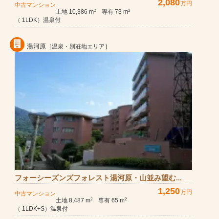
2,080
万円
中古マンション
土地 10,386 m
専有 73 m
2
2
（ 1LDK）温泉付
湯河原
［温泉・別荘地エリア］
フォーシーズンズフォレスト湯河原・山並み望む...
1,250
万円
中古マンション
土地 8,487 m
専有 65 m
2
2
（ 1LDK+S）温泉付