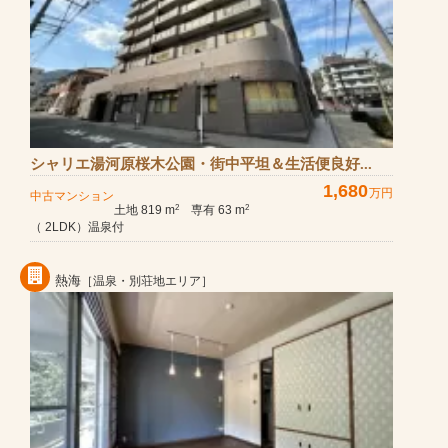
シャリエ湯河原桜木公園・街中平坦＆生活便良好...
1,680
万円
中古マンション
土地 819 m
専有 63 m
2
2
（ 2LDK）温泉付
熱海
［温泉・別荘地エリア］