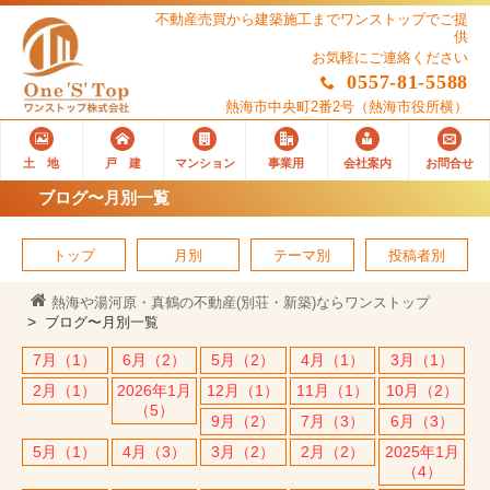
不動産売買から建築施工までワンストップでご提
供
お気軽にご連絡ください
0557-81-5588
熱海市中央町2番2号
（熱海市役所横）
土 地
戸 建
マンション
事業用
会社案内
お問合せ
ブログ〜月別一覧
トップ
月別
テーマ別
投稿者別
熱海や湯河原・真鶴の不動産(別荘・新築)ならワンストップ
ブログ〜月別一覧
7月（1）
6月（2）
5月（2）
4月（1）
3月（1）
2月（1）
2026年1月
12月（1）
11月（1）
10月（2）
（5）
9月（2）
7月（3）
6月（3）
5月（1）
4月（3）
3月（2）
2月（2）
2025年1月
（4）