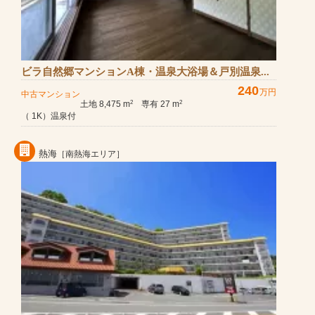
ビラ自然郷マンションA棟・温泉大浴場＆戸別温泉...
240
万円
中古マンション
土地 8,475 m
専有 27 m
2
2
（ 1K）温泉付
熱海
［南熱海エリア］