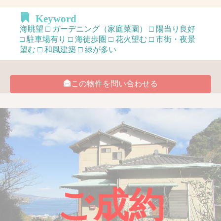
Keyword
海眺望 □ ガーデニング（家庭菜園） □ 陽当り良好
□ 駐車場有り □ 海徒歩圏 □ 花火望む □ 市街・夜景
望む □ 和風建築 □ 緑が多い
この物件を問い合わせる
ご成約