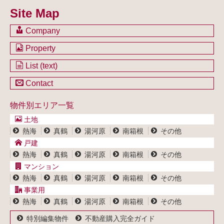
Site Map
Company
会社のご案内
Property
不動産を購入したい方
土地一覧
List (text)
不動産を売却したい方
戸建一覧
土地一覧
Contact
不動産買取システム
マンション一覧
戸建一覧
お問い合わせ
事業用物件一覧
物件別エリア一覧
マンション一覧
ブログ
事業用物件一覧
土地
プライバシーポリシー
熱海
真鶴
湯河原
南箱根
その他
サイトポリシー
戸建
熱海
真鶴
湯河原
南箱根
その他
マンション
熱海
真鶴
湯河原
南箱根
その他
事業用
熱海
真鶴
湯河原
南箱根
その他
特別編集物件
不動産購入完全ガイド