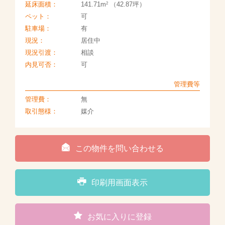
2
延床面積：
141.71m
（42.87坪）
ペット：
可
駐車場：
有
現況：
居住中
現況引渡：
相談
内見可否：
可
管理費等
管理費：
無
取引態様：
媒介
この物件を問い合わせる
印刷用画面表示
お気に入りに登録