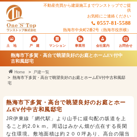
不動産売買から建築施工までワンストップでご提
供
お気軽にご連絡ください
0557-81-5588
熱海市中央町2番2号
（熱海市役所横）
土 地
戸 建
マンション
事業用
会社案内
お問合せ
熱海市下多賀・高台で眺望良好のお庭とホームEV付中
古和風邸宅
Home
戸建一覧
熱海市下多賀・高台で眺望良好のお庭とホームEV付中古和風邸
宅
熱海市下多賀・高台で眺望良好のお庭とホー
ムEV付中古和風邸宅
JR伊東線「網代駅」より山手に緩勾配の坂道を上
ること約2.0ｋｍ。周辺はみかん畑が点在する長閑
な住環境。敷地面積は約２００坪あり、高台の陽当