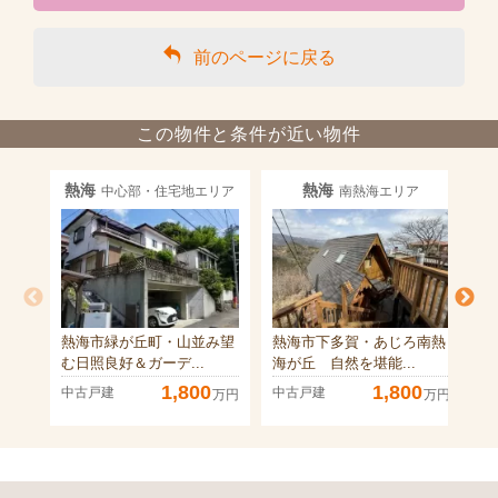
前のページに戻る
この物件と条件が近い物件
熱海
熱海
中心部・住宅地エリア
南熱海エリア
熱海市緑が丘町・山並み望
熱海市下多賀・あじろ南熱
熱
む日照良好＆ガーデ...
海が丘 自然を堪能...
宅
1,800
1,800
中古戸建
中古戸建
中
万円
万円