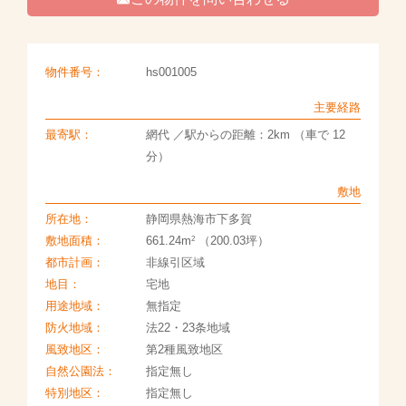
物件番号：
hs001005
主要経路
最寄駅：
網代 ／駅からの距離：2km （車で 12
分）
敷地
所在地：
静岡県熱海市下多賀
2
敷地面積：
661.24m
（200.03坪）
都市計画：
非線引区域
地目：
宅地
用途地域：
無指定
防火地域：
法22・23条地域
風致地区：
第2種風致地区
自然公園法：
指定無し
特別地区：
指定無し