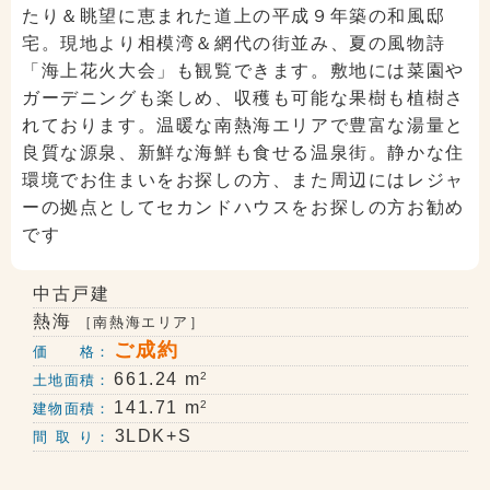
たり＆眺望に恵まれた道上の平成９年築の和風邸
宅。現地より相模湾＆網代の街並み、夏の風物詩
「海上花火大会」も観覧できます。敷地には菜園や
ガーデニングも楽しめ、収穫も可能な果樹も植樹さ
れております。温暖な南熱海エリアで豊富な湯量と
良質な源泉、新鮮な海鮮も食せる温泉街。静かな住
環境でお住まいをお探しの方、また周辺にはレジャ
ーの拠点としてセカンドハウスをお探しの方お勧め
です
中古戸建
熱海
［南熱海エリア］
ご成約
価 格：
2
661.24 m
土地面積：
2
141.71 m
建物面積：
3LDK+S
間 取 り：