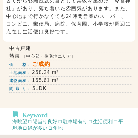
古くから心願成就の宮として崇敬を集めた「今宮神
社」があり、落ち着いた雰囲気があります。また、
中心地まで行かなくても24時間営業のスーパー、
コンビニ、郵便局、病院、保育園、小学校が周辺に
点在し生活便は良好です。
中古戸建
熱海
［中心部・住宅地エリア］
ご成約
価 格：
2
258.24 m
土地面積：
2
165.61 m
建物面積：
5LDK
間 取 り：
Keyword
海眺望 □ 陽当り良好 □ 駐車場有り □ 生活便利 □ 平
坦地 □ 緑が多い □ 角地