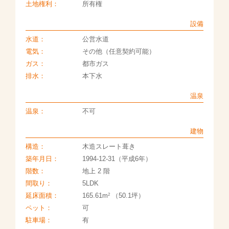
土地権利：
所有権
設備
水道：
公営水道
電気：
その他（任意契約可能）
ガス：
都市ガス
排水：
本下水
温泉
温泉：
不可
建物
構造：
木造スレート葺き
築年月日：
1994-12-31（平成6年）
階数：
地上 2 階
間取り：
5LDK
2
延床面積：
165.61m
（50.1坪）
ペット：
可
駐車場：
有