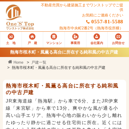
不動産売買から建築施工までワンストップでご提
供
お気軽にご連絡ください
0557-81-5588
熱海市中央町2番2号
（熱海市役所横）
土 地
戸 建
マンション
事業用
会社案内
お問合せ
熱海市桜木町・風薫る高台に所在する純和風の中古戸建
Home
戸建一覧
熱海市桜木町・風薫る高台に所在する純和風の中古戸建
熱海市桜木町・風薫る高台に所在する純和風
の中古戸建
JR東海道線「熱海駅」から車で6分、またJR伊東
線「来宮駅」から車で13分。爽やかな風が通る小
高い山手エリア、熱海中心地の賑わいから少し離れ
たゆったり静かに過ごせる住宅街に所在。近くには