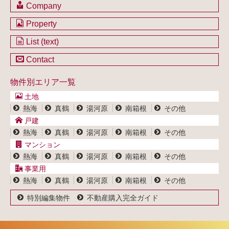
Company
会社のご案内
Property
不動産を購入したい方
土地一覧
List (text)
不動産を売却したい方
戸建一覧
土地一覧
Contact
不動産買取システム
マンション一覧
戸建一覧
お問い合わせ
事業用物件一覧
物件別エリア一覧
マンション一覧
ブログ
事業用物件一覧
土地
プライバシーポリシー
熱海
真鶴
湯河原
南箱根
その他
サイトポリシー
戸建
熱海
真鶴
湯河原
南箱根
その他
マンション
熱海
真鶴
湯河原
南箱根
その他
事業用
熱海
真鶴
湯河原
南箱根
その他
特別編集物件
不動産購入完全ガイド