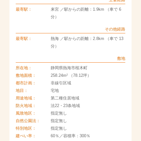
最寄駅：
来宮 ／駅からの距離：1.9km （車で 6
分）
その他経路
最寄駅：
熱海 ／駅からの距離：2.8km （車で 13
分）
敷地
所在地：
静岡県熱海市桜木町
2
敷地面積：
258.24m
（78.12坪）
都市計画：
非線引区域
地目：
宅地
用途地域：
第二種住居地域
防火地域：
法22・23条地域
風致地区：
指定無し
自然公園法：
指定無し
特別地区：
指定無し
建ぺい率：
60％／容積率：300％