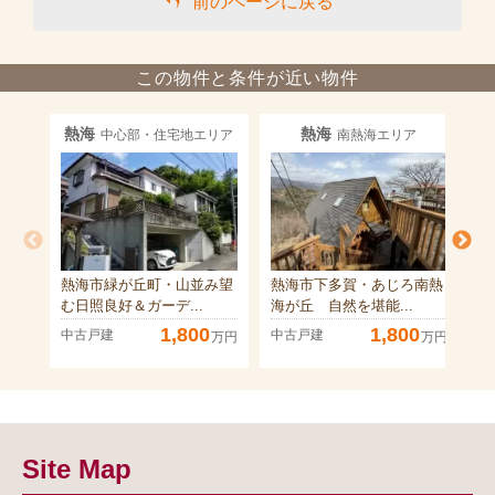
前のページに戻る
この物件と条件が近い物件
熱海
熱海
中心部・住宅地エリア
南熱海エリア
熱海市緑が丘町・山並み望
熱海市下多賀・あじろ南熱
熱
む日照良好＆ガーデ...
海が丘 自然を堪能...
宅
1,800
1,800
中古戸建
中古戸建
中
万円
万円
Site Map