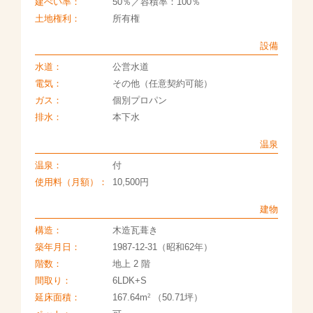
建ぺい率：
50％／容積率：100％
土地権利：
所有権
設備
水道：
公営水道
電気：
その他（任意契約可能）
ガス：
個別プロパン
排水：
本下水
温泉
温泉：
付
使用料（月額）：
10,500円
建物
構造：
木造瓦葺き
築年月日：
1987-12-31（昭和62年）
階数：
地上 2 階
間取り：
6LDK+S
2
延床面積：
167.64m
（50.71坪）