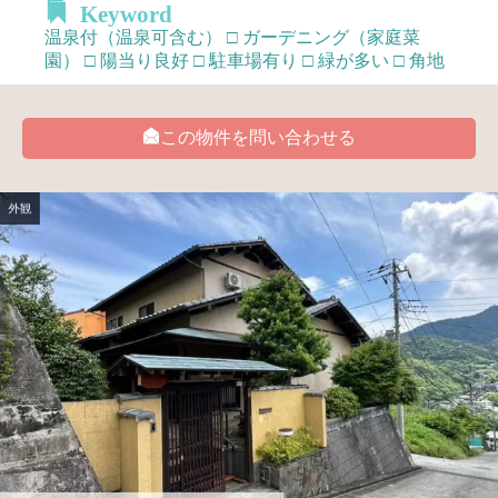
Keyword
温泉付（温泉可含む） □ ガーデニング（家庭菜
園） □ 陽当り良好 □ 駐車場有り □ 緑が多い □ 角地
この物件を問い合わせる
外観