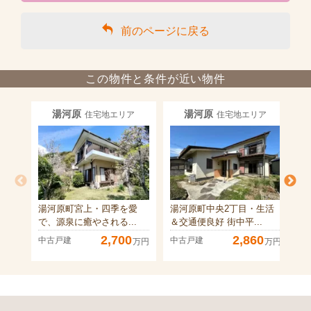
前のページに戻る
この物件と条件が近い物件
湯河原
湯河原
住宅地エリア
住宅地エリア
湯河原町宮上・四季を愛
湯河原町中央2丁目・生活
湯
で、源泉に癒やされる...
＆交通便良好 街中平...
適
2,700
2,860
中古戸建
中古戸建
中
万円
万円