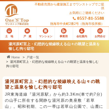
不動産売買から建築施工までワンストップでご提
供
お気軽にご連絡ください
0557-81-5588
熱海市中央町2番2号
（熱海市役所横）
土 地
戸 建
マンション
事業用
会社案内
お問合せ
湯河原町宮上・幻想的な稜線映える山々の眺望と温泉を
愉しむ拘り邸宅
Home
戸建一覧
湯河原町宮上・幻想的な稜線映える山々の眺望と温泉を愉しむ
拘り邸宅
湯河原町宮上・幻想的な稜線映える山々の眺
望と温泉を愉しむ拘り邸宅
JR東海道線『湯河原駅』から約3.3Km(車で約7分)
の山手に所在する閑静な湯河原の奥座敷「若草
山」。昭和初期、この一帯は若草山公園で、山麓に