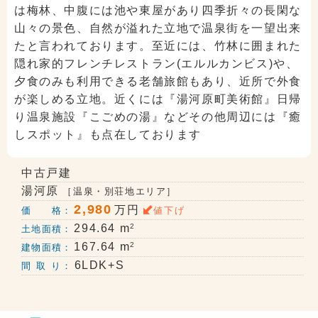
は梅林、中腹には池や東屋があり四季折々の長閑な
山々の景色、自然が溢れた立地で温泉街を一望出来
たと言われております。至近には、竹林に囲まれた
隠れ家的フレンチレストラン(エルルカンビス)や、
夕食のみも利用できる老舗旅館もあり、近所で外食
が楽しめる立地。近くには『湯河原町美術館』日帰
り温泉施設『こごめの湯』などその他周辺には『癒
しスポット』も点在しております
中古戸建
湯河原
［温泉・別荘地エリア］
2,980
万円
価 格：
値下げ
2
294.64 m
土地面積：
2
167.64 m
建物面積：
6LDK+S
間 取 り：