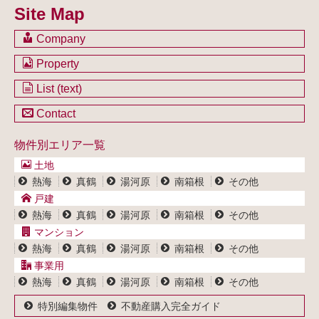
Site Map
Company
会社のご案内
Property
不動産を購入したい方
土地一覧
List (text)
不動産を売却したい方
戸建一覧
土地一覧
Contact
不動産買取システム
マンション一覧
戸建一覧
お問い合わせ
事業用物件一覧
物件別エリア一覧
マンション一覧
ブログ
事業用物件一覧
土地
プライバシーポリシー
熱海
真鶴
湯河原
南箱根
その他
サイトポリシー
戸建
熱海
真鶴
湯河原
南箱根
その他
マンション
熱海
真鶴
湯河原
南箱根
その他
事業用
熱海
真鶴
湯河原
南箱根
その他
特別編集物件
不動産購入完全ガイド