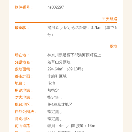
物件番号：
hs002297
主要経路
最寄駅：
湯河原 ／駅からの距離：3.7km （車で 8
分）
敷地
所在地：
神奈川県足柄下郡湯河原町宮上
分譲地名：
若草山分譲地
2
敷地面積：
294.64m
（89.13坪）
都市計画：
非線引区域
地目：
宅地
用途地域：
無指定
防火地域：
指定無し
風致地区：
第4種風致地区
自然公園法：
指定無し
特別地区：
指定無し
前面道路：
幅員：4ｍ ／ 南 接道：16ｍ