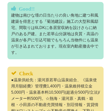
Good!!
建物は南ひな壇の日当たりの良い角地に建つ和風
建築を得意とする『菊池建設』施工の大型和風邸
宅。間取りは6LDKに各居室収納を設けさらに納
戸のある戸建。また若草山分譲地は良質・高温の
温泉が各戸に引込可能でもちろん当物件にも温泉
が引き込まれております。現在室内動産撤去中で
す。
Check
●温泉供給先：湯河原若草山温泉組合、《温泉使
用月額経費》管理費1,400円・温泉維持積立金
5,000円・温泉基本料10,500円(超過分500円/立法)/
メーター料500円。☆熱海・湯河原・真鶴・箱
根・小田原の不動産売買情報・別荘情報・賃貸情
報はワンストップへ☆不動産の買換え、下取り、