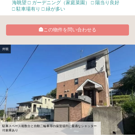
海眺望 □ ガーデニング（家庭菜園） □ 陽当り良好
□ 駐車場有り □ 緑が多い
この物件を問い合わせる
外観
駐車スペース複数台と自動二輪車等の保管場所に最適なシャッター
付倉庫あり