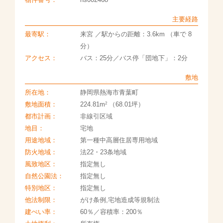
主要経路
最寄駅：
来宮 ／駅からの距離：3.6km （車で 8
分）
アクセス：
バス：25分／バス停「団地下」：2分
敷地
所在地：
静岡県熱海市青葉町
2
敷地面積：
224.81m
（68.01坪）
都市計画：
非線引区域
地目：
宅地
用途地域：
第一種中高層住居専用地域
防火地域：
法22・23条地域
風致地区：
指定無し
自然公園法：
指定無し
特別地区：
指定無し
他法制限：
がけ条例,宅地造成等規制法
建ぺい率：
60％／容積率：200％