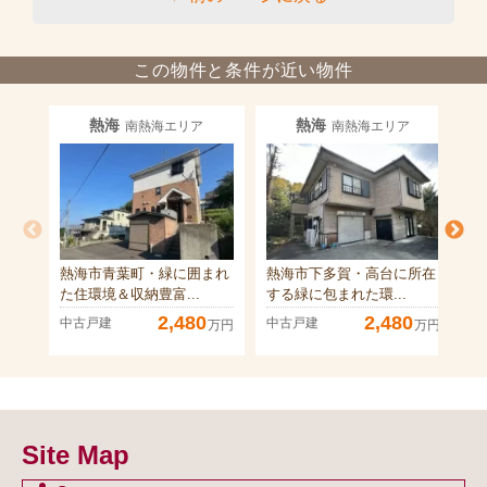
この物件と条件が近い物件
熱海
熱海
南熱海エリア
南熱海エリア
熱海市青葉町・緑に囲まれ
熱海市下多賀・高台に所在
熱
た住環境＆収納豊富...
する緑に包まれた環...
前
2,480
2,480
中古戸建
中古戸建
中
万円
万円
Site Map