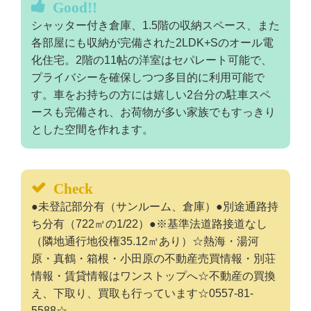
Good!!
シャッター付き倉庫、1.5階の収納スペース、また
各部屋にも収納が完備された2LDK+Sのオール電
化住宅。2階の11帖の洋室はセパレート可能で、
プライバシーを確保しつつ多目的に利用可能で
す。車をお持ちの方には嬉しい2台分の駐車スペ
ースも完備され、お荷物が多い家族でもすっきり
とした空間を作れます。
Check
●未登記部分有（サンルーム、倉庫）●別途通路持
ち分有（722㎡の1/22）●※基準法道路接道なし
（隣地通行地役権35.12㎡あり）☆熱海・湯河
原・真鶴・箱根・小田原の不動産売買情報・別荘
情報・賃貸情報はワンストップへ☆不動産の買換
え、下取り、買取も行っています☆0557-81-
5588☆