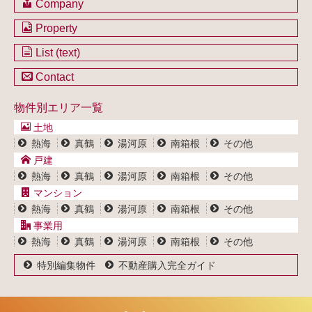
Company
会社のご案内
Property
不動産を購入したい方
土地一覧
List (text)
不動産を売却したい方
戸建一覧
土地一覧
Contact
不動産買取システム
マンション一覧
戸建一覧
お問い合わせ
事業用物件一覧
物件別エリア一覧
マンション一覧
ブログ
事業用物件一覧
土地
プライバシーポリシー
熱海
真鶴
湯河原
南箱根
その他
サイトポリシー
戸建
熱海
真鶴
湯河原
南箱根
その他
マンション
熱海
真鶴
湯河原
南箱根
その他
事業用
熱海
真鶴
湯河原
南箱根
その他
特別編集物件
不動産購入完全ガイド