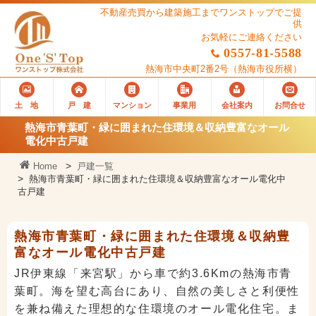
不動産売買から建築施工までワンストップでご提
供
お気軽にご連絡ください
0557-81-5588
熱海市中央町2番2号
（熱海市役所横）
土 地
戸 建
マンション
事業用
会社案内
お問合せ
熱海市青葉町・緑に囲まれた住環境＆収納豊富なオール
電化中古戸建
Home
戸建一覧
熱海市青葉町・緑に囲まれた住環境＆収納豊富なオール電化中
古戸建
熱海市青葉町・緑に囲まれた住環境＆収納豊
富なオール電化中古戸建
JR伊東線「来宮駅」から車で約3.6Kmの熱海市青
葉町。海を望む高台にあり、自然の美しさと利便性
を兼ね備えた理想的な住環境のオール電化住宅。ま