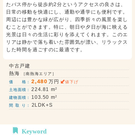
たバス停から徒歩約2分というアクセスの良さは、
日常の移動を快適にし、通勤や通学にも便利です。
周辺には豊かな緑が広がり、四季折々の風景を楽し
むことができます。特に、朝日や夕日が海に映える
光景は日々の生活に彩りを添えてくれます。このエ
リアは静かで落ち着いた雰囲気が漂い、リラックス
した時間を過ごすのに最適です。
中古戸建
熱海
［南熱海エリア］
2,480
万円
価 格：
値下げ
2
224.81 m
土地面積：
2
103.50 m
建物面積：
2LDK+S
間 取 り：
Keyword