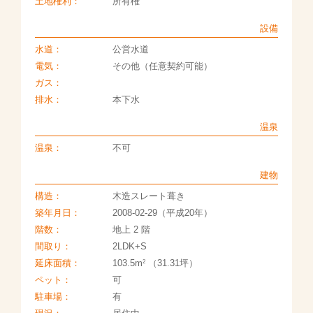
土地権利：
所有権
設備
水道：
公営水道
電気：
その他（任意契約可能）
ガス：
排水：
本下水
温泉
温泉：
不可
建物
構造：
木造スレート葺き
築年月日：
2008-02-29（平成20年）
階数：
地上 2 階
間取り：
2LDK+S
2
延床面積：
103.5m
（31.31坪）
ペット：
可
駐車場：
有