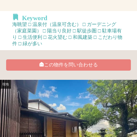
Keyword
海眺望 □ 温泉付（温泉可含む） □ ガーデニング
（家庭菜園） □ 陽当り良好 □ 駅徒歩圏 □ 駐車場有
り □ 生活便利 □ 花火望む □ 和風建築 □ こだわり物
件 □ 緑が多い
この物件を問い合わせる
現地