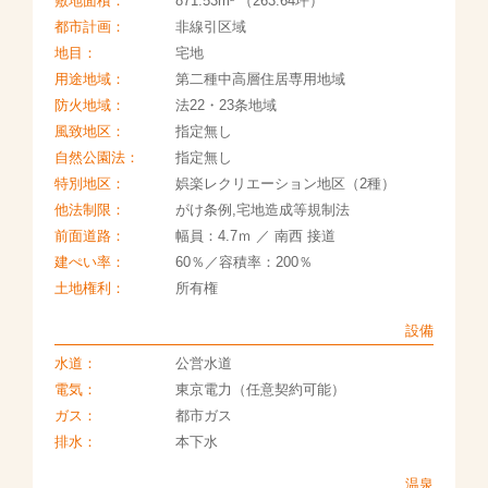
敷地面積：
871.53m
（263.64坪）
都市計画：
非線引区域
地目：
宅地
用途地域：
第二種中高層住居専用地域
防火地域：
法22・23条地域
風致地区：
指定無し
自然公園法：
指定無し
特別地区：
娯楽レクリエーション地区（2種）
他法制限：
がけ条例,宅地造成等規制法
前面道路：
幅員：4.7ｍ ／ 南西 接道
建ぺい率：
60％／容積率：200％
土地権利：
所有権
設備
水道：
公営水道
電気：
東京電力（任意契約可能）
ガス：
都市ガス
排水：
本下水
温泉