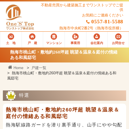
不動産売買から建築施工までワンストップでご提
供
お気軽にご連絡ください
0557-81-5588
熱海市中央町2番2号
（熱海市役所横）
土 地
戸 建
マンション
事業用
会社案内
お問合せ
熱海市桃山町・敷地約260坪超 眺望＆温泉＆庭付の情緒
ある和風邸宅
Home
戸建一覧
熱海市桃山町・敷地約260坪超 眺望＆温泉＆庭付の情緒ある和
風邸宅
特選
熱海市桃山町・敷地約260坪超 眺望＆温泉＆
庭付の情緒ある和風邸宅
熱海駅線路ガードを潜り裏手通り、山手にやや勾配