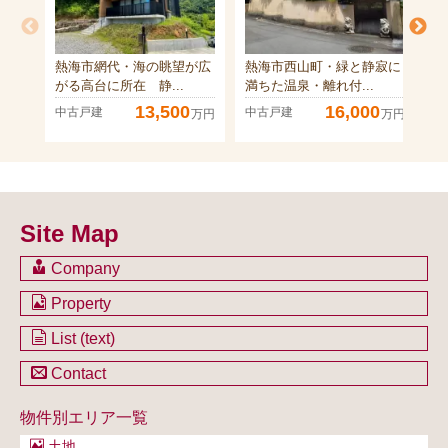
熱海市網代・海の眺望が広
熱海市西山町・緑と静寂に
熱
がる高台に所在 静...
満ちた温泉・離れ付...
内
13,500
16,000
中古戸建
中古戸建
中
万円
万円
Site Map
Company
会社のご案内
Property
不動産を購入したい方
土地一覧
List (text)
不動産を売却したい方
戸建一覧
土地一覧
Contact
不動産買取システム
マンション一覧
戸建一覧
お問い合わせ
事業用物件一覧
物件別エリア一覧
マンション一覧
ブログ
事業用物件一覧
土地