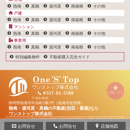
プライバシーポリシー
熱海
真鶴
湯河原
南箱根
その他
サイトポリシー
戸建
熱海
真鶴
湯河原
南箱根
その他
マンション
熱海
真鶴
湯河原
南箱根
その他
事業用
熱海
真鶴
湯河原
南箱根
その他
特別編集物件
不動産購入完全ガイド
ワンストップ株式会社
お気に入り
0557-81-5588
〒413-0015
静岡県熱海市中央町2番2号（熱海市役所横）
熱海・湯河原・真鶴の不動産(別荘・新築)なら
ワンストップ株式会社
Copyright(c) 2015-2026 ONESTOP Co.,LTD. All Rights Reserved.
お問合せ
お問合せ
店舗地図