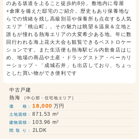
のある坂道を上ること徒歩約8分。敷地内に母屋
+倉庫を備えた邸宅のご紹介。歴史もあり保養地な
らでの情緒を残し高級別荘や保養所も点在する人気
エリア「桃山町」。その魅力は眺望＆温泉＆立地と
誰もが憧れる熱海エリアの大変希少ある地。年に数
回行われる海上花火大会も観覧できるベストロケー
ションです。また生活便も熱海駅ビル内飲食店はじ
め、地場の商品や土産・ドラッグストア・ベーカリ
ーショップ・「成城石井」も出店しており、ちょっ
とした買い物ができ便利です
中古戸建
熱海
［中心部・住宅地エリア］
18,000
万円
価 格：
2
871.53 m
土地面積：
2
103.96 m
建物面積：
2LDK
間 取 り：