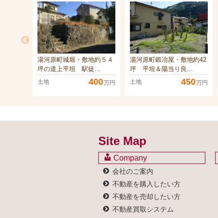
湯河原町城堀・敷地約５４
湯河原町鍛冶屋・敷地約42
坪の道上平坦 駅徒...
坪 平坦＆陽当り良...
400
450
土地
土地
万円
万円
Site Map
Company
会社のご案内
不動産を購入したい方
不動産を売却したい方
不動産買取システム