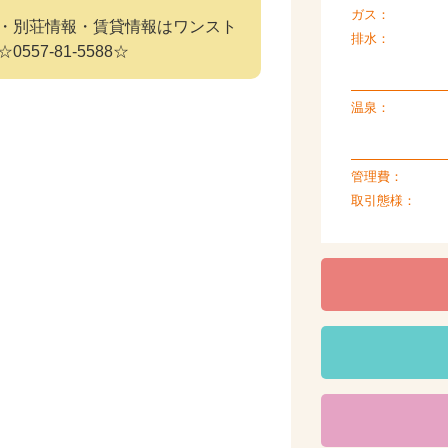
ガス：
・別荘情報・賃貸情報はワンスト
排水：
7-81-5588☆
温泉：
管理費：
取引態様：