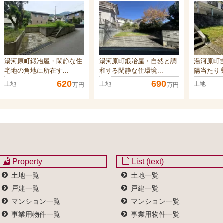
湯河原町鍛冶屋・閑静な住
湯河原町鍛冶屋・自然と調
湯河原町
宅地の角地に所在す...
和する閑静な住環境...
陽当たり良
620
690
土地
土地
土地
万円
万円
Property
List (text)
土地一覧
土地一覧
戸建一覧
戸建一覧
マンション一覧
マンション一覧
事業用物件一覧
事業用物件一覧