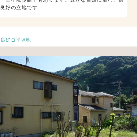
境良好の立地です
良好 □ 平坦地