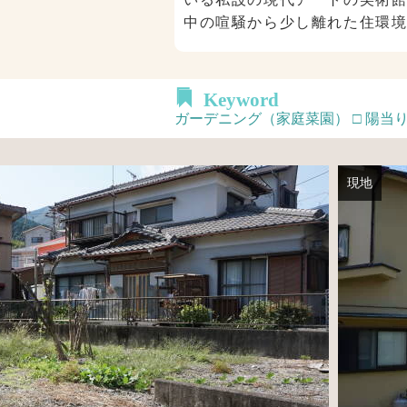
中の喧騒から少し離れた住環
Keyword
ガーデニング（家庭菜園） □ 陽当り
現地