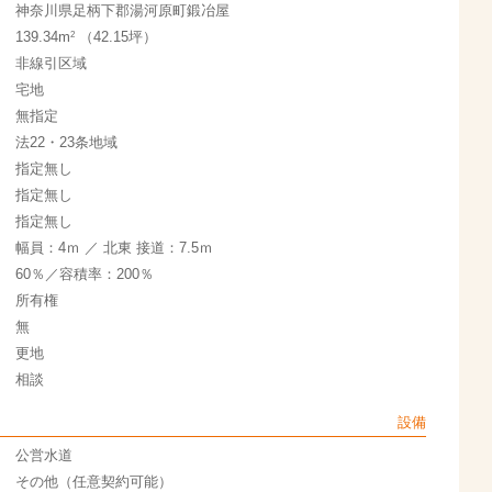
神奈川県足柄下郡湯河原町鍛冶屋
2
139.34m
（42.15坪）
非線引区域
宅地
無指定
法22・23条地域
指定無し
指定無し
指定無し
幅員：4ｍ ／ 北東 接道：7.5ｍ
60％／容積率：200％
所有権
無
更地
相談
設備
公営水道
その他（任意契約可能）