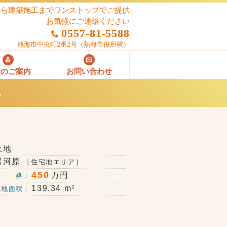
から建築施工までワンストップでご提供
お気軽にご連絡ください
0557-81-5588
熱海市中央町2番2号
（熱海市役所横）
社のご案内
お問い合わせ
地
土地
湯河原
［住宅地エリア］
450
万円
価 格：
2
139.34 m
土地面積：