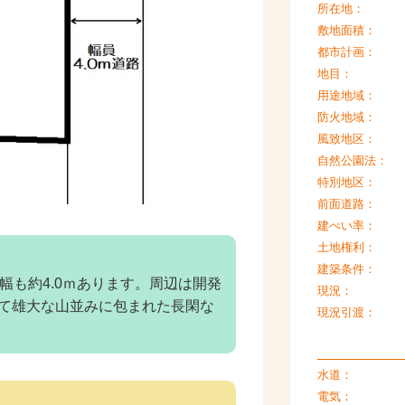
所在地：
敷地面積：
都市計画：
地目：
用途地域：
防火地域：
風致地区：
自然公園法：
特別地区：
前面道路：
建ぺい率：
土地権利：
建築条件：
幅も約4.0ｍあります。周辺は開発
現況：
て雄大な山並みに包まれた長閑な
現況引渡：
水道：
電気：