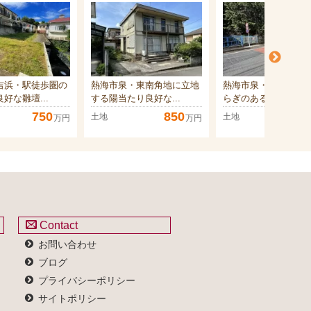
吉浜・駅徒歩圏の
熱海市泉・東南角地に立地
熱海市泉・緑に包ま
好な雛壇...
する陽当たり良好な...
らぎのある広大な敷..
750
850
1,00
土地
土地
万円
万円
Contact
お問い合わせ
ブログ
プライバシーポリシー
サイトポリシー