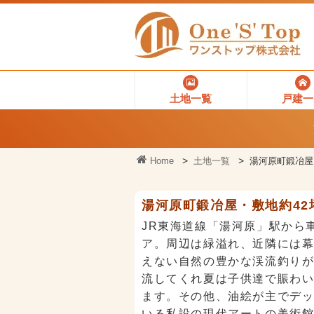
土地一覧
戸建一
Home
土地一覧
湯河原町鍛冶屋
湯河原町鍛冶屋・敷地約4
JR東海道線「湯河原」駅から
ア。周辺は緑溢れ、近隣には幕
えない自然の豊かな渓流釣り
流してくれ夏は子供達で賑わ
ます。その他、油絵が主でデ
いる私設の現代アートの美術