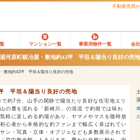
不動産売買
覧
マンション一覧
事業用物件一覧
会
湯河原町鍛冶屋・敷地約42坪 平坦＆陽当り良好の売
・敷地約42坪 平坦＆陽当り良好の売地
2坪 平坦＆陽当り良好の売地
車で約7分、山手の閑静で陽当たり良好な住宅地エリ
山の麓を流れる「新崎川」の清流 で釣堀では味わ
が気軽に楽しめる釣場があり、ヤマメやマスを随時放
い初心者から本格的な釣ファンまで幅広く喜ばれてい
ッサン・写真・立体・オブジェなども多数展示されて
館「空中散歩館」もあります。豊かな自然に触れ、街