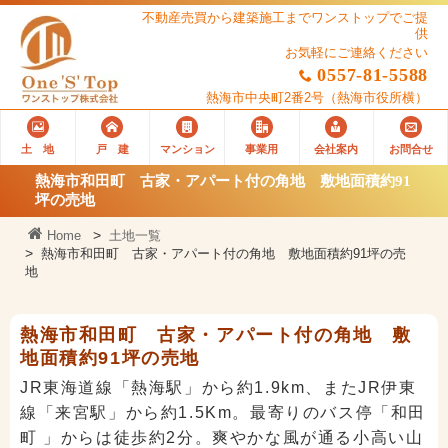
不動産売買から建築施工までワンストップでご提
供
お気軽にご連絡ください
0557-81-5588
熱海市中央町2番2号
（熱海市役所横）
土 地
戸 建
マンション
事業用
会社案内
お問合せ
熱海市和田町 古家・アパート付の角地 敷地面積約91
坪の売地
Home
土地一覧
熱海市和田町 古家・アパート付の角地 敷地面積約91坪の売
地
熱海市和田町 古家・アパート付の角地 敷
地面積約91坪の売地
JR東海道線「熱海駅」から約1.9km、またJR伊東
線「来宮駅」から約1.5Km。最寄りのバス停「和田
町 」からは徒歩約2分。爽やかな風が通る小高い山