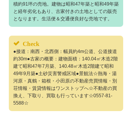
積約91坪の売地。建物は昭和47年築と昭和49年築
と経年劣化もあり、古家付きの土地としての販売
となります。生活便＆交通便良好な売地です。
Check
●接道：南西・北西側：幅員約4m公道、公道接道
約30m●古家の概要：建物面積：140.04㎡木造2階
建て昭和47年7月築、140.48㎡木造2階建て昭和
49年9月築●土砂災害警戒区域●景観法☆熱海・湯
河原・真鶴・箱根・小田原の不動産売買情報・別
荘情報・賃貸情報はワンストップへ☆不動産の買
換え、下取り、買取も行っています☆0557-81-
5588☆