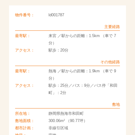
物件番号：
ld001787
主要経路
最寄駅：
来宮 ／駅からの距離：1.5km （車で 7
分）
アクセス：
駅歩：20分
その他経路
最寄駅：
熱海 ／駅からの距離：1.9km （車で 9
分）
アクセス：
駅歩：25分／バス：9分／バス停「和田
町」：2分
敷地
所在地：
静岡県熱海市和田町
2
敷地面積：
300.06m
（90.77坪）
都市計画：
非線引区域