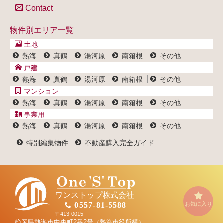
戸建一覧
土地一覧
Contact
不動産買取システム
マンション一覧
戸建一覧
お問い合わせ
事業用物件一覧
物件別エリア一覧
マンション一覧
ブログ
事業用物件一覧
土地
プライバシーポリシー
熱海
真鶴
湯河原
南箱根
その他
サイトポリシー
戸建
熱海
真鶴
湯河原
南箱根
その他
マンション
熱海
真鶴
湯河原
南箱根
その他
事業用
熱海
真鶴
湯河原
南箱根
その他
特別編集物件
不動産購入完全ガイド
ワンストップ株式会社
お気に入り
0557-81-5588
〒413-0015
静岡県熱海市中央町2番2号（熱海市役所横）