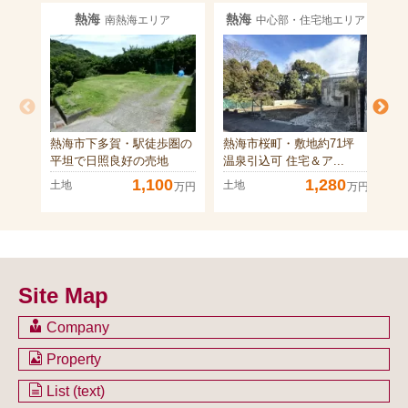
熱海
熱海
南熱海エリア
中心部・住宅地エリア
熱海市下多賀・駅徒歩圏の
熱海市桜町・敷地約71坪
熱
平坦で日照良好の売地
温泉引込可 住宅＆ア...
圏
1,100
1,280
土地
土地
土
万円
万円
Site Map
Company
会社のご案内
Property
不動産を購入したい方
土地一覧
List (text)
不動産を売却したい方