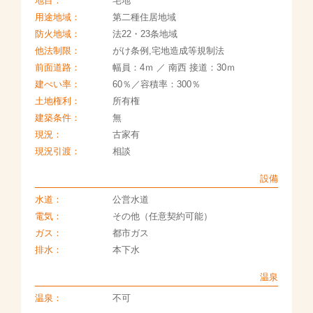
地目：
宅地
用途地域：
第二種住居地域
防火地域：
法22・23条地域
他法制限：
がけ条例,宅地造成等規制法
前面道路：
幅員：4ｍ ／ 南西 接道：30ｍ
建ぺい率：
60％／容積率：300％
土地権利：
所有権
建築条件：
無
現況：
古家有
現況引渡：
相談
設備
水道：
公営水道
電気：
その他（任意契約可能）
ガス：
都市ガス
排水：
本下水
温泉
温泉：
不可