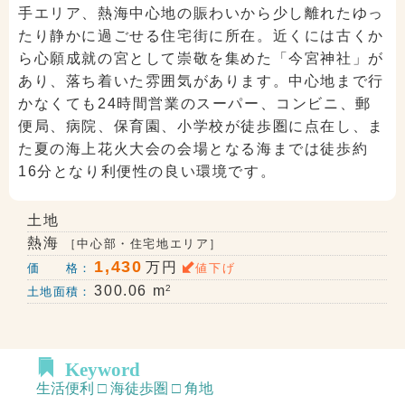
手エリア、熱海中心地の賑わいから少し離れたゆっ
たり静かに過ごせる住宅街に所在。近くには古くか
ら心願成就の宮として崇敬を集めた「今宮神社」が
あり、落ち着いた雰囲気があります。中心地まで行
かなくても24時間営業のスーパー、コンビニ、郵
便局、病院、保育園、小学校が徒歩圏に点在し、ま
た夏の海上花火大会の会場となる海までは徒歩約
16分となり利便性の良い環境です。
土地
熱海
［中心部・住宅地エリア］
1,430
万円
価 格：
値下げ
2
300.06 m
土地面積：
Keyword
生活便利 □ 海徒歩圏 □ 角地