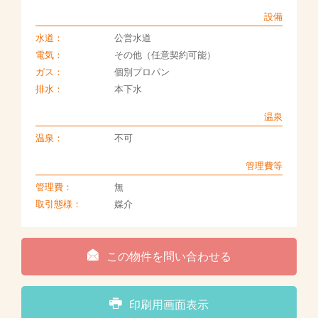
設備
水道：
公営水道
電気：
その他（任意契約可能）
ガス：
個別プロパン
排水：
本下水
温泉
温泉：
不可
管理費等
管理費：
無
取引態様：
媒介
この物件を問い合わせる
印刷用画面表示