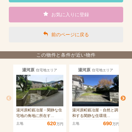
お気に入りに登録
前のページに戻る
この物件と条件が近い物件
湯河原
湯河原
住宅地エリア
住宅地エリア
湯河原町鍛冶屋・閑静な住
湯河原町鍛冶屋・自然と調
湯
宅地の角地に所在す...
和する閑静な住環境...
陽
620
690
土地
土地
土
万円
万円