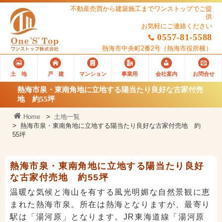
不動産売買から建築施工までワンストップでご提
供
お気軽にご連絡ください
0557-81-5588
熱海市中央町2番2号
（熱海市役所横）
土 地
戸 建
マンション
事業用
会社案内
お問合せ
熱海市泉・東南角地に立地する陽当たり良好な古家付売
地 約55坪
Home
土地一覧
熱海市泉・東南角地に立地する陽当たり良好な古家付売地 約
55坪
熱海市泉・東南角地に立地する陽当たり良好
な古家付売地 約55坪
温暖な気候と海山を有する風光明媚な自然景観に恵
まれた熱海市泉。所在は熱海となりますが、最寄り
駅は「湯河原」となります。JR東海道線「湯河原