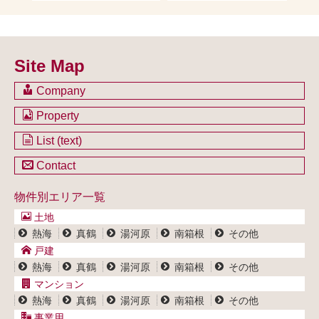
Site Map
Company
会社のご案内
Property
不動産を購入したい方
土地一覧
List (text)
不動産を売却したい方
戸建一覧
土地一覧
Contact
不動産買取システム
マンション一覧
戸建一覧
お問い合わせ
事業用物件一覧
物件別エリア一覧
マンション一覧
ブログ
事業用物件一覧
土地
プライバシーポリシー
熱海
真鶴
湯河原
南箱根
その他
サイトポリシー
戸建
熱海
真鶴
湯河原
南箱根
その他
マンション
熱海
真鶴
湯河原
南箱根
その他
事業用