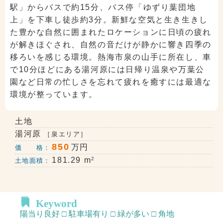
駅」からバスで約15分、バス停「ゆずり葉団地
上」を下車し徒歩約3分。新鮮な空気と生き生きし
た豊かな自然に囲まれたロケーションに日頃の疲れ
が解きほぐされ、自然の音だけが静かに響き四季の
移ろいを感じる環境。熱海市泉の山手に所在し、車
で10分ほどにある湯河原には日帰り温泉や万葉公
園など日常の忙しさを忘れて疲れを癒すには最適な
環境が整っています。
土地
湯河原
［泉エリア］
850
万円
価 格：
2
181.29 m
土地面積：
Keyword
陽当り良好 □ 駐車場有り □ 緑が多い □ 角地