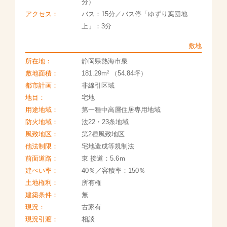
分）
アクセス：
バス：15分／バス停「ゆずり葉団地
上」：3分
敷地
所在地：
静岡県熱海市泉
2
敷地面積：
181.29m
（54.84坪）
都市計画：
非線引区域
地目：
宅地
用途地域：
第一種中高層住居専用地域
防火地域：
法22・23条地域
風致地区：
第2種風致地区
他法制限：
宅地造成等規制法
前面道路：
東 接道：5.6ｍ
建ぺい率：
40％／容積率：150％
土地権利：
所有権
建築条件：
無
現況：
古家有
現況引渡：
相談