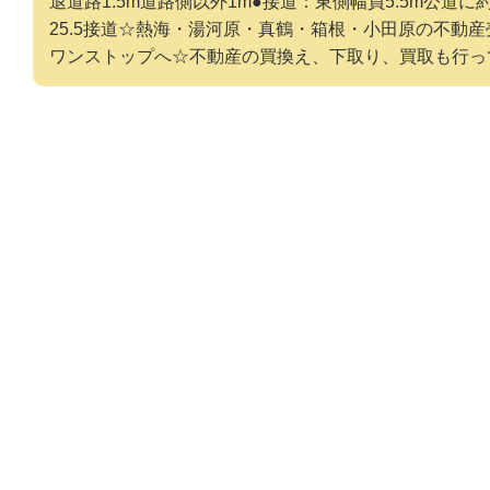
退道路1.5m道路側以外1m●接道：東側幅員5.5m公道に約
25.5接道☆熱海・湯河原・真鶴・箱根・小田原の不動
ワンストップへ☆不動産の買換え、下取り、買取も行っています