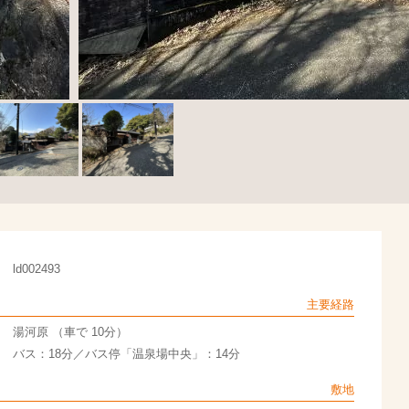
ld002493
主要経路
湯河原 （車で 10分）
バス：18分／バス停「温泉場中央」：14分
敷地