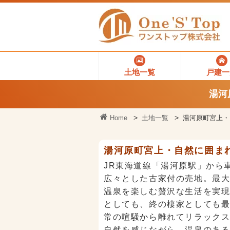
土地一覧
戸建一
湯河
Home
土地一覧
湯河原町宮上・
湯河原町宮上・自然に囲まれ
JR東海道線「湯河原駅」から車
広々とした古家付の売地。最
温泉を楽しむ贅沢な生活を実
としても、終の棲家としても
常の喧騒から離れてリラック
自然を感じながら、温泉のあ