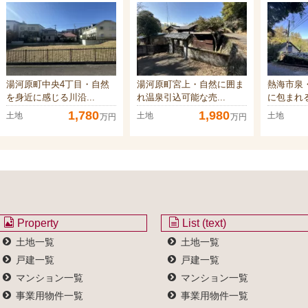
ア
湯河原町中央4丁目・自然
湯河原町宮上・自然に囲ま
熱海市泉
を身近に感じる川沿...
れ温泉引込可能な売...
に包まれる
1,780
1,980
土地
土地
土地
万円
万円
Property
List (text)
土地一覧
土地一覧
戸建一覧
戸建一覧
マンション一覧
マンション一覧
事業用物件一覧
事業用物件一覧