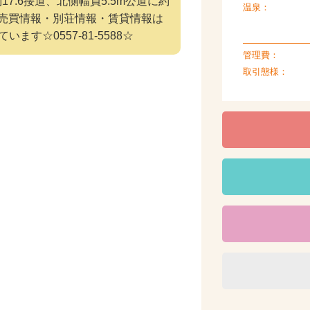
17.6接道、北側幅員5.5m公道に約
温泉：
産売買情報・別荘情報・賃貸情報は
☆0557-81-5588☆
管理費：
取引態様：