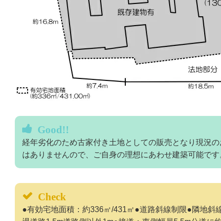
Good!!
経年劣化のため古家付き土地としての販売となり現況の
はありませんので、ご自身の理想にあわせ建築可能です
Check
●有効宅地面積：約336㎡/431㎡●道路斜線制限●隣地