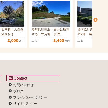
・四季折々の自然
湯河原町吉浜・高台に所在
湯河原町吉浜・敷地
温泉付き...
する三方角地 眺望...
117坪 陽当り良好...
2,000
2,400
2,50
土地
土地
万円
万円
Contact
お問い合わせ
ブログ
プライバシーポリシー
サイトポリシー