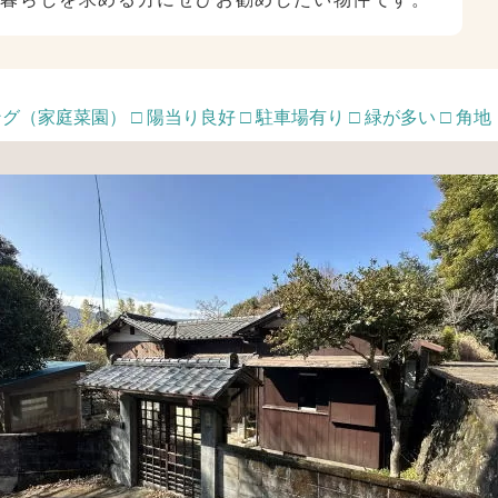
（家庭菜園） □ 陽当り良好 □ 駐車場有り □ 緑が多い □ 角地