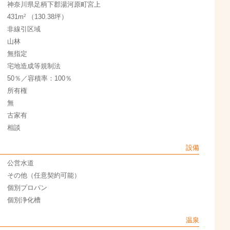
神奈川県足柄下郡湯河原町宮上
2
431m
（130.38坪）
非線引区域
山林
無指定
宅地造成等規制法
50％／容積率：100％
所有権
無
古家有
相談
設備
公営水道
その他（任意契約可能）
個別プロパン
個別浄化槽
温泉