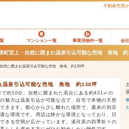
不動産売買
覧
マンション一覧
事業用物件一覧
会
原町宮上・自然に囲まれ温泉引込可能な売地 角地 約1
自然に囲まれ温泉引込可能な売地 角地 約130坪
温泉引込可能な売地 角地 約130坪
で約10分。自然に囲まれた高台にある約431㎡の
大の魅力は温泉引込が可能な点で、自宅で本物の天然
現できます。都心から少し離れた場所で、週末の別荘
最適な環境です。周辺は静かな環境となっており、日
スできる空間が広がっています。湯河原の四季折々の
る暮らしを求める方にぜひお勧めしたい物件です。