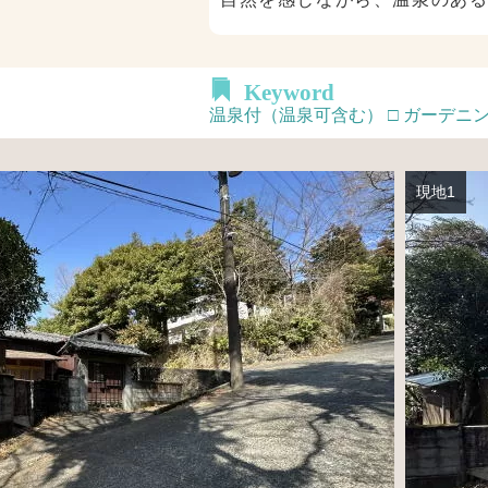
Keyword
温泉付（温泉可含む） □ ガーデニング
現地1