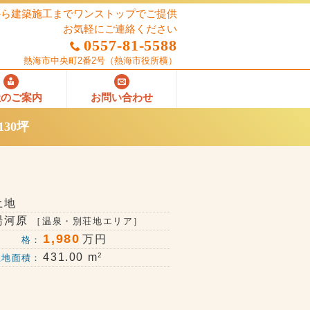
から建築施工までワンストップでご提供
お気軽にご連絡ください
0557-81-5588
熱海市中央町2番2号
（熱海市役所横）
社のご案内
お問い合わせ
30坪
土地
湯河原
［温泉・別荘地エリア］
1,980
万円
価 格：
2
431.00 m
土地面積：