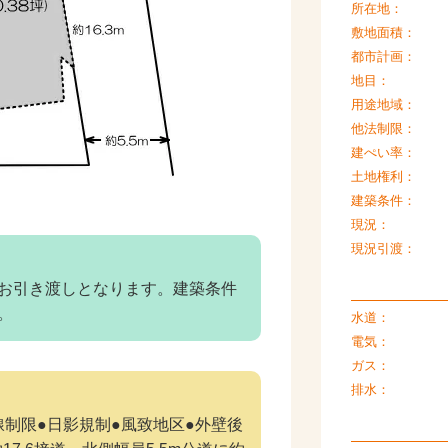
所在地：
敷地面積：
都市計画：
地目：
用途地域：
他法制限：
建ぺい率：
土地権利：
建築条件：
現況：
現況引渡：
お引き渡しとなります。建築条件
。
水道：
電気：
ガス：
排水：
斜線制限●日影規制●風致地区●外壁後