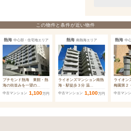
この物件と条件が近い物件
熱海
熱海
熱海
中心部・住宅地エリア
南熱海エリア
中
プチモンド熱海 東館・熱
ライオンズマンション南熱
ライオン
海の街並みを一望の...
海・駅徒歩３分 温...
梅園第２・
1,100
1,100
中古マンション
中古マンション
中古マン
万円
万円