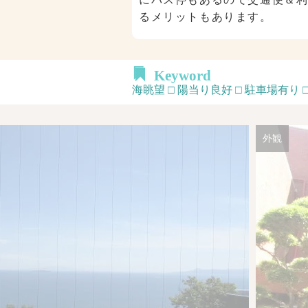
るメリットもあります。
Keyword
海眺望 □ 陽当り良好 □ 駐車場有り
外観