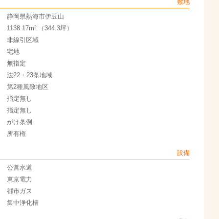
敷地
静岡県熱海市伊豆山
2
1138.17m
（344.3坪）
非線引区域
宅地
無指定
法22・23条地域
第2種風致地区
指定無し
指定無し
がけ条例
所有権
設備
公営水道
東京電力
都市ガス
集中浄化槽