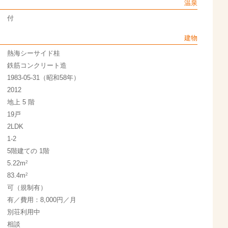
温泉
付
建物
熱海シーサイド桂
鉄筋コンクリート造
1983-05-31（昭和58年）
2012
地上 5 階
19戸
2LDK
1-2
5階建ての 1階
2
5.22m
2
83.4m
可（規制有）
有／費用：8,000円／月
別荘利用中
相談