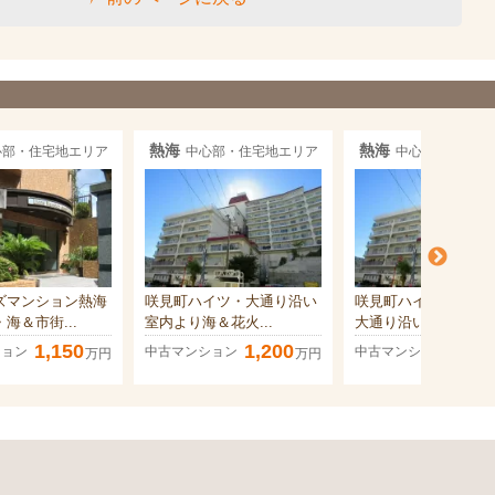
熱海
熱海
心部・住宅地エリア
中心部・住宅地エリア
中心部・住宅地
ズマンション熱海
咲見町ハイツ・大通り沿い
咲見町ハイツ・賑わ
海＆市街...
室内より海＆花火...
大通り沿い生活＆交..
1,150
1,200
1,28
ション
中古マンション
中古マンション
万円
万円