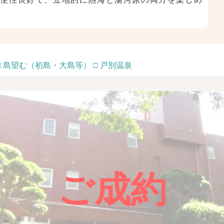
 □ 島望む（初島・大島等） □ 戸別温泉
ご成約