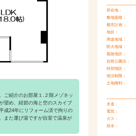
所在地：
敷地面積：
都市計画：
地目：
用途地域：
防火地域：
風致地区：
自然公園法：
特別地区：
他法制限：
土地権利：
。ご紹介のお部屋１.２階メゾネッ
島が望め、紺碧の海と空のスカイブ
水道：
平成24年にリフォーム済で拘りの
電気：
。また運び湯ですが自室で温泉が
ガス：
排水：