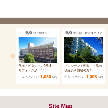
熱海
熱海
伊豆山エリア
中心部・住宅地エリア
熱海アビタシオン2号棟・
プレジデント熱海・半島の
リフォーム済 パノラ...
稜線美＆紺碧の海＆...
1,080
1,098
中古マンション
中古マンション
万円
万円
Site Map