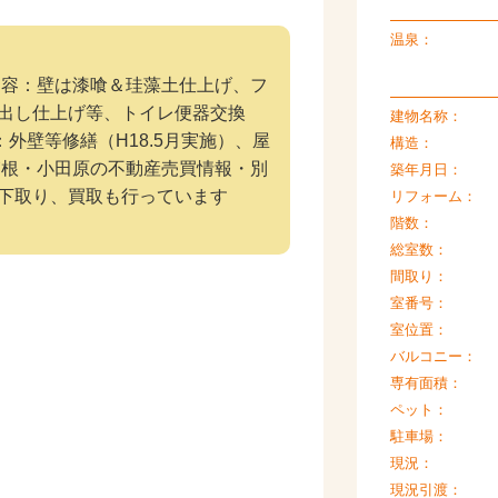
温泉：
ム内容：壁は漆喰＆珪藻土仕上げ、フ
出し仕上げ等、トイレ便器交換
建物名称：
歴：外壁等修繕（H18.5月実施）、屋
構造：
・箱根・小田原の不動産売買情報・別
築年月日：
下取り、買取も行っています
リフォーム：
階数：
総室数：
間取り：
室番号：
室位置：
バルコニー：
専有面積：
ペット：
駐車場：
現況：
現況引渡：