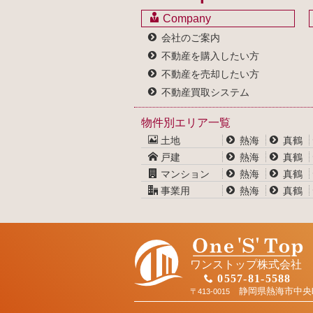
Company
会社のご案内
不動産を購入したい方
不動産を売却したい方
不動産買取システム
物件別エリア一覧
土地
熱海
真鶴
戸建
熱海
真鶴
マンション
熱海
真鶴
事業用
熱海
真鶴
ワンストップ株式会社
0557-81-5588
静岡県熱海市中央
〒413-0015