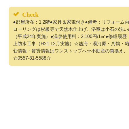
Check
●部屋所在：1.2階●家具＆家電付き●備考：リフォー
ローリングは杉板等で天然木仕上げ、浴室は小石の洗い
（平成24年実施）●温泉使用料：2,100円/1㎥●修繕履
上防水工事（H21.12月実施）☆熱海・湯河原・真鶴
荘情報・賃貸情報はワンストップへ☆不動産の買換え、
☆0557-81-5588☆