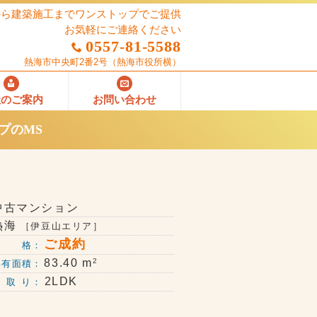
から建築施工までワンストップでご提供
お気軽にご連絡ください
0557-81-5588
熱海市中央町2番2号
（熱海市役所横）
社のご案内
お問い合わせ
プのMS
中古マンション
熱海
［伊豆山エリア］
ご成約
価 格：
2
83.40 m
専有面積：
2LDK
 取 り：