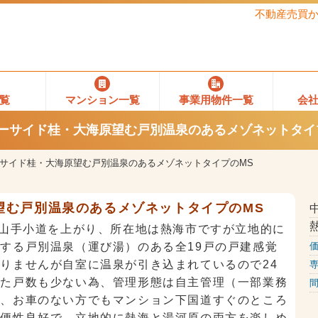
不動産売買
覧
マンション一覧
事業用物件一覧
会
ーサイド桂・大海原望む戸別温泉のあるメゾネットタイ
サイド桂・大海原望む戸別温泉のあるメゾネットタイプのMS
望む戸別温泉のあるメゾネットタイプのMS
本山手小道を上がり、所在地は熱海市ですが立地的に
する戸別温泉（運び湯）のある全19戸の戸建感覚
りませんが自室に温泉が引き込まれているので24
また戸数も少ない為、管理形態は自主管理（一部業務
間
た、お車のない方でもマンション下国道すぐのところ
利便性良好で、立地的に熱海と湯河原の両方を楽しめ