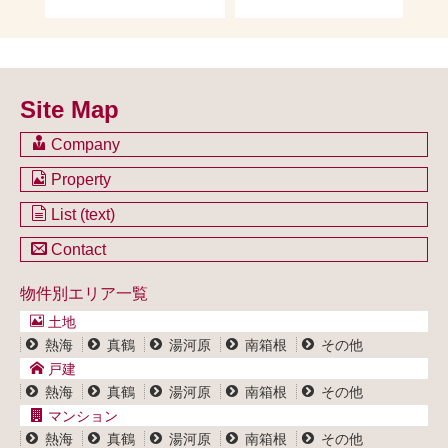
Site Map
Company
会社のご案内
Property
不動産を購入したい方
土地一覧
List (text)
不動産を売却したい方
戸建一覧
土地一覧
Contact
不動産買取システム
マンション一覧
戸建一覧
お問い合わせ
事業用物件一覧
物件別エリア一覧
マンション一覧
ブログ
事業用物件一覧
土地
プライバシーポリシー
熱海
真鶴
湯河原
南箱根
その他
サイトポリシー
戸建
熱海
真鶴
湯河原
南箱根
その他
マンション
熱海
真鶴
湯河原
南箱根
その他