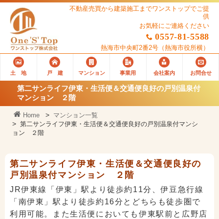
不動産売買から建築施工までワンストップでご提
供
お気軽にご連絡ください
0557-81-5588
熱海市中央町2番2号
（熱海市役所横）
土 地
戸 建
マンション
事業用
会社案内
お問合せ
第二サンライフ伊東・生活便＆交通便良好の戸別温泉付
マンション ２階
Home
マンション一覧
第二サンライフ伊東・生活便＆交通便良好の戸別温泉付マンシ
ョン ２階
第二サンライフ伊東・生活便＆交通便良好の
戸別温泉付マンション ２階
JR伊東線「伊東」駅より徒歩約11分、伊豆急行線
「南伊東」駅より徒歩約16分とどちらも徒歩圏で
利用可能。また生活便においても伊東駅前と広野店