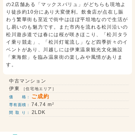
の2店舗ある「マックスバリュ」がどちらも現地よ
り徒歩約10分にあり大変便利。飲食店が点在し賑
わう繁華街も至近で街中はほぼ平坦地なので生活が
し易いのも魅力です。また市内を流れる松川沿いの
松川遊歩道では春には桜が咲きほこり、「松川タラ
イ乗り競走」、「松川灯篭流し」など四季折々のイ
ベントがあり、川越しには伊東温泉観光文化施設
「東海館」を臨み温泉街の楽しみや風情がありま
す。
中古マンション
伊東
［住宅地エリア］
ご成約
価 格：
2
74.74 m
専有面積：
2LDK
間 取 り：