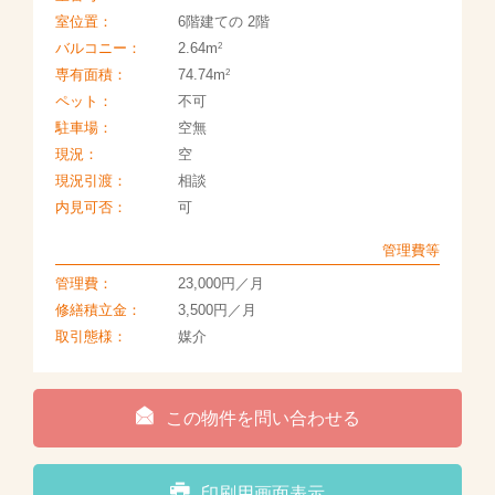
室位置：
6階建ての 2階
2
バルコニー：
2.64m
2
専有面積：
74.74m
ペット：
不可
駐車場：
空無
現況：
空
現況引渡：
相談
内見可否：
可
管理費等
管理費：
23,000円／月
修繕積立金：
3,500円／月
取引態様：
媒介
この物件を問い合わせる
印刷用画面表示