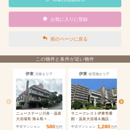
お気に入りに登録
前のページに戻る
この物件と条件が近い物件
伊東
伊東
川奈エリア
住宅地エリア
ニューステージ川奈・温泉
サニークレスト伊東壱番
大浴場有 海＆島々...
館・温泉大浴場＆施設...
580
1,280
中古マンション
中古マンション
万円
万円