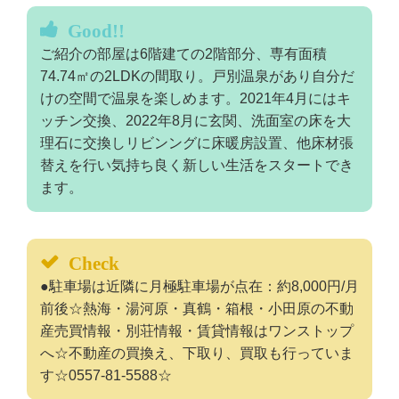
Good!!
ご紹介の部屋は6階建ての2階部分、専有面積
74.74㎡の2LDKの間取り。戸別温泉があり自分だ
けの空間で温泉を楽しめます。2021年4月にはキ
ッチン交換、2022年8月に玄関、洗面室の床を大
理石に交換しリビンングに床暖房設置、他床材張
替えを行い気持ち良く新しい生活をスタートでき
ます。
Check
●駐車場は近隣に月極駐車場が点在：約8,000円/月
前後☆熱海・湯河原・真鶴・箱根・小田原の不動
産売買情報・別荘情報・賃貸情報はワンストップ
へ☆不動産の買換え、下取り、買取も行っていま
す☆0557-81-5588☆