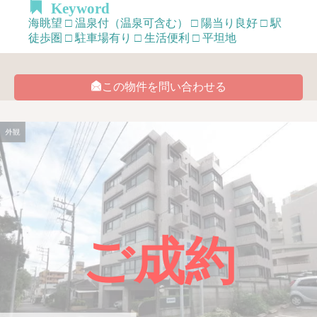
Keyword
海眺望 □ 温泉付（温泉可含む） □ 陽当り良好 □ 駅
徒歩圏 □ 駐車場有り □ 生活便利 □ 平坦地
この物件を問い合わせる
外観
ご成約