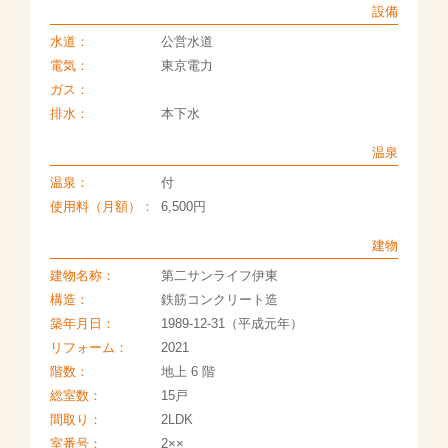
設備
水道：
公営水道
電気：
東京電力
ガス：
排水：
本下水
温泉
温泉：
付
使用料（月額）：
6,500円
建物
建物名称：
第二サンライフ伊東
構造：
鉄筋コンクリート造
築年月日：
1989-12-31（平成元年）
リフォーム：
2021
階数：
地上 6 階
総室数：
15戸
間取り：
2LDK
室番号：
2××