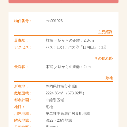
物件番号：
ms001926
主要経路
最寄駅：
熱海 ／駅からの距離：2.8km
アクセス：
バス：13分／バス停「日向山」：1分
その他経路
最寄駅：
来宮 ／駅からの距離：2km
敷地
所在地：
静岡県熱海市小嵐町
2
敷地面積：
2224.86m
（673.02坪）
都市計画：
非線引区域
地目：
宅地
用途地域：
第二種中高層住居専用地域
防火地域：
法22・23条地域