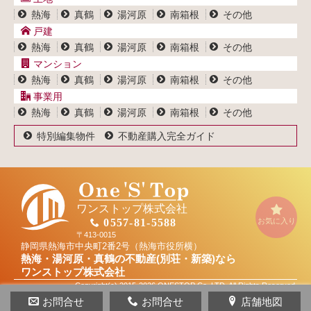
プライバシーポリシー
熱海
真鶴
湯河原
南箱根
その他
サイトポリシー
戸建
熱海
真鶴
湯河原
南箱根
その他
マンション
熱海
真鶴
湯河原
南箱根
その他
事業用
熱海
真鶴
湯河原
南箱根
その他
特別編集物件
不動産購入完全ガイド
ワンストップ株式会社
お気に入り
0557-81-5588
〒413-0015
静岡県熱海市中央町2番2号（熱海市役所横）
熱海・湯河原・真鶴の不動産(別荘・新築)なら
ワンストップ株式会社
Copyright(c) 2015-2026 ONESTOP Co.,LTD. All Rights Reserved.
お問合せ
お問合せ
店舗地図