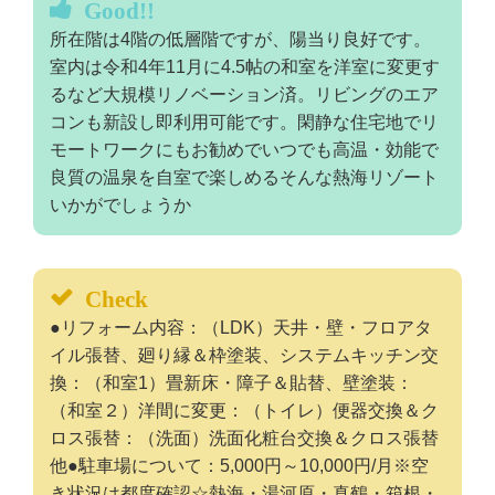
Good!!
所在階は4階の低層階ですが、陽当り良好です。
室内は令和4年11月に4.5帖の和室を洋室に変更す
るなど大規模リノベーション済。リビングのエア
コンも新設し即利用可能です。閑静な住宅地でリ
モートワークにもお勧めでいつでも高温・効能で
良質の温泉を自室で楽しめるそんな熱海リゾート
いかがでしょうか
Check
●リフォーム内容：（LDK）天井・壁・フロアタ
イル張替、廻り縁＆枠塗装、システムキッチン交
換：（和室1）畳新床・障子＆貼替、壁塗装：
（和室２）洋間に変更：（トイレ）便器交換＆ク
ロス張替：（洗面）洗面化粧台交換＆クロス張替
他●駐車場について：5,000円～10,000円/月※空
き状況は都度確認☆熱海・湯河原・真鶴・箱根・