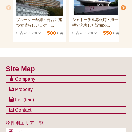
ブルーシー熱海・高台に建
シャトーテル赤根崎・海一
ラ
つ素晴らしいロケー...
望で充実した設備の...
伊
500
550
中古マンション
中古マンション
中
万円
万円
Site Map
Company
会社のご案内
Property
不動産を購入したい方
土地一覧
List (text)
不動産を売却したい方
戸建一覧
土地一覧
Contact
不動産買取システム
マンション一覧
戸建一覧
お問い合わせ
事業用物件一覧
物件別エリア一覧
マンション一覧
ブログ
事業用物件一覧
土地