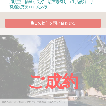
海眺望 □ 陽当り良好 □ 駐車場有り □ 生活便利 □ 共
有施設充実 □ 戸別温泉
この物件を問い合わせる
外観
ご成約
閑静な山手住宅地エリアに佇む戸別温泉付きのマンション