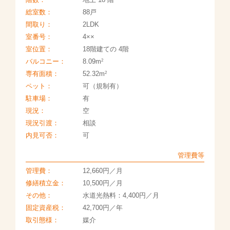
総室数：
88戸
間取り：
2LDK
室番号：
4××
室位置：
18階建ての 4階
2
バルコニー：
8.09m
2
専有面積：
52.32m
ペット：
可（規制有）
駐車場：
有
現況：
空
現況引渡：
相談
内見可否：
可
管理費等
管理費：
12,660円／月
修繕積立金：
10,500円／月
その他：
水道光熱料：4,400円／月
固定資産税：
42,700円／年
取引態様：
媒介