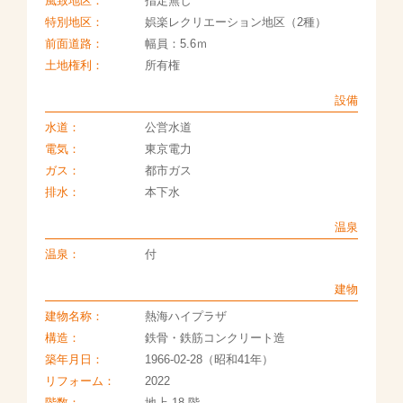
風致地区：
指定無し
特別地区：
娯楽レクリエーション地区（2種）
前面道路：
幅員：5.6ｍ
土地権利：
所有権
設備
水道：
公営水道
電気：
東京電力
ガス：
都市ガス
排水：
本下水
温泉
温泉：
付
建物
建物名称：
熱海ハイプラザ
構造：
鉄骨・鉄筋コンクリート造
築年月日：
1966-02-28（昭和41年）
リフォーム：
2022
階数：
地上 18 階