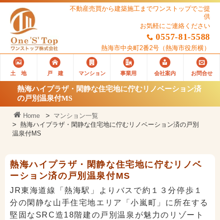
不動産売買から建築施工までワンストップでご提
供
お気軽にご連絡ください
0557-81-5588
熱海市中央町2番2号
（熱海市役所横）
土 地
戸 建
マンション
事業用
会社案内
お問合せ
熱海ハイプラザ・閑静な住宅地に佇むリノベーション済
の戸別温泉付MS
Home
マンション一覧
熱海ハイプラザ・閑静な住宅地に佇むリノベーション済の戸別
温泉付MS
熱海ハイプラザ・閑静な住宅地に佇むリノベ
ーション済の戸別温泉付MS
JR東海道線「熱海駅」よりバスで約１３分停歩１
分の閑静な山手住宅地エリア「小嵐町」に所在する
堅固なSRC造18階建の戸別温泉が魅力のリゾート