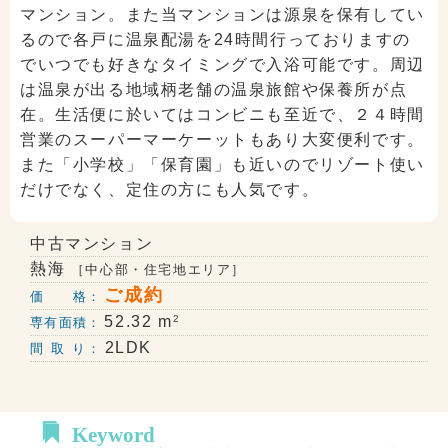
マンション。また当マンションは源泉を保有してい
るので各戸に温泉配湯を24時間行っておりますの
でいつでも好きなタイミングで入浴可能です。周辺
は温泉が出る地域柄老舗の温泉旅館や保養所が点
在。生活便に於いてはコンビニも至近で、２４時間
営業のスーパーマーケーットもあり大変便利です。
また「小学校」「保育園」も近いのでリゾート使い
だけでなく、定住の方にも人気です。
中古マンション
熱海
［中心部・住宅地エリア］
ご成約
価 格：
2
52.32 m
専有面積：
2LDK
間 取 り：
Keyword