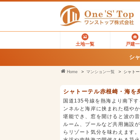
土地一覧
戸建一
シャ
Home
マンション一覧
シャトー
シャトーテル赤根崎・海を身
国道135号線を熱海より南下す
ンネルと海岸に挟まれた穏や
堪能でき、窓を開けると波の
ルーム、プールなど共用施設
らリゾート気分を味わえます
水浴や南熱海で開催される花