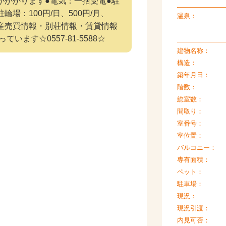
がかかります●電気：一括受電●駐
●駐輪場：100円/日、500円/月、
温泉：
動産売買情報・別荘情報・賃貸情報
ます☆0557-81-5588☆
建物名称：
構造：
築年月日：
階数：
総室数：
間取り：
室番号：
室位置：
バルコニー：
専有面積：
ペット：
駐車場：
現況：
現況引渡：
内見可否：