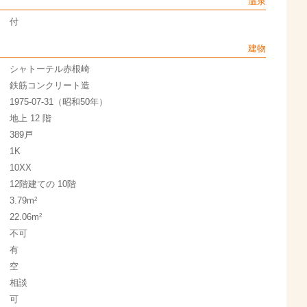
温泉
付
建物
シャトーテル赤根崎
鉄筋コンクリート造
1975-07-31（昭和50年）
地上 12 階
389戸
1K
10XX
12階建ての 10階
2
3.79m
2
22.06m
不可
有
空
相談
可