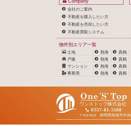
Company
会社のご案内
不動産を購入したい方
不動産を売却したい方
不動産買取システム
物件別エリア一覧
土地
熱海
真鶴
戸建
熱海
真鶴
マンション
熱海
真鶴
事業用
熱海
真鶴
ワンストップ株式会社
0557-81-5588
静岡県熱海市中央
〒413-0015
お問合せ