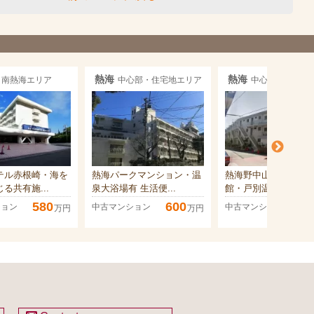
熱海
熱海
南熱海エリア
中心部・住宅地エリア
中心部・住宅地
テル赤根崎・海を
熱海パークマンション・温
熱海野中山マンション
る共有施...
泉大浴場有 生活便...
館・戸別温泉付き海..
580
600
68
ション
中古マンション
中古マンション
万円
万円