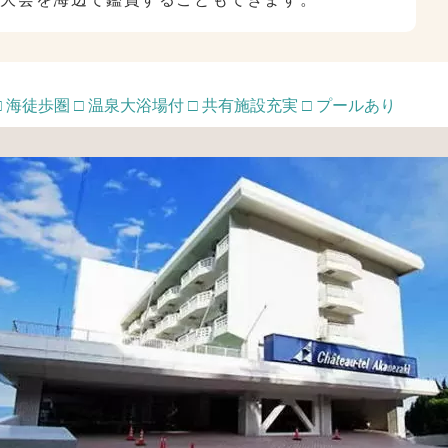
□ 海徒歩圏 □ 温泉大浴場付 □ 共有施設充実 □ プールあり