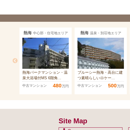
熱海
熱海
中心部・住宅地エリア
温泉・別荘地エリア
熱海パークマンション・温
ブルーシー熱海・高台に建
泉大浴場付MS 6階角...
つ素晴らしいロケー...
480
500
中古マンション
中古マンション
万円
万円
Site Map