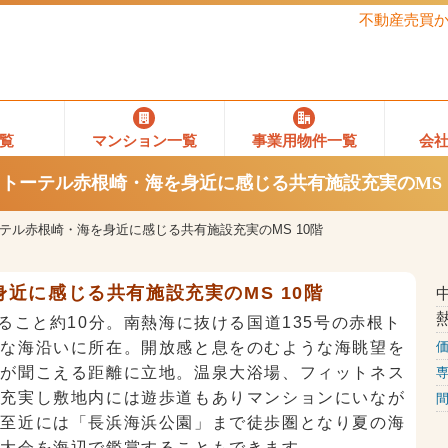
不動産売買
覧
マンション一覧
事業用物件一覧
会
トーテル赤根崎・海を身近に感じる共有施設充実のMS 
テル赤根崎・海を身近に感じる共有施設充実のMS 10階
近に感じる共有施設充実のMS 10階
ること約10分。南熱海に抜ける国道135号の赤根ト
かな海沿いに所在。開放感と息をのむような海眺望を
音が聞こえる距離に立地。温泉大浴場、フィットネス
が充実し敷地内には遊歩道もありマンションにいなが
間
。至近には「長浜海浜公園」まで徒歩圏となり夏の海
火大会を海辺で鑑賞することもできます。