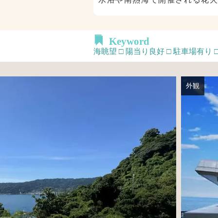
Keyword
海眺望 □ 陽当り良好 □ 駐車場有り 
外観