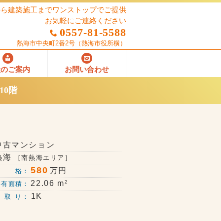
から建築施工までワンストップでご提供
お気軽にご連絡ください
0557-81-5588
熱海市中央町2番2号
（熱海市役所横）
社のご案内
お問い合わせ
10階
中古マンション
熱海
［南熱海エリア］
580
万円
価 格：
2
22.06 m
専有面積：
1K
 取 り：