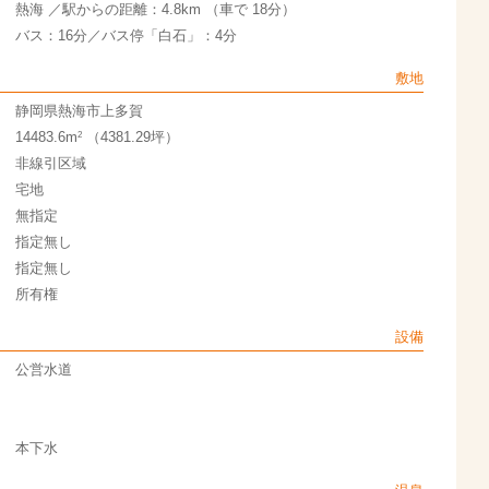
熱海 ／駅からの距離：4.8km （車で 18分）
バス：16分／バス停「白石」：4分
敷地
静岡県熱海市上多賀
2
14483.6m
（4381.29坪）
非線引区域
宅地
無指定
指定無し
指定無し
所有権
設備
公営水道
本下水