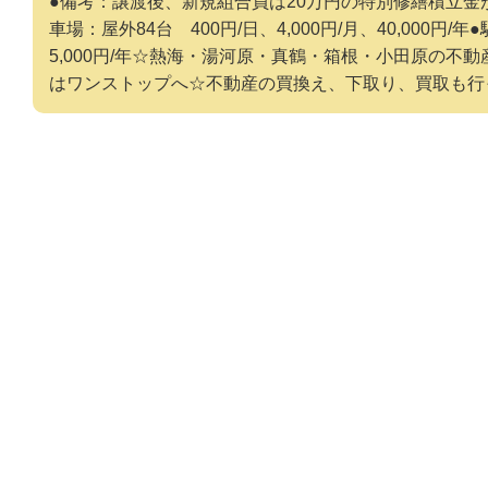
●備考：譲渡後、新規組合員は20万円の特別修繕積立金
車場：屋外84台 400円/日、4,000円/月、40,000円/年
5,000円/年☆熱海・湯河原・真鶴・箱根・小田原の不
はワンストップへ☆不動産の買換え、下取り、買取も行ってい