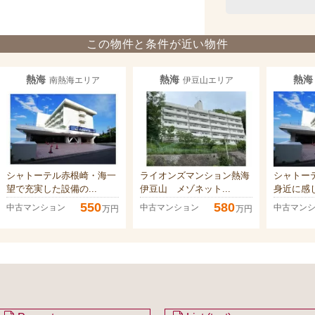
この物件と条件が近い物件
熱海
熱海
熱海
南熱海エリア
伊豆山エリア
シャトーテル赤根崎・海一
ライオンズマンション熱海
シャトー
望で充実した設備の...
伊豆山 メゾネット...
身近に感じ
550
580
中古マンション
中古マンション
中古マン
万円
万円