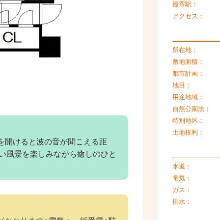
最寄駅：
アクセス：
所在地：
敷地面積：
都市計画：
地目：
用途地域：
自然公園法：
特別地区：
土地権利：
窓を開けると波の音が聞こえる距
い風景を楽しみながら癒しのひと
水道：
電気：
ガス：
排水：