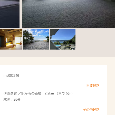
ms002346
主要経路
伊豆多賀 ／駅からの距離：2.2km （車で 5分）
駅歩：26分
その他経路