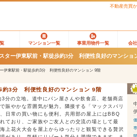
不動産売買
覧
マンション一覧
事業用物件一覧
会
スター伊東駅前・駅徒歩約3分 利便性良好のマンション
ー伊東駅前・駅徒歩約3分 利便性良好のマンション 9階
約3分 利便性良好のマンション 9階
約3分の立地。道中にパン屋さんや飲食店、老舗商店
利で賑やかな雰囲気が魅力。隣接する「マックスバリ
、日常の買い物にも便利。共用部の屋上にはBBQ
されており、ご家族やご友人との交流の場として最
る海上花火大会を屋上からゆったりと観覧できる贅沢
間
浴場があり、気軽にリゾート気分も満喫できます。ま