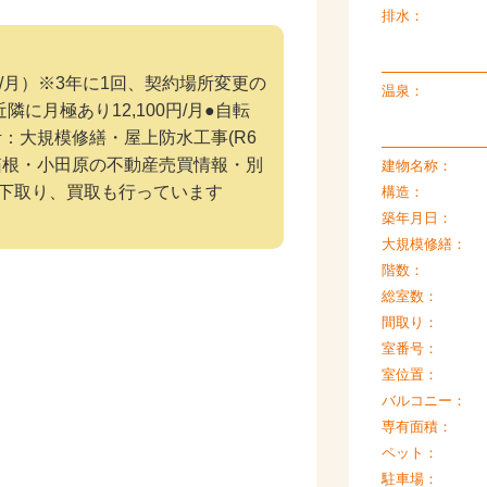
排水：
0円/月）※3年に1回、契約場所変更の
温泉：
月極あり12,100円/月●自転
備考：大規模修繕・屋上防水工事(R6
箱根・小田原の不動産売買情報・別
建物名称：
下取り、買取も行っています
構造：
築年月日：
大規模修繕：
階数：
総室数：
間取り：
室番号：
室位置：
バルコニー：
専有面積：
ペット：
駐車場：