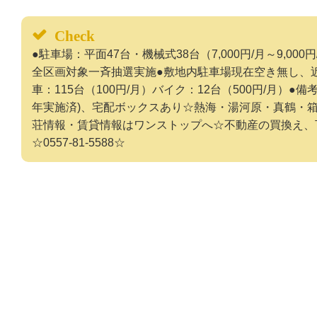
Check
●駐車場：平面47台・機械式38台（7,000円/月～9,00
全区画対象一斉抽選実施●敷地内駐車場現在空き無し、近隣に
車：115台（100円/月）バイク：12台（500円/月）●
年実施済)、宅配ボックスあり☆熱海・湯河原・真鶴・
荘情報・賃貸情報はワンストップへ☆不動産の買換え、
☆0557-81-5588☆