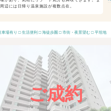
、周辺には日帰り温泉施設が複数点在。
 駐車場有り □ 生活便利 □ 海徒歩圏 □ 市街・夜景望む □ 平坦地
ご成約