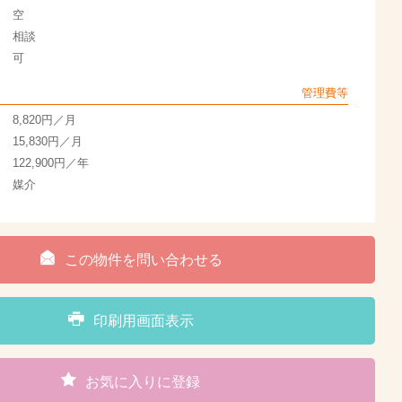
空
相談
可
管理費等
8,820円／月
15,830円／月
122,900円／年
媒介
この物件を問い合わせる
印刷用画面表示
お気に入りに登録