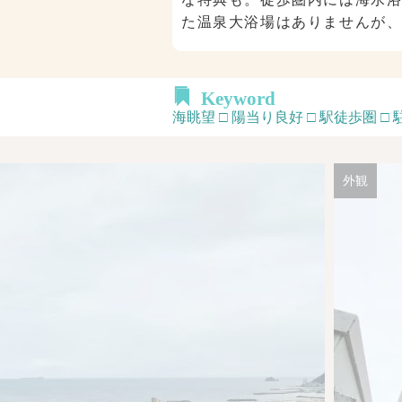
た温泉大浴場はありませんが
Keyword
海眺望 □ 陽当り良好 □ 駅徒歩圏 □
外観