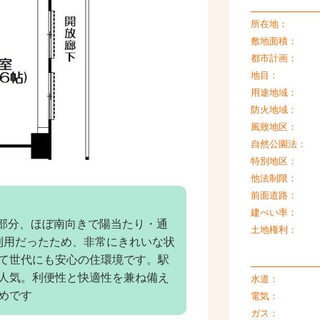
所在地：
敷地面積：
都市計画：
地目：
用途地域：
防火地域：
風致地区：
自然公園法：
特別地区：
他法制限：
前面道路：
建ぺい率：
階部分、ほぼ南向きで陽当たり・通
土地権利：
荘利用だったため、非常にきれいな状
て世代にも安心の住環境です。駅
人気。利便性と快適性を兼ね備え
水道：
めです
電気：
ガス：