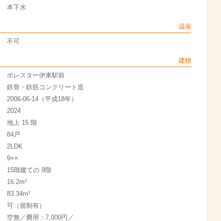
本下水
温泉
不可
建物
ポレスター伊東駅前
鉄骨・鉄筋コンクリート造
2006-06-14（平成18年）
2024
地上 15 階
84戸
2LDK
9××
15階建ての 9階
2
16.2m
2
83.34m
可（規制有）
空無／費用：7,000円／