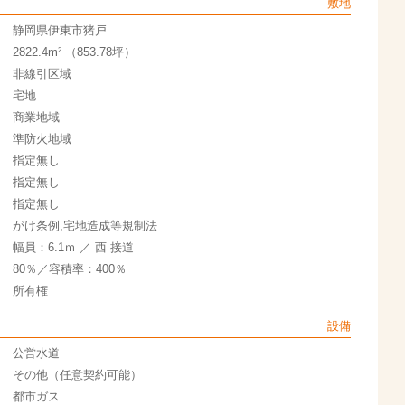
敷地
静岡県伊東市猪戸
2
2822.4m
（853.78坪）
非線引区域
宅地
商業地域
準防火地域
指定無し
指定無し
指定無し
がけ条例,宅地造成等規制法
幅員：6.1ｍ ／ 西 接道
80％／容積率：400％
所有権
設備
公営水道
その他（任意契約可能）
都市ガス