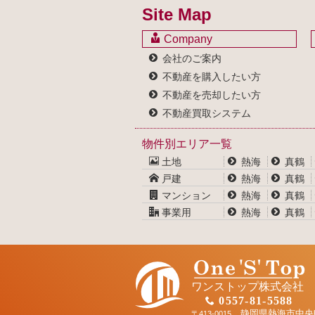
Site Map
Company
会社のご案内
不動産を購入したい方
不動産を売却したい方
不動産買取システム
物件別エリア一覧
土地
熱海
真鶴
戸建
熱海
真鶴
マンション
熱海
真鶴
事業用
熱海
真鶴
ワンストップ株式会社
0557-81-5588
静岡県熱海市中央
〒413-0015