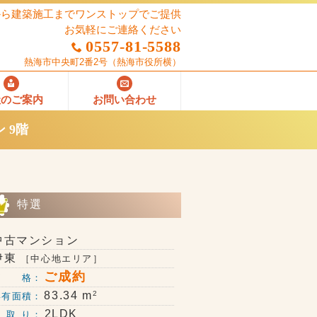
から建築施工までワンストップでご提供
お気軽にご連絡ください
0557-81-5588
熱海市中央町2番2号
（熱海市役所横）
社のご案内
お問い合わせ
 9階
特選
中古マンション
伊東
［中心地エリア］
ご成約
価 格：
2
83.34 m
専有面積：
2LDK
 取 り：