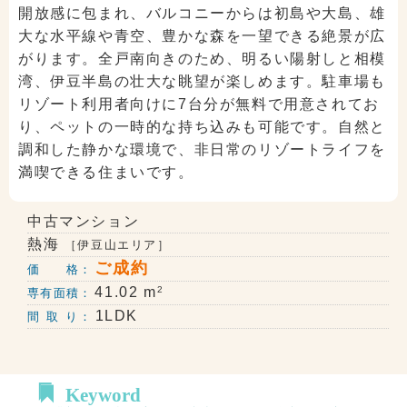
開放感に包まれ、バルコニーからは初島や大島、雄
大な水平線や青空、豊かな森を一望できる絶景が広
がります。全戸南向きのため、明るい陽射しと相模
湾、伊豆半島の壮大な眺望が楽しめます。駐車場も
リゾート利用者向けに7台分が無料で用意されてお
り、ペットの一時的な持ち込みも可能です。自然と
調和した静かな環境で、非日常のリゾートライフを
満喫できる住まいです。
中古マンション
熱海
［伊豆山エリア］
ご成約
価 格：
2
41.02 m
専有面積：
1LDK
間 取 り：
Keyword