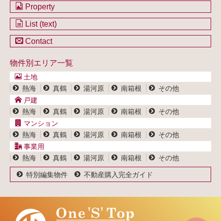
会社のご案内
Property
不動産を購入したい方
土地一覧
List (text)
不動産を売却したい方
戸建一覧
土地一覧
Contact
不動産買取システム
マンション一覧
戸建一覧
お問い合わせ
事業用物件一覧
物件別エリア一覧
マンション一覧
ブログ
事業用物件一覧
土地
プライバシーポリシー
熱海
真鶴
湯河原
南箱根
その他
サイトポリシー
戸建
熱海
真鶴
湯河原
南箱根
その他
マンション
熱海
真鶴
湯河原
南箱根
その他
事業用
熱海
真鶴
湯河原
南箱根
その他
特別編集物件
不動産購入完全ガイド