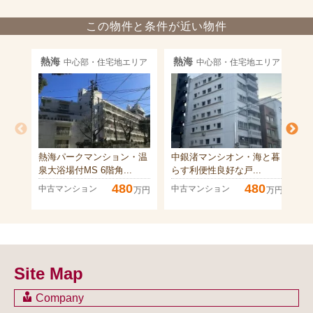
この物件と条件が近い物件
熱海
熱海
中心部・住宅地エリア
中心部・住宅地エリア
熱海パークマンション・温
中銀渚マンシオン・海と暮
オ
泉大浴場付MS 6階角...
らす利便性良好な戸...
海
480
480
中古マンション
中古マンション
中
万円
万円
Site Map
Company