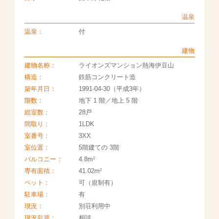
温泉
温泉：
付
建物
建物名称：
ライオンズマンション熱海伊豆山
構造：
鉄筋コンクリート造
築年月日：
1991-04-30（平成3年）
階数：
地下 1 階／地上 5 階
総室数：
28戸
間取り：
1LDK
室番号：
3XX
室位置：
5階建ての 3階
2
バルコニー：
4.8m
2
専有面積：
41.02m
ペット：
可（規制有）
駐車場：
有
現況：
別荘利用中
現況引渡：
相談