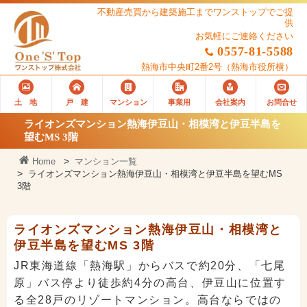
不動産売買から建築施工までワンストップでご提
供
お気軽にご連絡ください
0557-81-5588
熱海市中央町2番2号
（熱海市役所横）
土 地
戸 建
マンション
事業用
会社案内
お問合せ
ライオンズマンション熱海伊豆山・相模湾と伊豆半島を
望むMS 3階
Home
マンション一覧
ライオンズマンション熱海伊豆山・相模湾と伊豆半島を望むMS
3階
ライオンズマンション熱海伊豆山・相模湾と
伊豆半島を望むMS 3階
JR東海道線「熱海駅」からバスで約20分、「七尾
原」バス停より徒歩約4分の高台、伊豆山に位置す
る全28戸のリゾートマンション。高台ならではの