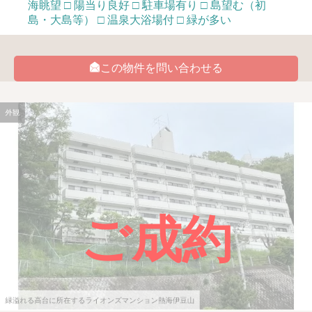
海眺望 □ 陽当り良好 □ 駐車場有り □ 島望む（初
島・大島等） □ 温泉大浴場付 □ 緑が多い
この物件を問い合わせる
外観
ご成約
緑溢れる高台に所在するライオンズマンション熱海伊豆山