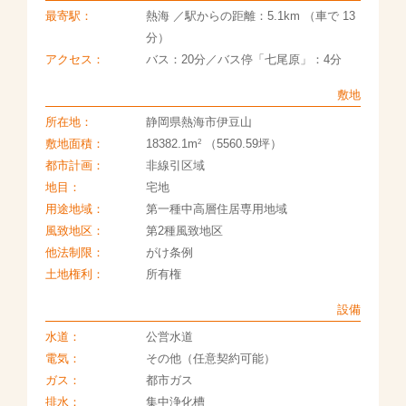
最寄駅：
熱海 ／駅からの距離：5.1km （車で 13
分）
アクセス：
バス：20分／バス停「七尾原」：4分
敷地
所在地：
静岡県熱海市伊豆山
2
敷地面積：
18382.1m
（5560.59坪）
都市計画：
非線引区域
地目：
宅地
用途地域：
第一種中高層住居専用地域
風致地区：
第2種風致地区
他法制限：
がけ条例
土地権利：
所有権
設備
水道：
公営水道
電気：
その他（任意契約可能）
ガス：
都市ガス
排水：
集中浄化槽