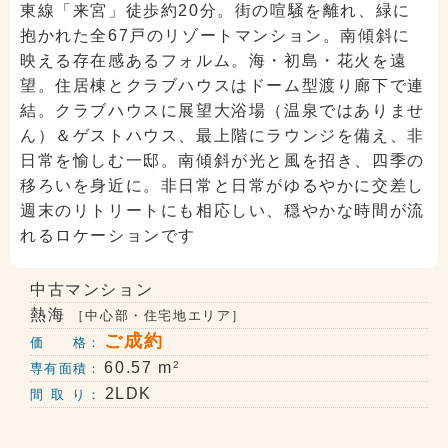
東線「来宮」徒歩約20分。街の喧騒を離れ、緑に
抱かれた全67戸のリゾートマンション。南傾斜に
映える存在感あるフォルム。海・初島・花火を遠
望。住居棟とクラブハウスはドーム型渡り廊下で連
結。クラブハウスに展望大浴場（温泉ではありませ
ん）＆ゲストハウス、最上階にラウンジを備え、非
日常を愉しむ一邸。南傾斜が光と風を招き、四季の
移ろいを身近に。非日常と日常がゆるやかに交差し
週末のリトリートにも相応しい、穏やかな時間が流
れるロケーションです
中古マンション
熱海
［中心部・住宅地エリア］
ご成約
価 格：
2
60.57 m
専有面積：
2LDK
間 取 り：