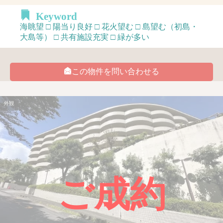
Keyword
海眺望 □ 陽当り良好 □ 花火望む □ 島望む（初島・
大島等） □ 共有施設充実 □ 緑が多い
この物件を問い合わせる
外観
ご成約