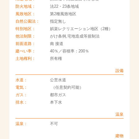
防火地域：
法22・23条地域
風致地区：
第2種風致地区
自然公園法：
指定無し
特別地区：
娯楽レクリエーション地区（2種）
他法制限：
がけ条例,宅地造成等規制法
前面道路：
南 接道
建ぺい率：
40％／容積率：200％
土地権利：
所有権
設備
水道：
公営水道
電気：
（任意契約可能）
ガス：
都市ガス
排水：
本下水
温泉
温泉：
不可
建物