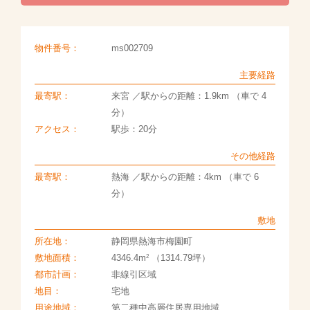
物件番号：
ms002709
主要経路
最寄駅：
来宮 ／駅からの距離：1.9km （車で 4
分）
アクセス：
駅歩：20分
その他経路
最寄駅：
熱海 ／駅からの距離：4km （車で 6
分）
敷地
所在地：
静岡県熱海市梅園町
2
敷地面積：
4346.4m
（1314.79坪）
都市計画：
非線引区域
地目：
宅地
用途地域：
第二種中高層住居専用地域