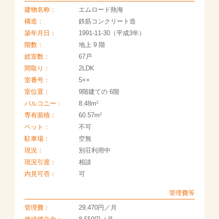
建物名称：
エムロード熱海
構造：
鉄筋コンクリート造
築年月日：
1991-11-30（平成3年）
階数：
地上 9 階
総室数：
67戸
間取り：
2LDK
室番号：
5××
室位置：
9階建ての 6階
2
バルコニー：
8.48m
2
専有面積：
60.57m
ペット：
不可
駐車場：
空無
現況：
別荘利用中
現況引渡：
相談
内見可否：
可
管理費等
管理費：
29,470円／月