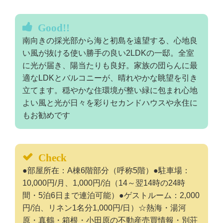
Good!!
南向きの採光部から海と初島を遠望する、心地良
い風が抜ける使い勝手の良い2LDKの一邸。全室
に光が届き、陽当たりも良好。家族の団らんに最
適なLDKとバルコニーが、晴れやかな眺望を引き
立てます。穏やかな住環境が整い緑に包まれ心地
よい風と光が日々を彩りセカンドハウスや永住に
もお勧めです
Check
●部屋所在：A棟6階部分（呼称5階）●駐車場：
10,000円/月、1,000円/泊（14～翌14時の24時
間・5泊6日まで連泊可能）●ゲストルーム：2,000
円/泊、リネン1名分1,000円/日）☆熱海・湯河
原・真鶴・箱根・小田原の不動産売買情報・別荘