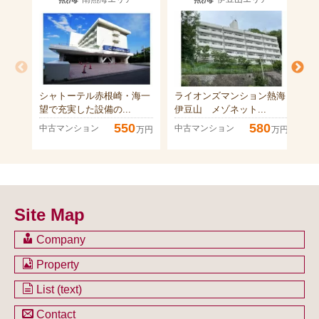
シャトーテル赤根崎・海一
ライオンズマンション熱海
シ
望で充実した設備の...
伊豆山 メゾネット...
身
550
580
中古マンション
中古マンション
中
万円
万円
Site Map
Company
会社のご案内
Property
不動産を購入したい方
土地一覧
List (text)
不動産を売却したい方
戸建一覧
土地一覧
Contact
不動産買取システム