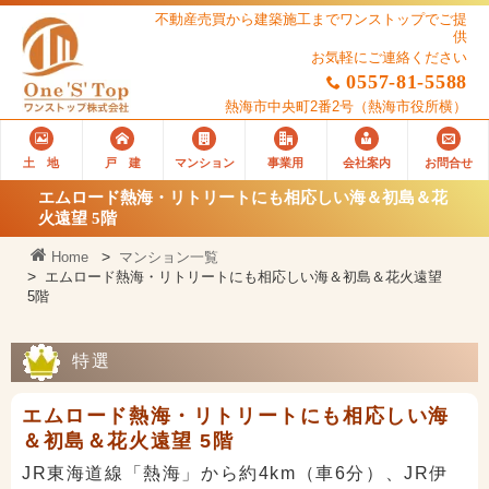
不動産売買から建築施工までワンストップでご提
供
お気軽にご連絡ください
0557-81-5588
熱海市中央町2番2号
（熱海市役所横）
土 地
戸 建
マンション
事業用
会社案内
お問合せ
エムロード熱海・リトリートにも相応しい海＆初島＆花
火遠望 5階
Home
マンション一覧
エムロード熱海・リトリートにも相応しい海＆初島＆花火遠望
5階
特選
エムロード熱海・リトリートにも相応しい海
＆初島＆花火遠望 5階
JR東海道線「熱海」から約4km（車6分）、JR伊