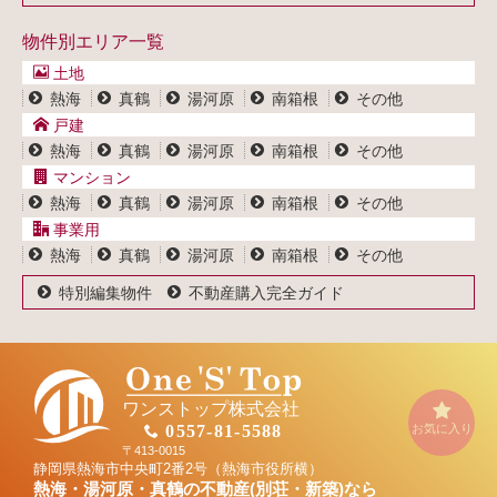
マンション一覧
戸建一覧
お問い合わせ
事業用物件一覧
物件別エリア一覧
マンション一覧
ブログ
事業用物件一覧
土地
プライバシーポリシー
熱海
真鶴
湯河原
南箱根
その他
サイトポリシー
戸建
熱海
真鶴
湯河原
南箱根
その他
マンション
熱海
真鶴
湯河原
南箱根
その他
事業用
熱海
真鶴
湯河原
南箱根
その他
特別編集物件
不動産購入完全ガイド
ワンストップ株式会社
お気に入り
0557-81-5588
〒413-0015
静岡県熱海市中央町2番2号（熱海市役所横）
熱海・湯河原・真鶴の不動産(別荘・新築)なら