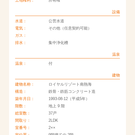
土地権利：
所有権
設備
水道：
公営水道
電気：
その他（任意契約可能）
ガス：
排水：
集中浄化槽
温泉
温泉：
付
建物
建物名称：
ロイヤルリゾート南熱海
構造：
鉄骨・鉄筋コンクリート造
築年月日：
1993-08-12（平成5年）
階数：
地上 9 階
総室数：
37戸
間取り：
2LDK
室番号：
2××
室位置：
9階建ての 2階