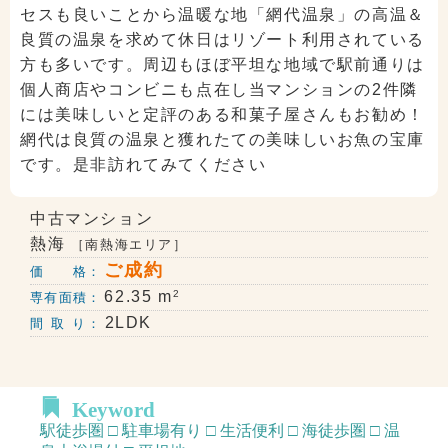
セスも良いことから温暖な地「網代温泉」の高温＆
良質の温泉を求めて休日はリゾート利用されている
方も多いです。周辺もほぼ平坦な地域で駅前通りは
個人商店やコンビニも点在し当マンションの2件隣
には美味しいと定評のある和菓子屋さんもお勧め！
網代は良質の温泉と獲れたての美味しいお魚の宝庫
です。是非訪れてみてください
中古マンション
熱海
［南熱海エリア］
ご成約
価 格：
2
62.35 m
専有面積：
2LDK
間 取 り：
Keyword
駅徒歩圏 □ 駐車場有り □ 生活便利 □ 海徒歩圏 □ 温