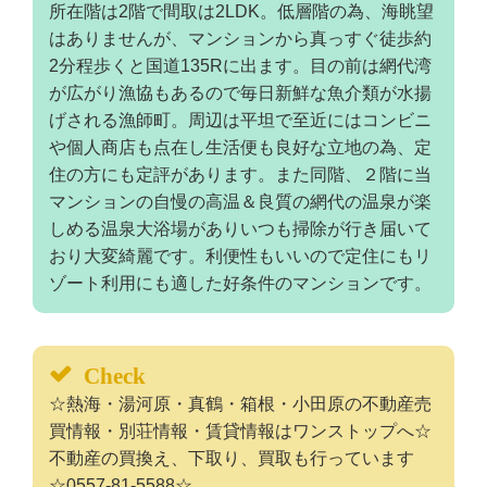
所在階は2階で間取は2LDK。低層階の為、海眺望
はありませんが、マンションから真っすぐ徒歩約
2分程歩くと国道135Rに出ます。目の前は網代湾
が広がり漁協もあるので毎日新鮮な魚介類が水揚
げされる漁師町。周辺は平坦で至近にはコンビニ
や個人商店も点在し生活便も良好な立地の為、定
住の方にも定評があります。また同階、２階に当
マンションの自慢の高温＆良質の網代の温泉が楽
しめる温泉大浴場がありいつも掃除が行き届いて
おり大変綺麗です。利便性もいいので定住にもリ
ゾート利用にも適した好条件のマンションです。
Check
☆熱海・湯河原・真鶴・箱根・小田原の不動産売
買情報・別荘情報・賃貸情報はワンストップへ☆
不動産の買換え、下取り、買取も行っています
☆0557-81-5588☆