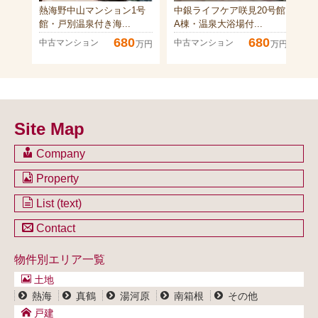
熱海野中山マンション1号
中銀ライフケア咲見20号館
中
館・戸別温泉付き海...
A棟・温泉大浴場付...
号
680
680
中古マンション
中古マンション
中
万円
万円
Site Map
Company
会社のご案内
Property
不動産を購入したい方
土地一覧
List (text)
不動産を売却したい方
戸建一覧
土地一覧
Contact
不動産買取システム
マンション一覧
戸建一覧
お問い合わせ
事業用物件一覧
物件別エリア一覧
マンション一覧
ブログ
事業用物件一覧
土地
プライバシーポリシー
熱海
真鶴
湯河原
南箱根
その他
サイトポリシー
戸建