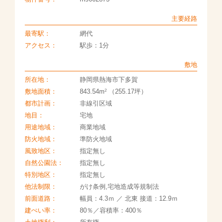
主要経路
最寄駅：
網代
アクセス：
駅歩：1分
敷地
所在地：
静岡県熱海市下多賀
2
敷地面積：
843.54m
（255.17坪）
都市計画：
非線引区域
地目：
宅地
用途地域：
商業地域
防火地域：
準防火地域
風致地区：
指定無し
自然公園法：
指定無し
特別地区：
指定無し
他法制限：
がけ条例,宅地造成等規制法
前面道路：
幅員：4.3ｍ ／ 北東 接道：12.9ｍ
建ぺい率：
80％／容積率：400％