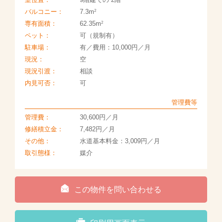
2
バルコニー：
7.3m
2
専有面積：
62.35m
ペット：
可（規制有）
駐車場：
有／費用：10,000円／月
現況：
空
現況引渡：
相談
内見可否：
可
管理費等
管理費：
30,600円／月
修繕積立金：
7,482円／月
その他：
水道基本料金：3,009円／月
取引態様：
媒介
この物件を問い合わせる