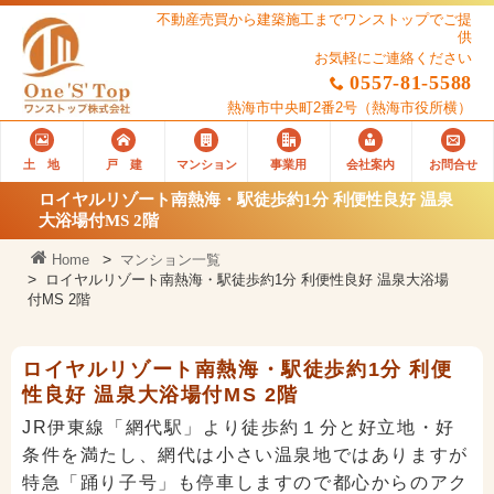
不動産売買から建築施工までワンストップでご提
供
お気軽にご連絡ください
0557-81-5588
熱海市中央町2番2号
（熱海市役所横）
土 地
戸 建
マンション
事業用
会社案内
お問合せ
ロイヤルリゾート南熱海・駅徒歩約1分 利便性良好 温泉
大浴場付MS 2階
Home
マンション一覧
ロイヤルリゾート南熱海・駅徒歩約1分 利便性良好 温泉大浴場
付MS 2階
ロイヤルリゾート南熱海・駅徒歩約1分 利便
性良好 温泉大浴場付MS 2階
JR伊東線「網代駅」より徒歩約１分と好立地・好
条件を満たし、網代は小さい温泉地ではありますが
特急「踊り子号」も停車しますので都心からのアク