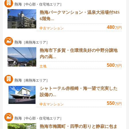
熱海
［中心部・住宅地エリア］
熱海パークマンション・温泉大浴場付MS
6階角...
480
万円
中古マンション
熱海
［南熱海エリア］
熱海市下多賀・住環境良好の中野分譲地
内の高...
500
万円
土地
熱海
［南熱海エリア］
シャトーテル赤根崎・海一望で充実した
設備の...
550
万円
中古マンション
熱海
［中心部・住宅地エリア］
熱海市梅園町・四季の彩りと静寂に包ま