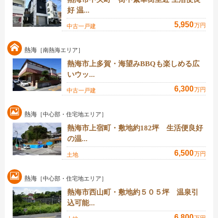
好 温...
5,950
万円
中古一戸建
熱海
［南熱海エリア］
熱海市上多賀・海望みBBQも楽しめる広
いウッ...
6,300
万円
中古一戸建
熱海
［中心部・住宅地エリア］
熱海市上宿町・敷地約182坪 生活便良好
の温...
6,500
万円
土地
熱海
［中心部・住宅地エリア］
熱海市西山町・敷地約５０５坪 温泉引
込可能...
6,800
万円