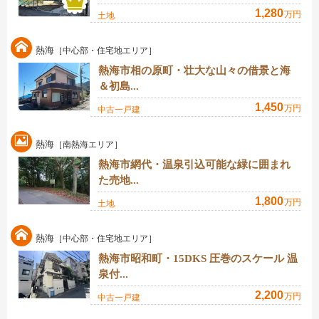
1,280
万円
土地
熱海
［中心部・住宅地エリア］
熱海市相の原町・壮大な山々の借景と海
＆初島...
1,450
万円
中古一戸建
熱海
［南熱海エリア］
熱海市網代・温泉引込可能な緑に囲まれ
た売地...
1,800
万円
土地
熱海
［中心部・住宅地エリア］
熱海市昭和町・15DKS 圧巻のスケール 温
泉付...
2,200
万円
中古一戸建