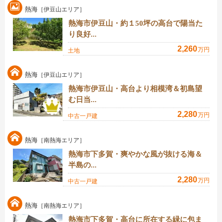
熱海
［伊豆山エリア］
熱海市伊豆山・約１50坪の高台で陽当た
り良好...
2,260
万円
土地
熱海
［伊豆山エリア］
熱海市伊豆山・高台より相模湾＆初島望
む日当...
2,280
万円
中古一戸建
熱海
［南熱海エリア］
熱海市下多賀・爽やかな風が抜ける海＆
半島の...
2,280
万円
中古一戸建
熱海
［南熱海エリア］
熱海市下多賀・高台に所在する緑に包ま