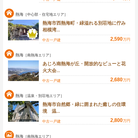
熱海
［中心部・住宅地エリア］
熱海市西熱海町・緑溢れる別荘地に佇み
相模湾...
2,590
万円
中古一戸建
熱海
［南熱海エリア］
あじろ南熱海が丘・開放的なビューと花
火大会...
2,680
万円
中古一戸建
熱海
［温泉・別荘地エリア］
熱海市自然郷・緑に囲まれた癒しの住環
境 温...
2,800
万円
中古一戸建
熱海
［南熱海エリア］