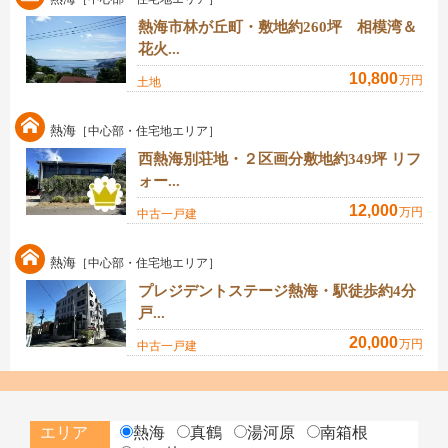
熱海市林が丘町・敷地約260坪 相模湾＆
花火...
10,800
万円
土地
熱海
［中心部・住宅地エリア］
西熱海別荘地・２区画分敷地約349坪 リフ
ォー...
12,000
万円
中古一戸建
熱海
［中心部・住宅地エリア］
プレジデントステージ熱海・駅徒歩約4分
戸...
20,000
万円
中古一戸建
エリア
熱海
真鶴
湯河原
南箱根