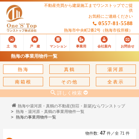
不動産売買から建築施工までワンストップでご提
供
お気軽にご連絡ください
0557-81-5588
熱海市中央町2番2号
（熱海市役所横）
土 地
戸 建
マンション
事業用
会社案内
お問合せ
熱海の事業用物件一覧
熱海
真鶴
湯河原
南箱根
その他
全表示
詳しく検索
熱海や湯河原・真鶴の不動産(別荘・新築)ならワンストップ
熱海・湯河原・真鶴の事業用物件一覧
熱海の事業用物件一覧
47
物件数:
件／全 71 件