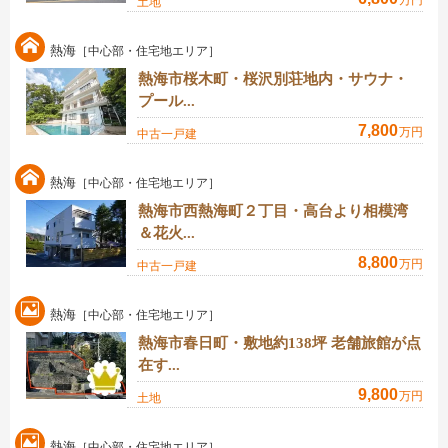
土地
熱海
［中心部・住宅地エリア］
熱海市桜木町・桜沢別荘地内・サウナ・
プール...
7,800
万円
中古一戸建
熱海
［中心部・住宅地エリア］
熱海市西熱海町２丁目・高台より相模湾
＆花火...
8,800
万円
中古一戸建
熱海
［中心部・住宅地エリア］
熱海市春日町・敷地約138坪 老舗旅館が点
在す...
9,800
万円
土地
熱海
［中心部・住宅地エリア］