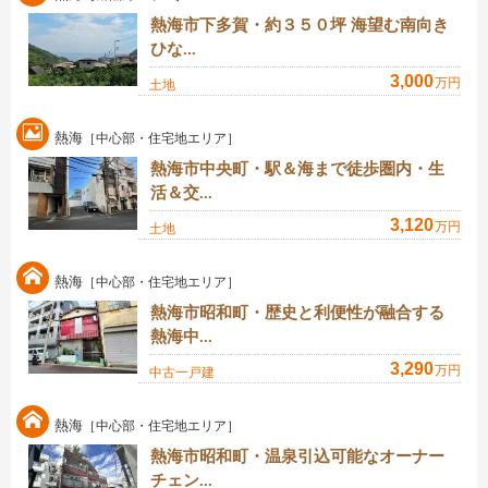
熱海市下多賀・約３５０坪 海望む南向き
ひな...
3,000
万円
土地
熱海
［中心部・住宅地エリア］
熱海市中央町・駅＆海まで徒歩圏内・生
活＆交...
3,120
万円
土地
熱海
［中心部・住宅地エリア］
熱海市昭和町・歴史と利便性が融合する
熱海中...
3,290
万円
中古一戸建
熱海
［中心部・住宅地エリア］
熱海市昭和町・温泉引込可能なオーナー
チェン...