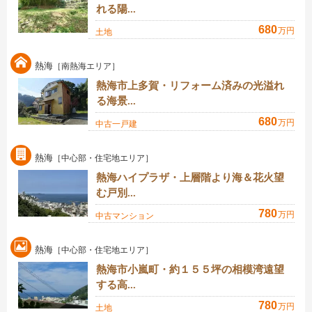
れる陽...
680
万円
土地
熱海
［南熱海エリア］
熱海市上多賀・リフォーム済みの光溢れ
る海景...
680
万円
中古一戸建
熱海
［中心部・住宅地エリア］
熱海ハイプラザ・上層階より海＆花火望
む戸別...
780
万円
中古マンション
熱海
［中心部・住宅地エリア］
熱海市小嵐町・約１５５坪の相模湾遠望
する高...
780
万円
土地