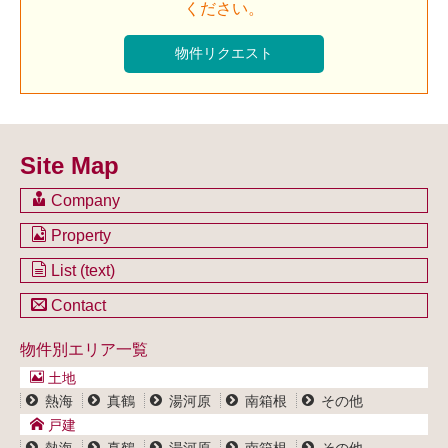
ください。
Site Map
Company
会社のご案内
Property
不動産を購入したい方
土地一覧
List (text)
不動産を売却したい方
戸建一覧
土地一覧
Contact
不動産買取システム
マンション一覧
戸建一覧
お問い合わせ
事業用物件一覧
物件別エリア一覧
マンション一覧
ブログ
事業用物件一覧
土地
プライバシーポリシー
熱海
真鶴
湯河原
南箱根
その他
サイトポリシー
戸建