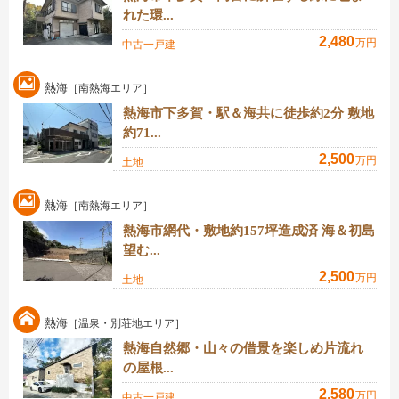
れた環...
2,480
万円
中古一戸建
熱海
［南熱海エリア］
熱海市下多賀・駅＆海共に徒歩約2分 敷地
約71...
2,500
万円
土地
熱海
［南熱海エリア］
熱海市網代・敷地約157坪造成済 海＆初島
望む...
2,500
万円
土地
熱海
［温泉・別荘地エリア］
熱海自然郷・山々の借景を楽しめ片流れ
の屋根...
2,580
万円
中古一戸建