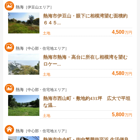
熱海
［伊豆山エリア］
熱海市伊豆山・眼下に相模湾望む面積約
６４５...
4,500
万円
土地
熱海
［中心部・住宅地エリア］
熱海市熱海・高台に所在し相模湾を望む
ロケー...
4,580
万円
土地
熱海
［中心部・住宅地エリア］
熱海市西山町・敷地約431坪 広大で平坦
な温...
5,800
万円
土地
熱海
［中心部・住宅地エリア］
熱海市中央町・街中繁華街至近 生活便良