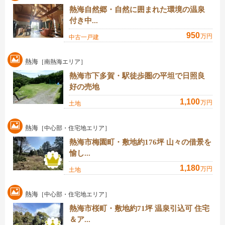
熱海自然郷・自然に囲まれた環境の温泉
付き中...
950
万円
中古一戸建
熱海
［南熱海エリア］
熱海市下多賀・駅徒歩圏の平坦で日照良
好の売地
1,100
万円
土地
熱海
［中心部・住宅地エリア］
熱海市梅園町・敷地約176坪 山々の借景を
愉し...
1,180
万円
土地
熱海
［中心部・住宅地エリア］
熱海市桜町・敷地約71坪 温泉引込可 住宅
＆ア...