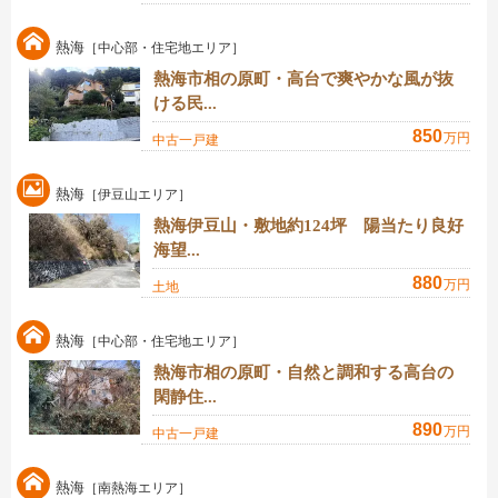
熱海
［中心部・住宅地エリア］
熱海市相の原町・高台で爽やかな風が抜
ける民...
850
万円
中古一戸建
熱海
［伊豆山エリア］
熱海伊豆山・敷地約124坪 陽当たり良好
海望...
880
万円
土地
熱海
［中心部・住宅地エリア］
熱海市相の原町・自然と調和する高台の
閑静住...
890
万円
中古一戸建
熱海
［南熱海エリア］