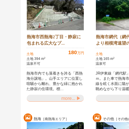
熱海市西熱海2丁目・静寂に
熱海市網代（網
包まれる広大なプ...
より相模湾遠望の.
180
万円
土地
土地
土地 394 m
土地 165 m
2
2
温泉不可
温泉可
熱海市内でも落着きを誇る「西熱
JR伊東線「網代駅」
海分譲地」。山手エリアに位置し
ｍ。また車で熱海
喧騒から離れ、豊かな緑に抱かれ
線を眩く水面に陽
た静寂の住環境。標...
眺めながら下り温暖.
more... ▶
熱海
その他
［南熱海エリア］
［その他