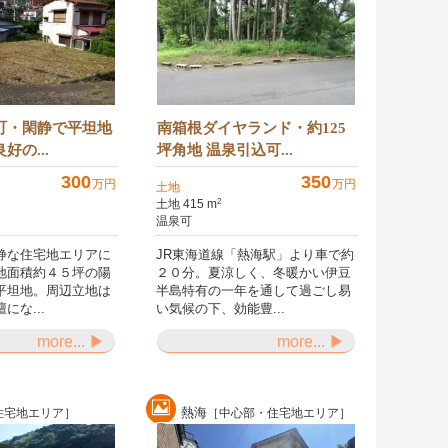
町・閑静で平坦地
南箱根ダイヤランド・約125
好の...
坪角地 温泉引込可...
300
350
万円
万円
土地
土地 415 m
2
温泉可
静な住宅地エリアに
JR東海道線「熱海駅」より車で約
地面積約４５坪の陽
２０分。夏涼しく、冬暖かい伊豆
平坦地。周辺立地は
半島特有の一年を通して過ごし易
にな...
い気候の下、効能豊...
more... ▶
more... ▶
熱海
住宅地エリア］
［中心部・住宅地エリア］