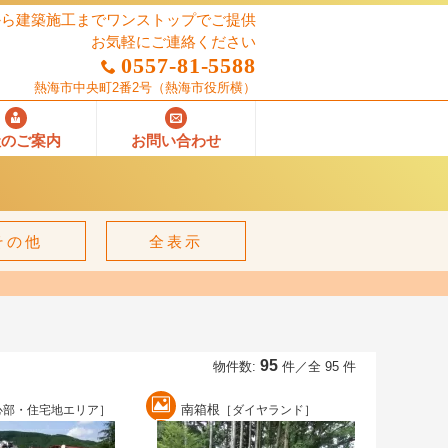
から建築施工までワンストップでご提供
お気軽にご連絡ください
0557-81-5588
熱海市中央町2番2号
（熱海市役所横）
社のご案内
お問い合わせ
その他
全表示
95
物件数:
件／全 95 件
南箱根
心部・住宅地エリア］
［ダイヤランド］