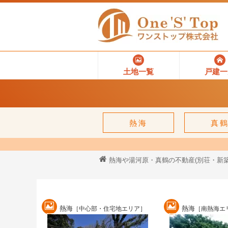
土地一覧
戸建一
熱海
真
熱海や湯河原・真鶴の不動産(別荘・新築
熱海
熱海
［中心部・住宅地エリア］
［南熱海エ