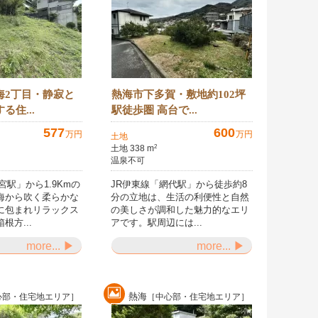
海2丁目・静寂と
熱海市下多賀・敷地約102坪
る住...
駅徒歩圏 高台で...
577
600
万円
万円
土地
土地 338 m
2
温泉不可
宮駅」から1.9Kmの
JR伊東線「網代駅」から徒歩約8
海から吹く柔らかな
分の立地は、生活の利便性と自然
に包まれリラックス
の美しさが調和した魅力的なエリ
根方...
アです。駅周辺には...
more... ▶
more... ▶
熱海
心部・住宅地エリア］
［中心部・住宅地エリア］