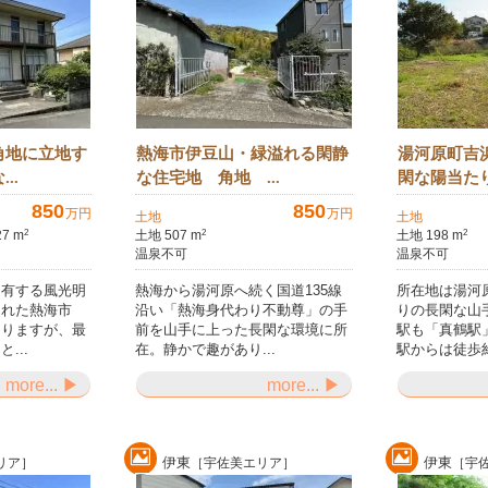
角地に立地す
熱海市伊豆山・緑溢れる閑静
湯河原町吉
..
な住宅地 角地 ...
閑な陽当たり
850
850
万円
万円
土地
土地
7 m
土地 507 m
土地 198 m
2
2
2
温泉不可
温泉不可
を有する風光明
熱海から湯河原へ続く国道135線
所在地は湯河
まれた熱海市
沿い「熱海身代わり不動尊」の手
りの長閑な山
なりますが、最
前を山手に上った長閑な環境に所
駅も「真鶴駅
...
在。静かで趣があり...
駅からは徒歩約
more... ▶
more... ▶
伊東
伊東
リア］
［宇佐美エリア］
［宇