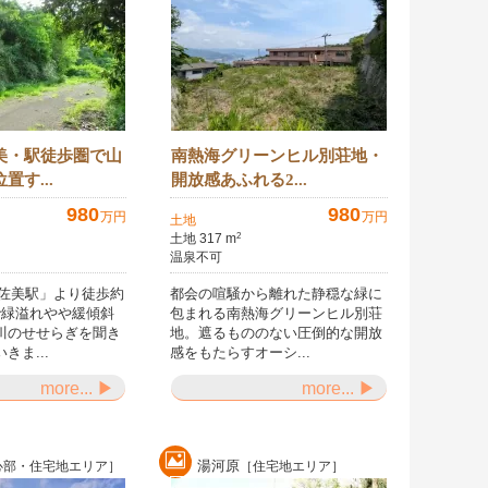
美・駅徒歩圏で山
南熱海グリーンヒル別荘地・
置す...
開放感あふれる2...
980
980
万円
万円
土地
土地 317 m
2
温泉不可
宇佐美駅」より徒歩約
都会の喧騒から離れた静穏な緑に
で緑溢れやや緩傾斜
包まれる南熱海グリーンヒル別荘
川のせせらぎを聞き
地。遮るもののない圧倒的な開放
きま...
感をもたらすオーシ...
more... ▶
more... ▶
湯河原
心部・住宅地エリア］
［住宅地エリア］