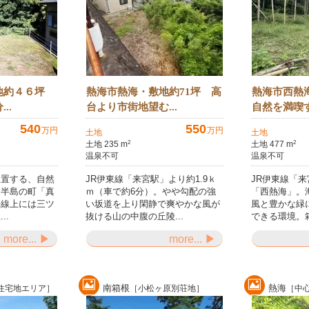
地約４６坪
熱海市熱海・敷地約71坪 高
熱海市西熱
..
台より市街地望む...
自然を満喫す
540
550
万円
万円
土地
土地
土地 235 m
土地 477 m
2
2
温泉不可
温泉不可
位置する、自然
JR伊東線「来宮駅」より約1.9ｋ
JR伊東線「来
な半島の町「真
ｍ（車で約6分）。やや勾配の強
「西熱海」。
平線上には三ツ
い坂道を上り閑静で爽やかな風が
風と豊かな緑
..
抜ける山の中腹の丘陵...
できる環境。箱
more... ▶
more... ▶
南箱根
熱海
住宅地エリア］
［小松ヶ原別荘地］
［中