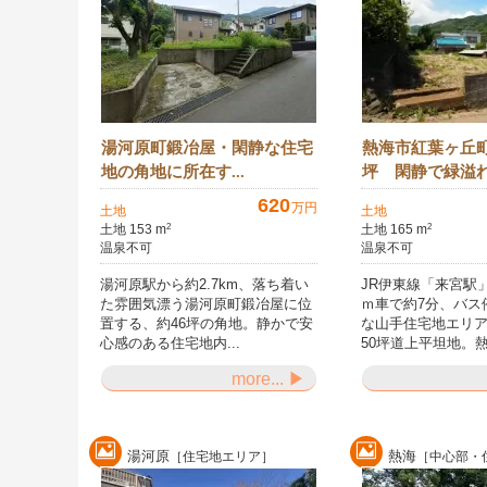
湯河原町鍛冶屋・閑静な住宅
熱海市紅葉ヶ丘町
地の角地に所在す...
坪 閑静で緑溢れ.
620
万円
土地
土地
土地 153 m
土地 165 m
2
2
温泉不可
温泉不可
湯河原駅から約2.7km、落ち着い
JR伊東線「来宮駅」
た雰囲気漂う湯河原町鍛冶屋に位
ｍ車で約7分、バス
置する、約46坪の角地。静かで安
な山手住宅地エリ
心感のある住宅地内...
50坪道上平坦地。熱.
more... ▶
湯河原
熱海
［住宅地エリア］
［中心部・