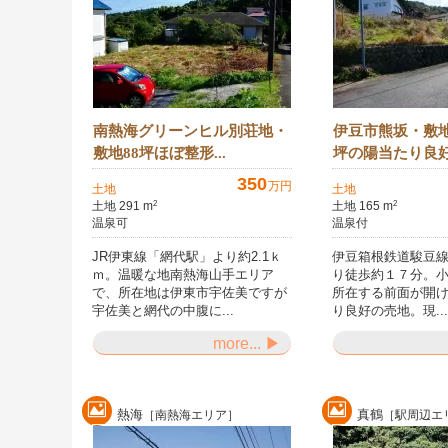
南熱海グリーンヒル別荘地・
伊豆市熊坂・敷
敷地88坪ほぼ整形...
坪の陽当たり良好.
350
万円
土地
土地
土地 291 m
土地 165 m
2
2
温泉可
温泉付
JR伊東線「網代駅」より約2.1ｋ
伊豆箱根鉄道駿豆線
ｍ。温暖な地南熱海山手エリア
り徒歩約１７分。
で、所在地は伊東市宇佐美ですが
所在する前面が開
宇佐美と網代の中腹に...
り良好の売地。現...
more... ▶
熱海
真鶴
［南熱海エリア］
［駅周辺エ