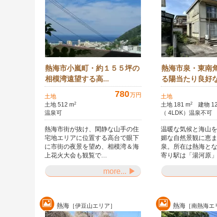
熱海市小嵐町・約１５５坪の
熱海市泉・東南
相模湾遠望する高...
る陽当たり良好な.
780
万円
土地
土地
土地 512 m
土地 181 m
建物 12
2
2
温泉可
（ 4LDK）温泉不可
熱海市街が抜け、閑静な山手の住
温暖な気候と海山
宅地エリアに位置する高台で眼下
媚な自然景観に恵
に市街の夜景を望め、相模湾＆海
泉。所在は熱海と
上花火大会も観覧で...
寄り駅は「湯河原」と
more... ▶
熱海
熱海
［伊豆山エリア］
［南熱海エ