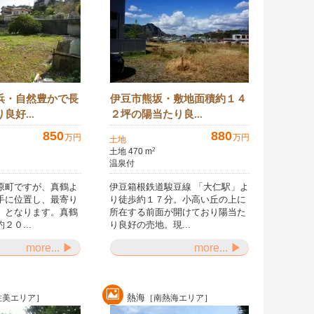
浜・自然豊かで長
伊豆市熊坂・敷地面積約１４
良好...
２坪の陽当たり良...
850
880
万円
万円
土地
土地 470 m
2
温泉付
原町ですが、真鶴よ
伊豆箱根鉄道駿豆線 「大仁駅」よ
手に位置し、最寄り
り徒歩約１７分。小高い丘の上に
」となります。真鶴
所在する前面が開けており陽当た
２０...
り良好の売地。現...
more... ▶
more... ▶
熱海
佐美エリア］
［南熱海エリア］