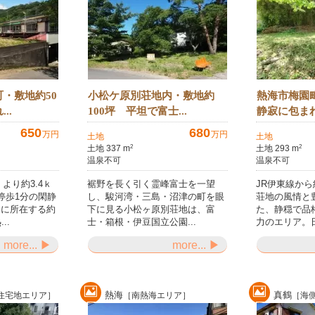
・敷地約50
小松ケ原別荘地内・敷地約
熱海市梅園
..
100坪 平坦で富士...
静寂に包まれ
650
680
万円
万円
土地
土地
土地 337 m
土地 293 m
2
2
温泉不可
温泉不可
より約3.4ｋ
裾野を長く引く霊峰富士を一望
JR伊東線から
停歩1分の閑静
し、駿河湾・三島・沼津の町を眼
荘地の風情と
アに所在する約
下に見る小松ヶ原別荘地は、富
た、静穏で品
..
士・箱根・伊豆国立公園...
力のエリア。日
more... ▶
more... ▶
熱海
真鶴
住宅地エリア］
［南熱海エリア］
［海