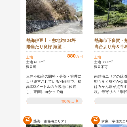
熱海伊豆山・敷地約124坪
熱海市下多賀・敷
陽当たり良好 海望...
高台より海＆半島.
880
万円
土地
土地
土地 410 m
土地 389 m
2
2
温泉可
温泉不可
三井不動産の開発・分譲・管理に
南熱海エリアの緑
より運営されている別荘地で、標
照も良く爽やかな
高300メートルの丘陵地に位置
はみかん畑が点在
し、東南に向かって傾...
境。最寄りの「網代.
more... ▶
熱海
伊東
［南熱海エリア］
［宇佐美エ