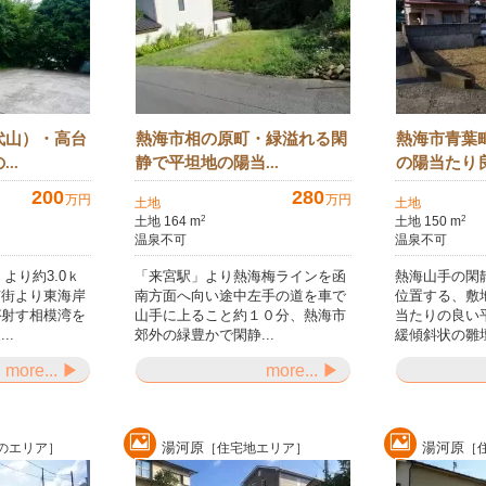
代山）・高台
熱海市相の原町・緑溢れる閑
熱海市青葉
..
静で平坦地の陽当...
の陽当たり良
200
280
万円
万円
土地
土地
土地 164 m
土地 150 m
2
2
温泉不可
温泉不可
より約3.0ｋ
「来宮駅」より熱海梅ラインを函
熱海山手の閑
市街より東海岸
南方面へ向い途中左手の道を車で
位置する、敷
が射す相模湾を
山手に上ること約１０分、熱海市
当たりの良い
..
郊外の緑豊かで閑静...
緩傾斜状の雛壇
more... ▶
more... ▶
湯河原
湯河原
のエリア］
［住宅地エリア］
［