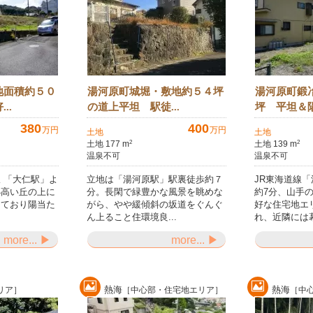
地面積約５０
湯河原町城堀・敷地約５４坪
湯河原町鍛
..
の道上平坦 駅徒...
坪 平坦＆陽
380
400
万円
万円
土地
土地
土地 177 m
土地 139 m
2
2
温泉不可
温泉不可
 「大仁駅」よ
立地は「湯河原駅」駅裏徒歩約７
JR東海道線
小高い丘の上に
分。長閑で緑豊かな風景を眺めな
約7分、山手
けており陽当た
がら、やや緩傾斜の坂道をぐんぐ
好な住宅地エ
ん上ること住環境良...
れ、近隣には幕
more... ▶
more... ▶
熱海
熱海
リア］
［中心部・住宅地エリア］
［中