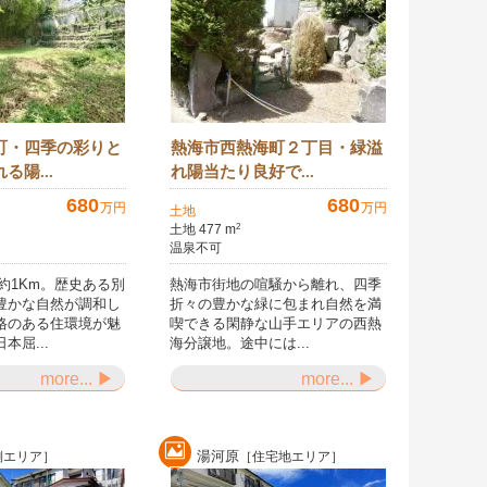
町・四季の彩りと
熱海市西熱海町２丁目・緑溢
る陽...
れ陽当たり良好で...
680
680
万円
万円
土地
土地 477 m
2
温泉不可
約1Km。歴史ある別
熱海市街地の喧騒から離れ、四季
豊かな自然が調和し
折々の豊かな緑に包まれ自然を満
格のある住環境が魅
喫できる閑静な山手エリアの西熱
本屈...
海分譲地。途中には...
more... ▶
more... ▶
湯河原
側エリア］
［住宅地エリア］