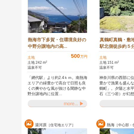
熱海市下多賀・住環境良好の
真鶴町真鶴・敷
中野分譲地内の高...
駅北側徒歩約５分.
500
万円
土地
土地
土地 242 m
土地 151 m
2
2
温泉不可
温泉不可
「網代駅」より約2.4ｋｍ。南熱海
神奈川県の西部に
エリアの緑豊かで高台で日照も良
豊かで漁業も盛ん
くの爽やかな風が抜ける閑静な中
鶴町」。夕陽と水
野分譲地内に位置...
石（三つ岩）が幻想.
more... ▶
湯河原
熱海
［住宅地エリア］
［中心部・