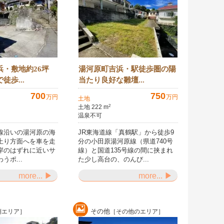
浜・敷地約26坪
湯河原町吉浜・駅徒歩圏の陽
徒歩...
当たり良好な雛壇...
700
750
万円
万円
土地
土地 222 m
2
温泉不可
線沿いの湯河原の海
JR東海道線「真鶴駅」から徒歩9
上り方面へを車を走
分の小田原湯河原線（県道740号
岸のはずれに近いサ
線）と国道135号線の間に挟まれ
うポ...
た少し高台の、のんび...
more... ▶
more... ▶
その他
側エリア］
［その他のエリア］