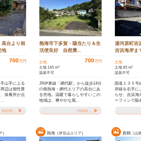
・高台より相
熱海市下多賀・陽当たり＆生
湯河原町吉
売地
活便良好 自然豊...
吉浜海岸まで
700
700
万円
万円
土地
土地
土地 165 m
土地 85 m
2
2
温泉不可
温泉不可
裏手山手に上る
JR伊東線「網代駅」から徒歩14分
国道１３５号
。周辺は個性豊
の南熱海・網代エリアの高台にあ
岸線を右手に
館、保養所が点
る売地。温暖で暮らしやすいこの
らせ、吉浜海
..
地域は、爽やかな風...
ーフィンで賑わ
more... ▶
more... ▶
熱海
真鶴
ア］
［伊豆山エリア］
［山