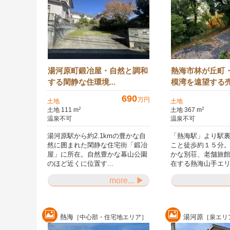
湯河原町鍛冶屋・自然と調和
熱海市林が丘町
する閑静な住環境...
模湾を遠望する
690
万円
土地
土地
土地 111 m
土地 367 m
2
2
温泉不可
温泉不可
湯河原駅から約2.1kmの豊かな自
「熱海駅」より駅
然に囲まれた閑静な住宅街「鍛冶
こと徒歩約１５分
屋」に所在。自然豊かな幕山公園
かな別荘、老舗旅
のほど近くに位置す...
在する熱海山手エリ.
more... ▶
熱海
湯河原
［中心部・住宅地エリア］
［泉エリ