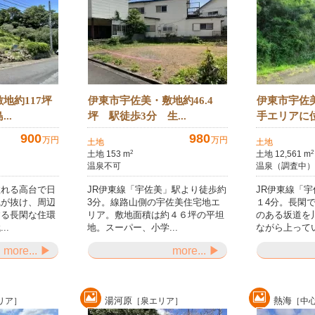
地約117坪
伊東市宇佐美・敷地約46.4
伊東市宇佐
..
坪 駅徒歩3分 生...
手エリアに位
900
980
万円
万円
土地
土地
土地 153 m
土地 12,561 m
2
2
温泉不可
温泉（調査中）
溢れる高台で日
JR伊東線「宇佐美」駅より徒歩約
JR伊東線「
風が抜け、周辺
3分。線路山側の宇佐美住宅地エ
１4分。長閑
する長閑な住環
リア。敷地面積は約４６坪の平坦
のある坂道を
..
地。スーパー、小学...
ながら上ってい
more... ▶
more... ▶
湯河原
熱海
リア］
［泉エリア］
［中