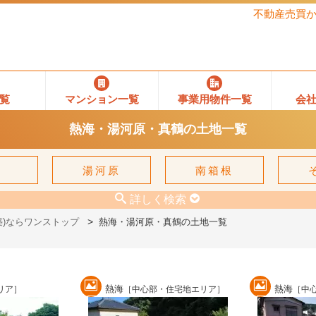
不動産売買
覧
マンション一覧
事業用物件一覧
会
熱海・湯河原・真鶴の土地一覧
鶴
湯河原
南箱根
詳しく検索
)ならワンストップ
熱海・湯河原・真鶴の土地一覧
熱海
熱海
リア］
［中心部・住宅地エリア］
［中