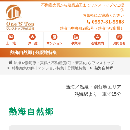
不動産売買から建築施工までワンストップでご提
供
お気軽にご連絡ください
0557-81-5588
熱海市中央町2番2号
（熱海市役所横）
土 地
戸 建
マンション
事業用
会社案内
お問合せ
熱海自然郷 | 分譲地特集
熱海や湯河原・真鶴の不動産(別荘・新築)ならワンストップ
特別編集物件 | マンション特集 | 分譲地特集
熱海自然郷
熱海／温泉・別荘地エリア
熱海駅より 車で15分
熱海自然郷