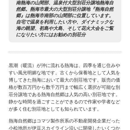
南熱海の山間部、温泉付大型別荘分譲地熱海自
然郷。熱海市最大の大型別荘分譲地『熱海自然
郷』は熱海市南部の山間部に位置しています。
自宅で温泉を利用したい方や、ダイナミックな
海の眺望、初島や大島、そして花火大会をご覧
になりたい方にはお勧めの別荘分
黒潮（暖流）が沖に流れる熱海は、四季を通じ住みや
すい風光明媚な地です。古くから保養地として人気を
博してきた熱海において最大の別荘地です。販売の価
格が数百万円から数千万円まで幅広く選択が可能な別
荘分譲地である熱海自然郷は人気の高い別荘地です。
静かな時間を過ごすことができるので作家や学者など
が多く住む別荘地としても知られています。
熱海自然郷はコマツ製作所系の不動産開発企業だった
小松地所が伊豆スカイライン沿いに開発したいくつか