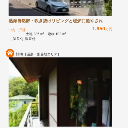
熱海自然郷・吹き抜けリビングと暖炉に癒やされ...
1,950
万円
中古一戸建
土地 286 m
建物 102 m
2
2
（ 3LDK）温泉付
熱海
［温泉・別荘地エリア］