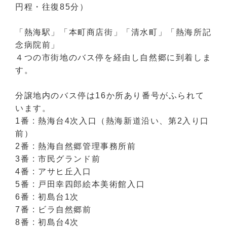
円程・往復85分）
「熱海駅」「本町商店街」「清水町」「熱海所記
念病院前」
４つの市街地のバス停を経由し自然郷に到着しま
す。
分譲地内のバス停は16か所あり番号がふられて
います。
1番 : 熱海台4次入口（熱海新道沿い、第2入り口
前）
2番 : 熱海自然郷管理事務所前
3番 : 市民グランド前
4番 : アサヒ丘入口
5番 : 戸田幸四郎絵本美術館入口
6番 : 初島台1次
7番 : ビラ自然郷前
8番 : 初島台4次