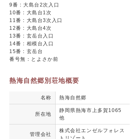
9番 : 大島台2次入口
10番 : 大島台1次
11番 : 大島台3次入口
12番 : 大島台4次
13番 : 玄岳台入口
14番 : 相模台入口
15番 : 玄岳台
番号無：とよさか前
熱海自然郷別荘地概要
名称
熱海自然郷
静岡県熱海市上多賀1065
所在地
他
株式会社エンゼルフォレス
管理会社
トリゾート