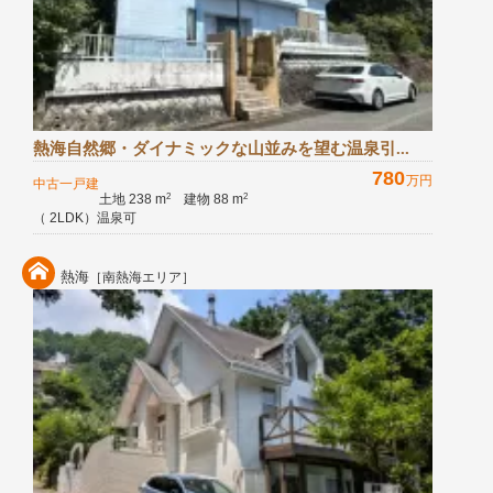
熱海自然郷・ダイナミックな山並みを望む温泉引...
780
万円
中古一戸建
土地 238 m
建物 88 m
2
2
（ 2LDK）温泉可
熱海
［南熱海エリア］