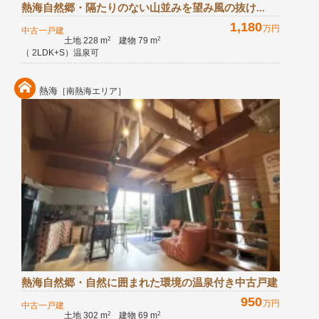
熱海自然郷・隔たりのない山並みを望み風の抜け...
1,180
万円
中古一戸建
土地 228 m
建物 79 m
2
2
（ 2LDK+S）温泉可
熱海
［南熱海エリア］
熱海自然郷・自然に囲まれた環境の温泉付き中古戸建
950
万円
中古一戸建
土地 302 m
建物 69 m
2
2