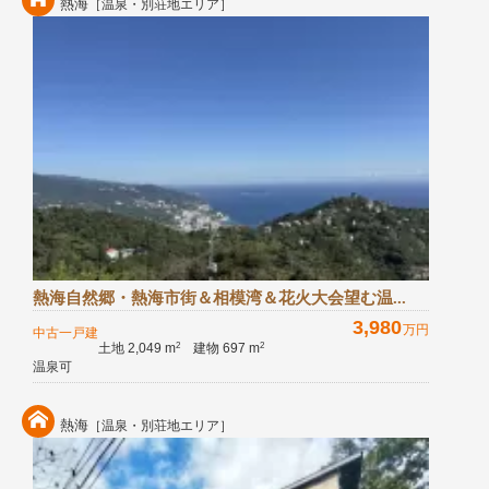
熱海
［温泉・別荘地エリア］
熱海自然郷・熱海市街＆相模湾＆花火大会望む温...
3,980
万円
中古一戸建
土地 2,049 m
建物 697 m
2
2
温泉可
熱海
［温泉・別荘地エリア］