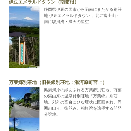
伊豆エメラルドタウン（南箱根）
静岡県伊豆の国市から函南にまたがる別荘
地 伊豆エメラルドタウン 。北に富士山・
南に駿河湾・満天の星空
万葉郷別荘地（旧長銀別荘地：湯河原町宮上）
奥湯河原の緑あふれる万葉郷別荘地。万葉
の湯由来の温泉付別荘地『万葉郷』別荘
地。郊外の高台にひな壇状に区画され、周
囲の山々、街並み、相模湾を遠望する開発
分譲地。