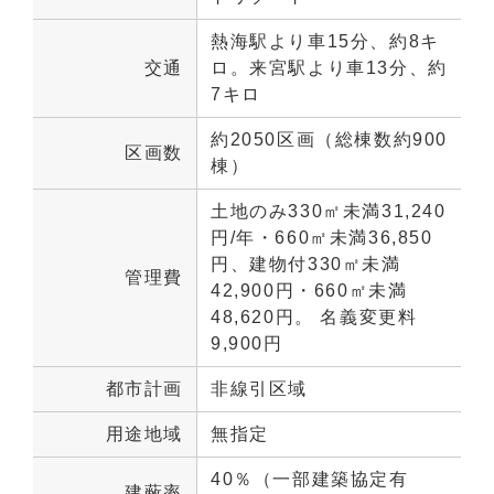
熱海駅より車15分、約8キ
交通
ロ。来宮駅より車13分、約
7キロ
約2050区画（総棟数約900
区画数
棟）
土地のみ330㎡未満31,240
円/年・660㎡未満36,850
円、建物付330㎡未満
管理費
42,900円・660㎡未満
48,620円。 名義変更料
9,900円
都市計画
非線引区域
用途地域
無指定
40％（一部建築協定有
建蔽率