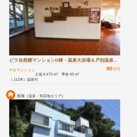
ビラ自然郷マンションD棟・温泉大浴場＆戸別温泉...
90
万円
中古マンション
土地 8,475 m
専有 45 m
2
2
（ 1LDK）温泉付
熱海
［温泉・別荘地エリア］