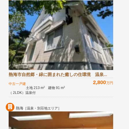
熱海市自然郷・緑に囲まれた癒しの住環境 温泉...
2,800
万円
中古一戸建
土地 213 m
建物 91 m
2
2
（ 2LDK）温泉付
熱海
［温泉・別荘地エリア］