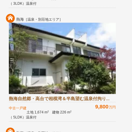
（ 3LDK）温泉付
熱海
［温泉・別荘地エリア］
熱海自然郷・高台で相模湾＆半島望む温泉付拘り...
9,800
万円
中古一戸建
土地 1,674 m
建物 226 m
2
2
（ 5LDK）温泉付