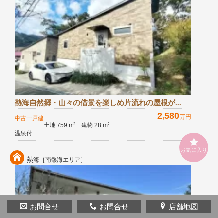
熱海自然郷・山々の借景を楽しめ片流れの屋根が...
2,580
万円
中古一戸建
土地 759 m
建物 28 m
2
2
温泉付
お気に入り
熱海
［南熱海エリア］
お問合せ
お問合せ
店舗地図